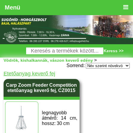
Menü
Keress >>
>
Vödrök, kishalkannák, vászon keverő edény
Sorrend:
Etetőanyag keverő fej
Carp Zoom Feeder Competition
etetőanyag keverő fej, CZ0015
legnagyobb
átmérő: 14 cm,
hossz: 30 cm