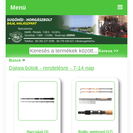
Menü
Keress >>
>
Botok
Daiwa botok - rendelésre - 7-14 nap
Harcsázó (3)
Bojlis, pontyozó (17)