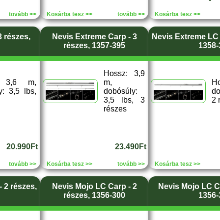
tovább >>
Kosárba tesz >>
tovább >>
Kosárba tesz >>
3 részes,
Nevis Extreme Carp - 3
Nevis Extreme LC 
részes, 1357-395
1358-
Hossz: 3,9
: 3,6 m,
m,
H
: 3,5 lbs,
dobósúly:
do
3,5 lbs, 3
2 
részes
20.990Ft
23.490Ft
tovább >>
Kosárba tesz >>
tovább >>
Kosárba tesz >>
 2 részes,
Nevis Mojo LC Carp - 2
Nevis Mojo LC Ca
részes, 1356-300
1356-