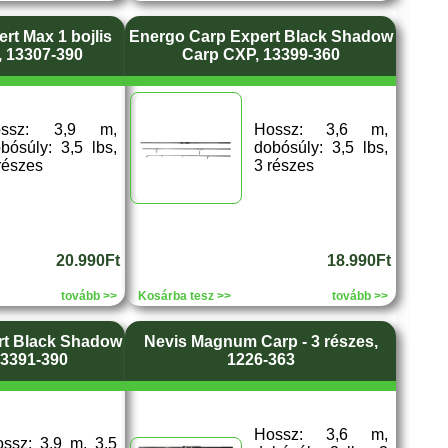
rt Max 1 bojlis
Energo Carp Expert Black Shadow
s, 13307-390
Carp CXP, 13399-360
ossz: 3,9 m,
Hossz: 3,6 m,
bósúly: 3,5 lbs,
dobósúly: 3,5 lbs,
részes
3 részes
20.990Ft
18.990Ft
tovább >>
Kosárba tesz >>
tovább >>
rt Black Shadow
Nevis Magnum Carp - 3 részes,
13391-390
1226-363
Hossz: 3,6 m,
ssz: 3,9 m, 3,5