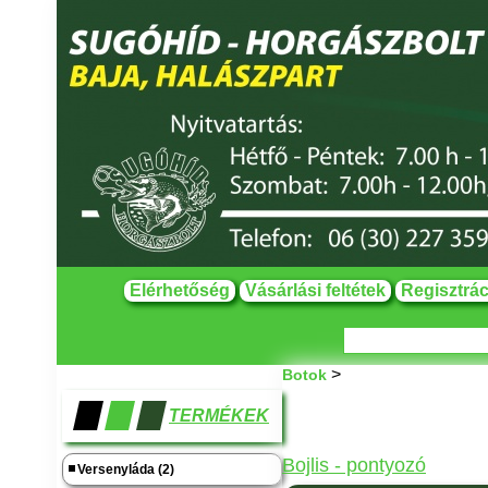
Elérhetőség
Vásárlási feltétek
Regisztrác
>
Botok
TERMÉKEK
Bojlis - pontyozó
Versenyláda (2)