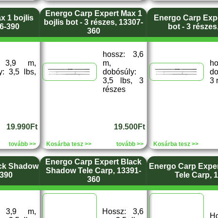
Energo Carp Expert Max 1
 1 bojlis
Energo Carp Expe
bojlis bot - 3 részes, 13307-
06-390
bot - 3 része
360
hossz: 3,6
: 3,9 m,
m,
h
: 3,5 lbs,
dobósúly:
do
3,5 lbs, 3
3 
részes
19.990Ft
19.500Ft
tovább >>
Kosárba tesz >>
tovább >>
Kosárba tesz >>
Energo Carp Expert Black
ack Shadow
Energo Carp Expe
Shadow Tele Carp, 13391-
-390
Tele Carp, 
360
: 3,9 m,
Hossz: 3,6
Ho