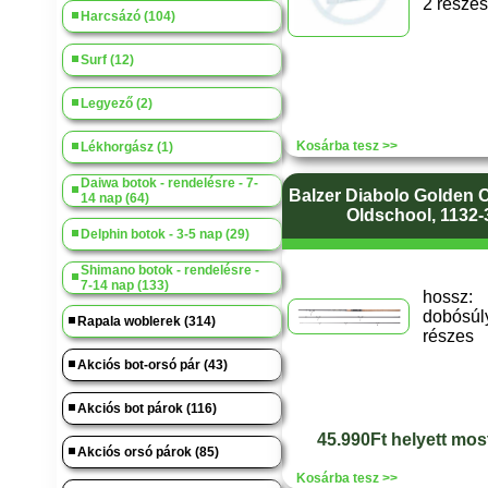
2 részes
Harcsázó (104)
Surf (12)
Legyező (2)
Kosárba tesz >>
Lékhorgász (1)
Daiwa botok - rendelésre - 7-
Balzer Diabolo Golden C
14 nap (64)
Oldschool, 1132-
Delphin botok - 3-5 nap (29)
Shimano botok - rendelésre -
7-14 nap (133)
hossz
dobósúly
Rapala woblerek (314)
részes
Akciós bot-orsó pár (43)
Akciós bot párok (116)
45.990Ft helyett mos
Akciós orsó párok (85)
Kosárba tesz >>