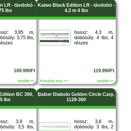
n LR - távdobó -
Kaiwo Black Edition LR - távdobó -
75 lbs
4,3 m 4 lbs
ossz: 3,95 m,
hossz: 4,3 m,
bósúly: 3,75 lbs,
dobósúly: 4 lbs, 4
részes
részes
109.990Ft
119.990Ft
tovább >>
Kosárba tesz >>
tovább >>
Edition BC 390,
Balzer Diabolo Golden Circle Carp,
,5 lbs
1129-360
ossz: 3,9 m,
hossz: 3,6 m,
bósúly: 3,5 lbs,
dobósúly: 3 lbs, 2