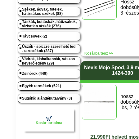
Hossz
dobósúly
Székek, ágyak, fotelek,
3 részes
hátizsákos székek (88)
Táskák, bottáskák, hátizsákok,
vízhatlan táskák (276)
Távcsövek (2)
Úszók - spiccre szerelhető led
- tartozékok (287)
Kosárba tesz >>
Vödrök, kishalkannák, vászon
keverő edény (29)
Nevis Mojo Spod, 3,9 m 
1424-390
Zsinórok (449)
Egyéb termékek (521)
hossz
Sugóhíd ajándékutalvány (3)
dobósú
lbs, 2 r
Kosár tartalma
21.990Ft helyett mos