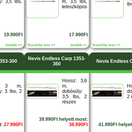
: 3,5 lbs,
m, 3,5 lbs,
lb
teleszkópos
19.990Ft
17.990Ft
tovább >>
Kosárba tesz >>
tovább >>
Kosárba tesz >>
Nevis Endless Carp 1353-
353-300
Nevis Endless 
360
Hossz: 3,6
z: 3 m,
m,
H
: 3 lbs, 2
dobósúly:
do
3,5 lbs, 2
2 
részes
39.990Ft helyett most:
t:
27.990Ft
36.990Ft
41.990Ft helye