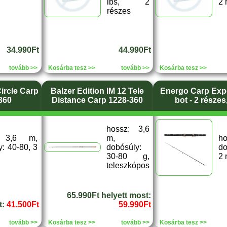
lbs, 2
2 
részes
34.990Ft
44.990Ft
tovább >>
Kosárba tesz >>
tovább >>
Kosárba tesz >>
ircle Carp
Balzer Edition IM 12 Tele
Energo Carp Expe
360
Distance Carp 1228-360
bot - 2 része
hossz: 3,6
: 3,6 m,
m,
h
: 40-80, 3
dobósúly:
do
30-80 g,
2 
teleszkópos
65.990Ft helyett most:
t:
41.500Ft
59.990Ft
tovább >>
Kosárba tesz >>
tovább >>
Kosárba tesz >>