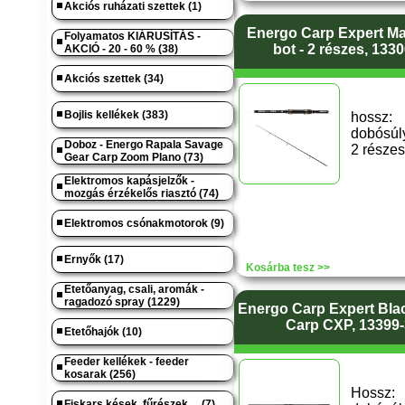
Akciós ruházati szettek (1)
Energo Carp Expert Max
Folyamatos KIÁRUSÍTÁS -
bot - 2 részes, 133
AKCIÓ - 20 - 60 % (38)
Akciós szettek (34)
Bojlis kellékek (383)
hossz
dobósúly
Doboz - Energo Rapala Savage
2 részes
Gear Carp Zoom Plano (73)
Elektromos kapásjelzők -
mozgás érzékelős riasztó (74)
Elektromos csónakmotorok (9)
Ernyők (17)
Kosárba tesz >>
Etetőanyag, csali, aromák -
ragadozó spray (1229)
Energo Carp Expert Bl
Carp CXP, 13399
Etetőhajók (10)
Feeder kellékek - feeder
kosarak (256)
Hossz
Fiskars kések, fűrészek.... (7)