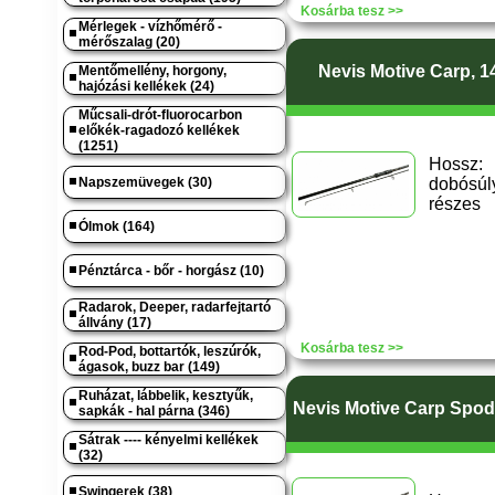
Kosárba tesz >>
Mérlegek - vízhőmérő -
mérőszalag (20)
Nevis Motive Carp, 1
Mentőmellény, horgony,
hajózási kellékek (24)
Műcsali-drót-fluorocarbon
előkék-ragadozó kellékek
(1251)
Hossz
Napszemüvegek (30)
dobósúly
részes
Ólmok (164)
Pénztárca - bőr - horgász (10)
Radarok, Deeper, radarfejtartó
állvány (17)
Kosárba tesz >>
Rod-Pod, bottartók, leszúrók,
ágasok, buzz bar (149)
Ruházat, lábbelik, kesztyűk,
Nevis Motive Carp Spod
sapkák - hal párna (346)
Sátrak ---- kényelmi kellékek
(32)
Swingerek (38)