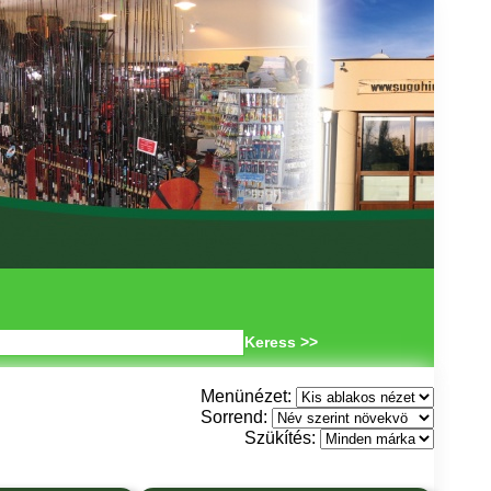
Keress >>
Menünézet:
Sorrend:
Szükítés: