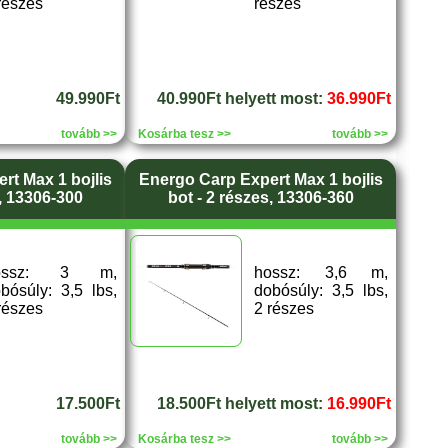
részes
részes
49.990Ft
40.990Ft helyett most:
36.990Ft
tovább >>
Kosárba tesz >>
tovább >>
rt Max 1 bojlis
Energo Carp Expert Max 1 bojlis
s, 13306-300
bot - 2 részes, 13306-360
ossz: 3 m,
hossz: 3,6 m,
bósúly: 3,5 lbs,
dobósúly: 3,5 lbs,
részes
2 részes
17.500Ft
18.500Ft helyett most:
16.990Ft
tovább >>
Kosárba tesz >>
tovább >>