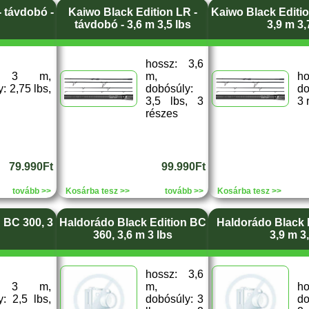
- távdobó -
Kaiwo Black Edition LR -
Kaiwo Black Editio
távdobó - 3,6 m 3,5 lbs
3,9 m 3,
hossz: 3,6
z: 3 m,
m,
h
: 2,75 lbs,
dobósúly:
do
3,5 lbs, 3
3 
részes
79.990Ft
99.990Ft
tovább >>
Kosárba tesz >>
tovább >>
Kosárba tesz >>
 BC 300, 3
Haldorádo Black Edition BC
Haldorádo Black 
360, 3,6 m 3 lbs
3,9 m 3
hossz: 3,6
z: 3 m,
m,
h
: 2,5 lbs,
dobósúly: 3
do