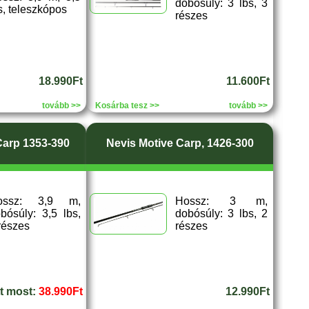
dobósúly: 3 lbs, 3
s, teleszkópos
részes
18.990Ft
11.600Ft
tovább >>
Kosárba tesz >>
tovább >>
Carp 1353-390
Nevis Motive Carp, 1426-300
ossz: 3,9 m,
Hossz: 3 m,
bósúly: 3,5 lbs,
dobósúly: 3 lbs, 2
részes
részes
tt most:
38.990Ft
12.990Ft