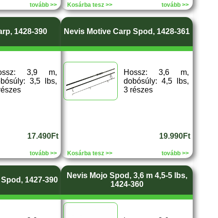
tovább >>
Kosárba tesz >>
tovább >>
arp, 1428-390
Nevis Motive Carp Spod, 1428-361
ossz: 3,9 m,
Hossz: 3,6 m,
bósúly: 3,5 lbs,
dobósúly: 4,5 lbs,
részes
3 részes
17.490Ft
19.990Ft
tovább >>
Kosárba tesz >>
tovább >>
Nevis Mojo Spod, 3,6 m 4,5-5 lbs,
 Spod, 1427-390
1424-360