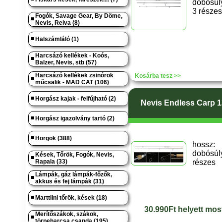
dobósúly
3 részes
Fogók, Savage Gear, By Döme,
Nevis, Reiva (8)
Halszámláló (1)
Harcsázó kellékek - Koós,
Balzer, Nevis, stb (57)
Harcsázó kellékek zsinórok
Kosárba tesz >>
műcsalik - MAD CAT (106)
Horgász kajak - felfújható (2)
Nevis Endless Carp 1
Horgász igazolvány tartó (2)
Horgok (388)
hoss
dobósúly
Kések, Tőrök, Fogók, Nevis,
Rapala (33)
részes
Lámpák, gáz lámpák-főzők,
akkus és fej lámpák (31)
Marttiini tőrök, kések (18)
30.990Ft helyett mos
Merítőszákok, szákok,
törpeharcsa csapda (195)