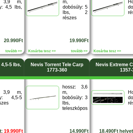
: 3,9 m,
m,
H
: 4,5 lbs,
dobósúly: 5
do
lbs, 2
ré
részes
20.990Ft
19.990Ft
tovább >>
Kosárba tesz >>
tovább >>
Kosárba tesz >>
4,5-5 lbs,
Nevis Torrent Tele Carp
Nevis Extreme Ca
1773-360
1357-
hossz: 3,6
: 3,9 m,
m,
H
ly: 4,5-5
bobósúly: 3
do
észes
lbs,
ré
teleszkópos
t:
19.990Ft
14.990Ft
18.490Ft helye