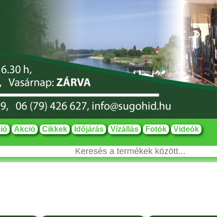
ió
Akció
Cikkek
Időjárás
Vízállás
Fotók
Videók