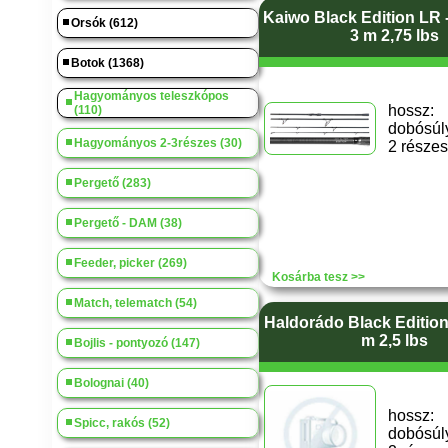
Kaiwo Black Edition LR 
Orsók (612)
3 m 2,75 lbs
Botok (1368)
Hagyományos teleszkópos
hoss
(110)
dobósúly
Hagyományos 2-3részes (30)
2 részes
Pergető (283)
Pergető - DAM (38)
Feeder, picker (269)
Kosárba tesz >>
Match, telematch (54)
Haldorádo Black Edition
m 2,5 lbs
Bojlis - pontyozó (147)
Bolognai (40)
hoss
Spicc, rakós (52)
dobósúly