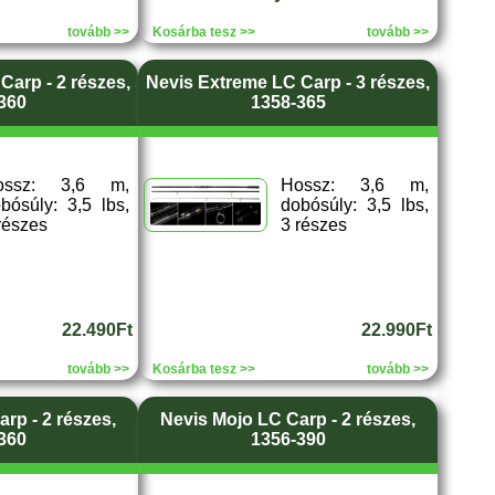
tovább >>
Kosárba tesz >>
tovább >>
Carp - 2 részes,
Nevis Extreme LC Carp - 3 részes,
360
1358-365
ossz: 3,6 m,
Hossz: 3,6 m,
bósúly: 3,5 lbs,
dobósúly: 3,5 lbs,
részes
3 részes
22.490Ft
22.990Ft
tovább >>
Kosárba tesz >>
tovább >>
rp - 2 részes,
Nevis Mojo LC Carp - 2 részes,
360
1356-390