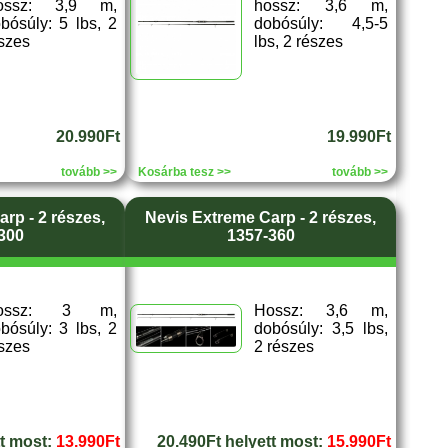
ossz: 3,9 m,
hossz: 3,6 m,
bósúly: 5 lbs, 2
dobósúly: 4,5-5
szes
lbs, 2 részes
20.990Ft
19.990Ft
tovább >>
Kosárba tesz >>
tovább >>
rp - 2 részes,
Nevis Extreme Carp - 2 részes,
300
1357-360
ossz: 3 m,
Hossz: 3,6 m,
bósúly: 3 lbs, 2
dobósúly: 3,5 lbs,
szes
2 részes
tt most:
13.990Ft
20.490Ft helyett most:
15.990Ft