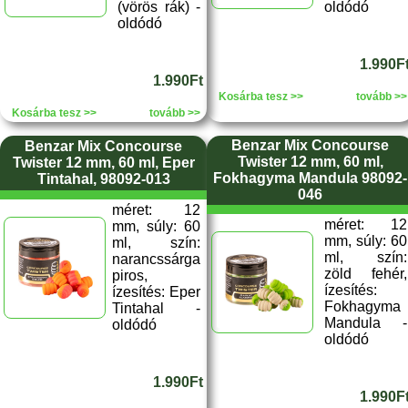
(vörös rák) -
oldódó
oldódó
1.990F
1.990Ft
Kosárba tesz >>
tovább >>
Kosárba tesz >>
tovább >>
Benzar Mix Concourse
Benzar Mix Concourse
Twister 12 mm, 60 ml,
Twister 12 mm, 60 ml, Eper
Fokhagyma Mandula 98092-
Tintahal, 98092-013
046
méret: 12
méret: 12
mm, súly: 60
mm, súly: 60
ml, szín:
ml, szín:
narancssárga
zöld fehér,
piros,
ízesítés:
ízesítés: Eper
Fokhagyma
Tintahal -
Mandula -
oldódó
oldódó
1.990Ft
1.990F