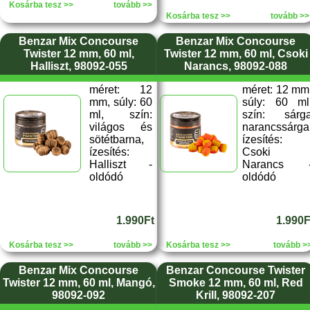
Kosárba tesz >>
tovább >>
Kosárba tesz >>
tovább >>
Benzar Mix Concourse
Benzar Mix Concourse
Twister 12 mm, 60 ml,
Twister 12 mm, 60 ml, Csoki
Halliszt, 98092-055
Narancs, 98092-088
méret: 12
méret: 12 mm
mm, súly: 60
súly: 60 ml
ml, szín:
szín: sárg
világos és
narancssárga
sötétbarna,
ízesítés:
ízesítés:
Csoki
Halliszt -
Narancs 
oldódó
oldódó
1.990Ft
1.990F
Kosárba tesz >>
tovább >>
Kosárba tesz >>
tovább >
Benzar Mix Concourse
Benzar Concourse Twister
Twister 12 mm, 60 ml, Mangó,
Smoke 12 mm, 60 ml, Red
98092-092
Krill, 98092-207