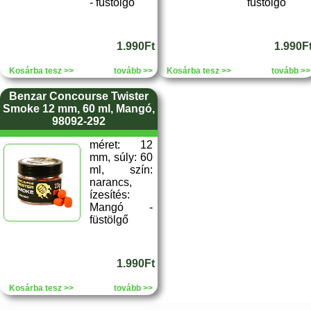
- füstölgő
füstölgő
1.990Ft
1.990F
Kosárba tesz >>
tovább >>
Kosárba tesz >>
tovább >>
Benzar Concourse Twister
Smoke 12 mm, 60 ml, Mangó,
98092-292
méret: 12
mm, súly: 60
ml, szín:
narancs,
ízesítés:
Mangó -
füstölgő
1.990Ft
Kosárba tesz >>
tovább >>