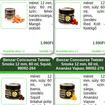
méret: 12 mm,
méret: 12
súly: 60 ml,
mm, súly: 60
szín: fehér
ml, szín:
narancssárga,
piros,
ízesítés:
ízesítés:
Mangó -
Red Krill -
oldódó
füstölgő
1.990Ft
1.990F
Kosárba tesz >>
tovább >>
Kosárba tesz >>
tovább >>
Benzar Concourse Twister
Benzar Concourse Twister
Smoke 12 mm, 60 ml, Squid,
Smoke 12 mm, 60 ml,
98092-264
Ananász Vajsav, 98092-276
méret: 12
méret: 12
mm, súly: 60
mm, súly: 60
ml, szín:
ml, szín:
barna,
sárga,
ízesítés:
ízesítés:
Squid
Ananász
tintahal polip
Vajsav -