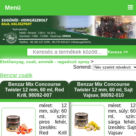
Menü
Keress >>
>
Etetőanyag, csali, aromák - ragadozó spray
Sorrend:
Benzar csalik
Benzar Mix Concourse
Benzar Mix Concourse
Twister 12 mm, 60 ml, Red
Twister 12 mm, 60 ml, Sajt
Krill, 98092-007
Vajsav, 98092-010
méret: 12
méret: 12
mm, súly: 60
mm, súly: 60
ml, szín:
ml, szín:
piros fehér,
sárga fehér,
ízesítés:
ízesítés: Sajt
Red Krill
Vajsav -