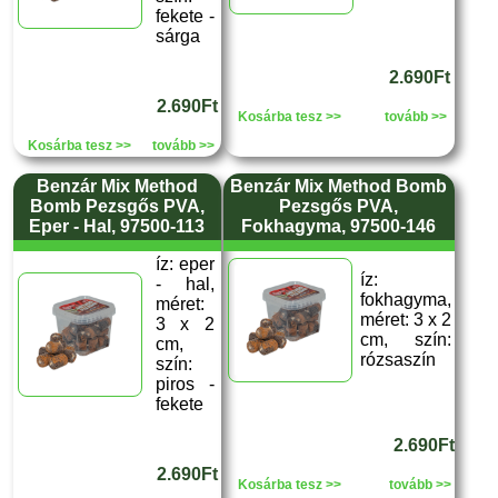
fekete -
sárga
2.690Ft
2.690Ft
Kosárba tesz >>
tovább >>
Kosárba tesz >>
tovább >>
Benzár Mix Method
Benzár Mix Method Bomb
Bomb Pezsgős PVA,
Pezsgős PVA,
Eper - Hal, 97500-113
Fokhagyma, 97500-146
íz: eper
íz:
- hal,
fokhagyma,
méret:
méret: 3 x 2
3 x 2
cm, szín:
cm,
rózsaszín
szín:
piros -
fekete
2.690Ft
2.690Ft
Kosárba tesz >>
tovább >>