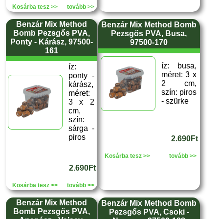
Kosárba tesz >>
tovább >>
Benzár Mix Method
Benzár Mix Method Bomb
Bomb Pezsgős PVA,
Pezsgős PVA, Busa,
Ponty - Kárász, 97500-
97500-170
161
íz: busa,
íz:
méret: 3 x
ponty -
2 cm,
kárász,
szín: piros
méret:
- szürke
3 x 2
cm,
szín:
sárga -
piros
2.690Ft
Kosárba tesz >>
tovább >>
2.690Ft
Kosárba tesz >>
tovább >>
Benzár Mix Method
Benzár Mix Method Bomb
Bomb Pezsgős PVA,
Pezsgős PVA, Csoki -