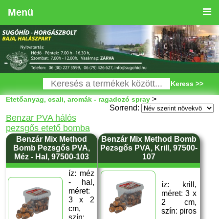
Menü
Keress >>
>
Etetőanyag, csali, aromák - ragadozó spray
Sorrend:
Benzar PVA hálós
pezsgős etető bomba
Benzár Mix Method
Benzár Mix Method Bomb
Bomb Pezsgős PVA,
Pezsgős PVA, Krill, 97500-
Méz - Hal, 97500-103
107
íz: méz
- hal,
íz: krill,
méret:
méret: 3 x
3 x 2
2 cm,
cm,
szín: piros
szín: