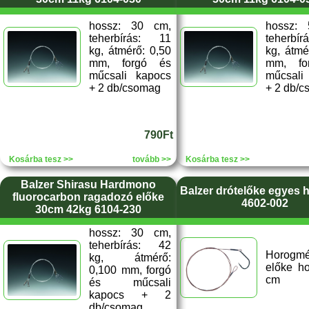
hossz: 30 cm,
hossz:
teherbírás: 11
teherbí
kg, átmérő: 0,50
kg, átmé
mm, forgó és
mm, fo
műcsali kapocs
műcsali
+ 2 db/csomag
+ 2 db/
790Ft
Kosárba tesz >>
tovább >>
Kosárba tesz >>
Balzer Shirasu Hardmono
Balzer drótelőke egyes 
fluorocarbon ragadozó előke
4602-002
30cm 42kg 6104-230
hossz: 30 cm,
teherbírás: 42
Horogmé
kg, átmérő:
előke h
0,100 mm, forgó
cm
és műcsali
kapocs + 2
db/csomag