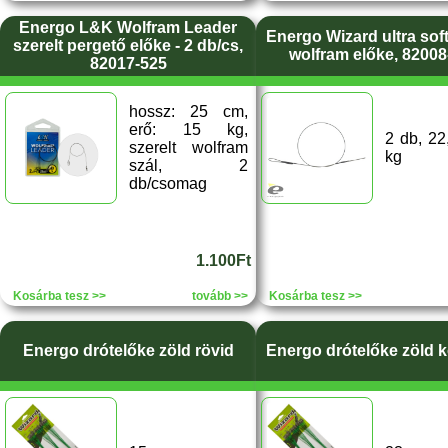
Energo L&K Wolfram Leader
Energo Wizard ultra soft
szerelt pergető előke - 2 db/cs,
wolfram előke, 82008
82017-525
hossz: 25 cm,
erő: 15 kg,
2 db, 22
szerelt wolfram
kg
szál, 2
db/csomag
1.100Ft
Kosárba tesz >>
tovább >>
Kosárba tesz >>
Energo drótelőke zöld rövid
Energo drótelőke zöld 