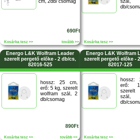
cm, 2db/ csomag
szá
db/csom
690Ft
Kosárba tesz >>
tovább >>
Kosárba tesz >>
Energo L&K Wolfram Leader
Energo L&K Wolfram 
szerelt pergető előke - 2 db/cs,
szerelt pergető előke - 
82016-525
82017-125
hossz:
hossz: 25 cm,
erő: 
erő: 5 kg, szerelt
szerelt
wolfram szál, 2
szá
db/csomag
db/csom
890Ft
Kosárba tesz >>
tovább >>
Kosárba tesz >>