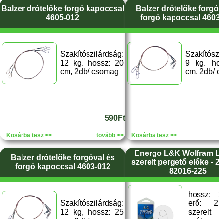
Balzer drótelőke forgó kapoccsal
Balzer drótelőke forgó
4605-012
forgó kapoccsal 460
Szakítószilárdság:
Szakítósz
12 kg, hossz: 20
9 kg, h
cm, 2db/ csomag
cm, 2db/
590Ft
Kosárba tesz >>
tovább >>
Kosárba tesz >>
Energo L&K Wolfram 
Balzer drótelőke forgóval és
szerelt pergető előke - 
forgó kapoccsal 4603-012
82016-225
hossz:
Szakítószilárdság:
erő: 2
12 kg, hossz: 25
szerelt