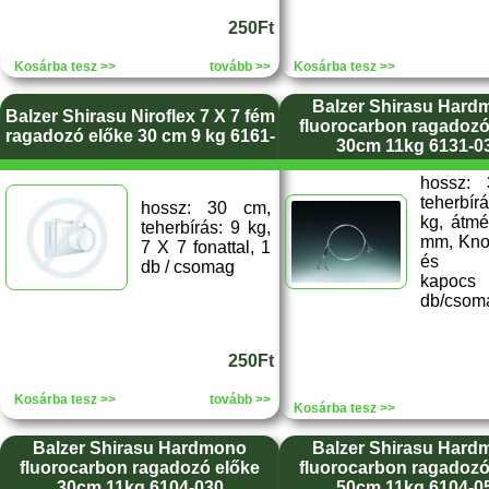
250Ft
Kosárba tesz >>
tovább >>
Kosárba tesz >>
Balzer Shirasu Hard
Balzer Shirasu Niroflex 7 X 7 fém
fluorocarbon ragadozó
ragadozó előke 30 cm 9 kg 6161-
30cm 11kg 6131-0
hossz:
teherbí
hossz: 30 cm,
kg, átmé
teherbírás: 9 kg,
mm, Kno
7 X 7 fonattal, 1
és mű
db / csomag
kapoc
db/csom
250Ft
Kosárba tesz >>
tovább >>
Kosárba tesz >>
Balzer Shirasu Hardmono
Balzer Shirasu Hard
fluorocarbon ragadozó előke
fluorocarbon ragadozó
30cm 11kg 6104-030
50cm 11kg 6104-0