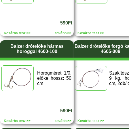
590Ft
Kosárba tesz >>
tovább >>
Kosárba tesz >>
Balzer drótelőke hármas
Balzer drótelőke forgó k
horoggal 4600-100
4605-009
Horogméret: 1/0,
Szakítósz
előke hossz: 50
9 kg, h
cm
cm, 2db/
590Ft
Kosárba tesz >>
tovább >>
Kosárba tesz >>