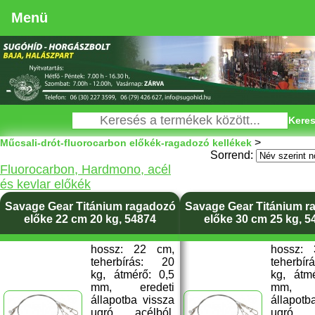
Menü
Keres
>
Műcsali-drót-fluorocarbon előkék-ragadozó kellékek
Sorrend:
Fluorocarbon, Hardmono, acél
és kevlar előkék
Savage Gear Titánium ragadozó
Savage Gear Titánium r
előke 22 cm 20 kg, 54874
előke 30 cm 25 kg, 5
hossz: 22 cm,
hossz:
teherbírás: 20
teherbí
kg, átmérő: 0,5
kg, átm
mm, eredeti
mm, e
állapotba vissza
állapotb
ugró acélból,
ugró a