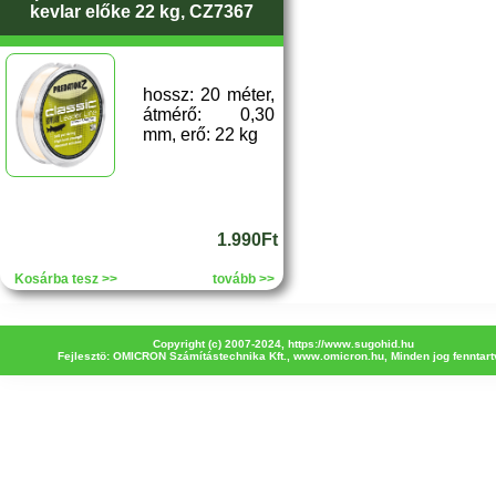
kevlar előke 22 kg, CZ7367
hossz: 20 méter,
átmérő: 0,30
mm, erő: 22 kg
1.990Ft
Kosárba tesz >>
tovább >>
Copyright (c) 2007-2024,
https://www.sugohid.hu
Fejlesztö: OMICRON Számítástechnika Kft.,
www.omicron.hu
, Minden jog fenntart