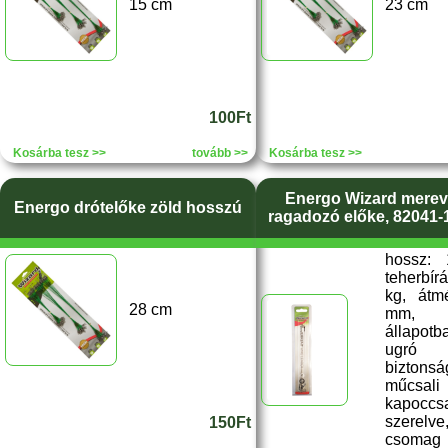
15 cm
23 cm
100Ft
Kosárba tesz >>
tovább >>
Kosárba tesz >>
Energo Wizard merev
Energo drótelőke zöld hosszú
ragadozó előke, 82041-1
hossz:
teherbí
kg, átm
28 cm
mm, e
állapotb
ugró a
biztonsá
műcsali
kapoccs
szerelve
150Ft
csomag