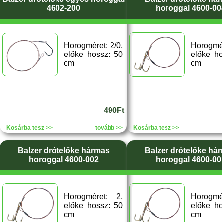
4602-200
horoggal 4600-00
Horogméret: 2/0,
Horogmé
előke hossz: 50
előke h
cm
cm
490Ft
Kosárba tesz >>
tovább >>
Kosárba tesz >>
Balzer drótelőke hármas
Balzer drótelőke há
horoggal 4600-002
horoggal 4600-00
Horogméret: 2,
Horogmé
előke hossz: 50
előke h
cm
cm