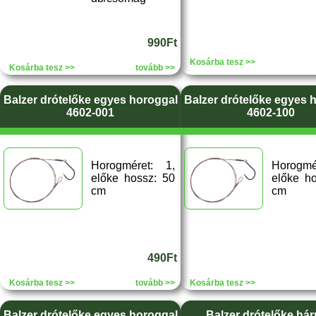
990Ft
Kosárba tesz >>
Kosárba tesz >>
tovább >>
Balzer drótelőke egyes horoggal
Balzer drótelőke egyes 
4602-001
4602-100
Horogméret: 1,
Horogmér
előke hossz: 50
előke h
cm
cm
490Ft
Kosárba tesz >>
tovább >>
Kosárba tesz >>
Balzer drótelőke egyes horoggal
Balzer drótelőke há