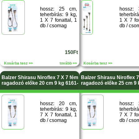
hossz: 25 cm,
hossz:
teherbírás: 9 kg,
teherbírá
1 X 7 fonattal, 1
1 X 7 fon
db / csomag
db / cso
150Ft
Kosárba tesz >>
tovább >>
Kosárba tesz >>
Balzer Shirasu Niroflex 7 X 7 fém
Balzer Shirasu Niroflex 7
ragadozó előke 20 cm 9 kg 6161-
ragadozó előke 25 cm 9 
hossz: 20 cm,
hossz:
teherbírás: 9 kg,
teherbírá
7 X 7 fonattal, 1
7 X 7 fon
db / csomag
db / cso