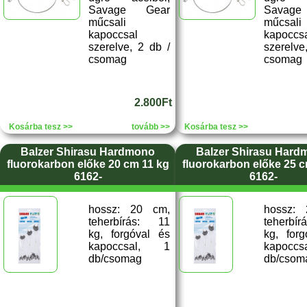
Savage Gear
Savag
műcsali
műcsali
kapoccsal
kapoccs
szerelve, 2 db /
szerelve
csomag
csomag
2.800Ft
Kosárba tesz >>
tovább >>
Kosárba tesz >>
Balzer Shirasu Hardmono
Balzer Shirasu Hard
fluorokarbon előke 20 cm 11 kg
fluorokarbon előke 25 c
6162-
6162-
hossz: 20 cm,
hossz:
teherbírás: 11
teherbí
kg, forgóval és
kg, for
kapoccsal, 1
kapocc
db/csomag
db/csom