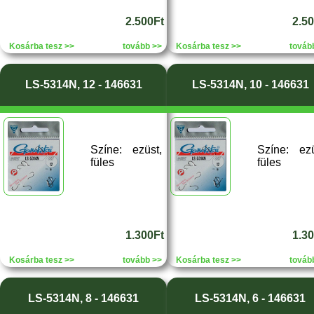
2.500Ft
2.5
Kosárba tesz >>
tovább >>
Kosárba tesz >>
továb
LS-5314N, 12 - 146631
LS-5314N, 10 - 146631
Színe: ezüst,
Színe: ezü
füles
füles
1.300Ft
1.3
Kosárba tesz >>
tovább >>
Kosárba tesz >>
továb
LS-5314N, 8 - 146631
LS-5314N, 6 - 146631