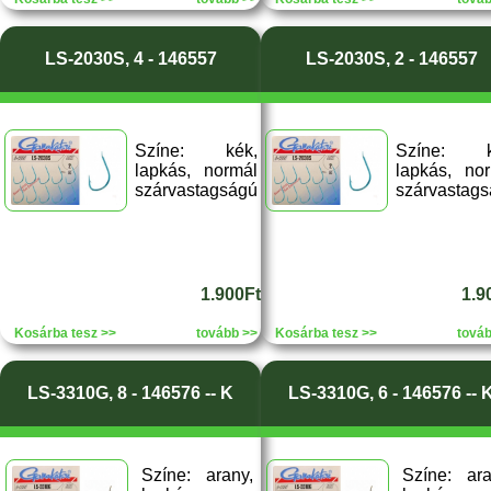
LS-2030S, 4 - 146557
LS-2030S, 2 - 146557
Színe: kék,
Színe: k
lapkás, normál
lapkás, no
szárvastagságú
szárvastag
1.900Ft
1.9
Kosárba tesz >>
tovább >>
Kosárba tesz >>
tová
LS-3310G, 8 - 146576 -- K
LS-3310G, 6 - 146576 -- 
Színe: arany,
Színe: ara