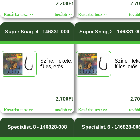
2.200Ft
2.7
Kosárba tesz >>
tovább >>
Kosárba tesz >>
továb
Super Snag, 4 - 146831-004
Super Snag, 2 - 146831-0
Színe: fekete,
Színe: feke
füles, erős
füles, erős
2.700Ft
2.7
Kosárba tesz >>
tovább >>
Kosárba tesz >>
továb
Specialist, 8 - 146828-008
Specialist, 6 - 146828-00