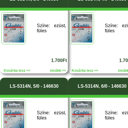
Színe: ezüst,
Színe: ezü
füles
füles
1.700Ft
1.7
Kosárba tesz >>
tovább >>
Kosárba tesz >>
továb
LS-5314N, 5/0 - 146630
LS-5314N, 6/0 - 146630
Színe: ezüst,
Színe: ezü
füles
füles