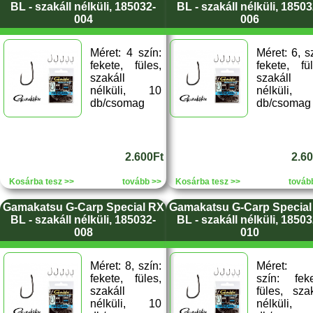
BL - szakáll nélküli, 185032-
BL - szakáll nélküli, 18503
004
006
Méret: 4 szín:
Méret: 6, s
fekete, füles,
fekete, fül
szakáll
szakáll
nélküli, 10
nélküli,
db/csomag
db/csomag
2.600Ft
2.6
Kosárba tesz >>
tovább >>
Kosárba tesz >>
továb
Gamakatsu G-Carp Special RX
Gamakatsu G-Carp Special
BL - szakáll nélküli, 185032-
BL - szakáll nélküli, 18503
008
010
Méret: 8, szín:
Méret: 
fekete, füles,
szín: feke
szakáll
füles, szak
nélküli, 10
nélküli,