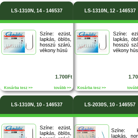
LS-1310N, 14 - 146537
LS-1310N, 12 - 146537
Színe: ezüst,
Színe: ezü
lapkás, öblös,
lapkás, öbl
hosszú szárú,
hosszú szá
vékony húsú
vékony hú
1.700Ft
1.7
Kosárba tesz >>
tovább >>
Kosárba tesz >>
továb
LS-1310N, 10 - 146537
LS-2030S, 10 - 146557
Színe: ezüst,
Színe: k
lapkás, öblös,
lapkás, no