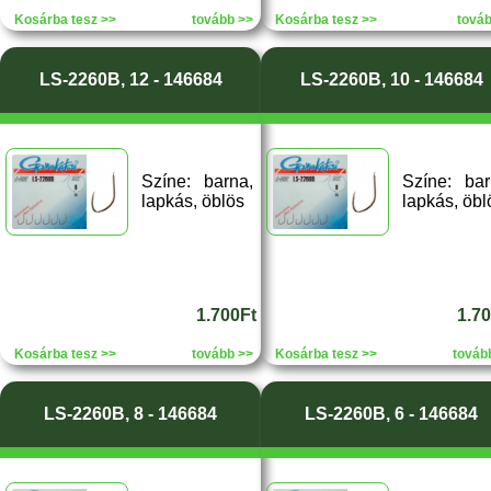
Kosárba tesz >>
tovább >>
Kosárba tesz >>
tová
LS-2260B, 12 - 146684
LS-2260B, 10 - 146684
Színe: barna,
Színe: bar
lapkás, öblös
lapkás, öbl
1.700Ft
1.7
Kosárba tesz >>
tovább >>
Kosárba tesz >>
továb
LS-2260B, 8 - 146684
LS-2260B, 6 - 146684