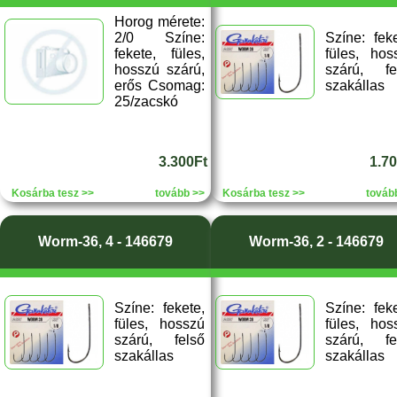
Horog mérete:
2/0 Színe:
Színe: feke
fekete, füles,
füles, hos
hosszú szárú,
szárú, fe
erős Csomag:
szakállas
25/zacskó
3.300Ft
1.7
Kosárba tesz >>
tovább >>
Kosárba tesz >>
továb
Worm-36, 4 - 146679
Worm-36, 2 - 146679
Színe: fekete,
Színe: feke
füles, hosszú
füles, hos
szárú, felső
szárú, fe
szakállas
szakállas