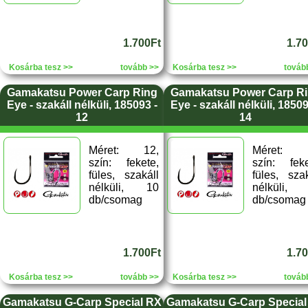
1.700Ft
1.7
Kosárba tesz >>
tovább >>
Kosárba tesz >>
továb
Gamakatsu Power Carp Ring
Gamakatsu Power Carp R
Eye - szakáll nélküli, 185093 -
Eye - szakáll nélküli, 18509
12
14
Méret: 12,
Méret: 
szín: fekete,
szín: feke
füles, szakáll
füles, szak
nélküli, 10
nélküli,
db/csomag
db/csomag
1.700Ft
1.7
Kosárba tesz >>
tovább >>
Kosárba tesz >>
továb
Gamakatsu G-Carp Special RX
Gamakatsu G-Carp Special