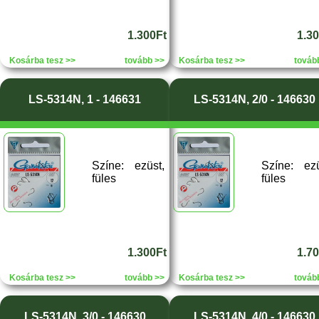
1.300Ft
1.3
Kosárba tesz >>
tovább >>
Kosárba tesz >>
továb
LS-5314N, 1 - 146631
LS-5314N, 2/0 - 146630
Színe: ezüst,
Színe: ezü
füles
füles
1.300Ft
1.7
Kosárba tesz >>
tovább >>
Kosárba tesz >>
továb
LS-5314N, 3/0 - 146630
LS-5314N, 4/0 - 146630