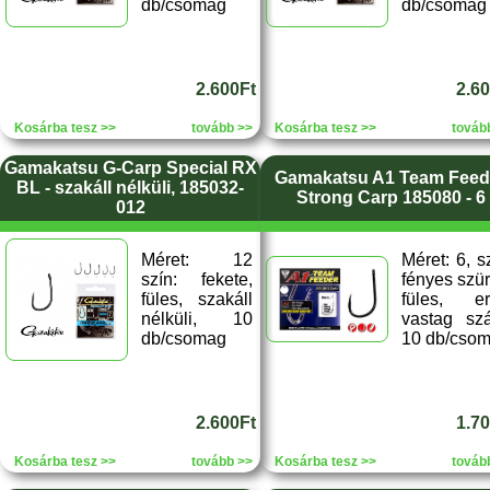
db/csomag
db/csomag
2.600Ft
2.6
Kosárba tesz >>
tovább >>
Kosárba tesz >>
továb
Gamakatsu G-Carp Special RX
Gamakatsu A1 Team Feed
BL - szakáll nélküli, 185032-
Strong Carp 185080 - 6
012
Méret: 12
Méret: 6, s
szín: fekete,
fényes szür
füles, szakáll
füles, er
nélküli, 10
vastag szá
db/csomag
10 db/cso
2.600Ft
1.7
Kosárba tesz >>
tovább >>
Kosárba tesz >>
továb