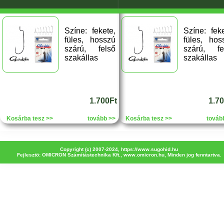
Színe: fekete,
Színe: feke
füles, hosszú
füles, hos
szárú, felső
szárú, fe
szakállas
szakállas
1.700Ft
1.7
Kosárba tesz >>
tovább >>
Kosárba tesz >>
továb
Copyright (c) 2007-2024,
https://www.sugohid.hu
Fejlesztö: OMICRON Számítástechnika Kft.,
www.omicron.hu
, Minden jog fenntartva.