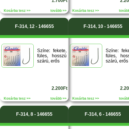
1.700Ft
2.2
Kosárba tesz >>
tovább >>
Kosárba tesz >>
továb
F-314, 12 - 146655
F-314, 10 - 146655
Színe: fekete,
Színe: feke
füles, hosszú
füles, hos
szárú, erős
szárú, erős
2.200Ft
2.2
Kosárba tesz >>
tovább >>
Kosárba tesz >>
továb
F-314, 8 - 146655
F-314, 6 - 146655