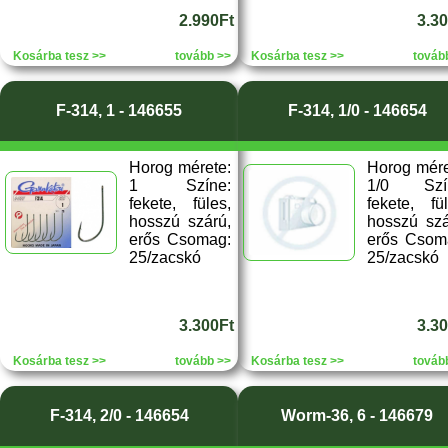
2.990Ft
3.3
Kosárba tesz >>
tovább >>
Kosárba tesz >>
továb
F-314, 1 - 146655
F-314, 1/0 - 146654
Horog mérete:
Horog mére
1 Színe:
1/0 Szí
fekete, füles,
fekete, fül
hosszú szárú,
hosszú szá
erős Csomag:
erős Csom
25/zacskó
25/zacskó
3.300Ft
3.3
Kosárba tesz >>
tovább >>
Kosárba tesz >>
továb
F-314, 2/0 - 146654
Worm-36, 6 - 146679