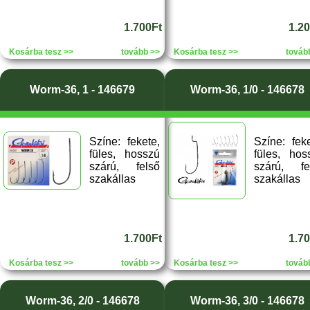
1.700Ft
1.2
Kosárba tesz >>
tovább >>
Kosárba tesz >>
továb
Worm-36, 1 - 146679
Worm-36, 1/0 - 146678
Színe: fekete,
Színe: feke
füles, hosszú
füles, hos
szárú, felső
szárú, fe
szakállas
szakállas
1.700Ft
1.7
Kosárba tesz >>
tovább >>
Kosárba tesz >>
továb
Worm-36, 2/0 - 146678
Worm-36, 3/0 - 146678