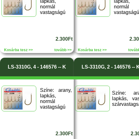
lapkás,
lapkás,
normál
normál
vastagságú
vastagság
2.300Ft
2.3
Kosárba tesz >>
tovább >>
Kosárba tesz >>
továb
LS-3310G, 4 - 146576 -- K
LS-3310G, 2 - 146576 -- 
Színe: arany,
Színe: ara
lapkás,
lapkás, va
normál
szárvastag
vastagságú
2.300Ft
2.3