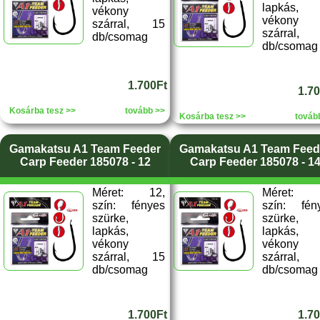
lapkás,
vékony
vékony
szárral, 15
szárral,
db/csomag
db/csomag
1.700Ft
1.7
Kosárba tesz >>
tovább >>
Kosárba tesz >>
továb
Gamakatsu A1 Team Feeder
Gamakatsu A1 Team Feed
Carp Feeder 185078 - 12
Carp Feeder 185078 - 1
Méret: 12,
Méret: 
szín: fényes
szín: fén
szürke,
szürke,
lapkás,
lapkás,
vékony
vékony
szárral, 15
szárral,
db/csomag
db/csomag
1.700Ft
1.7