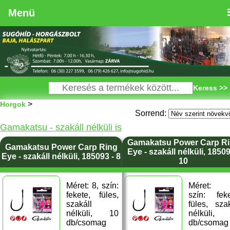
Menü
Keress >>
>
Horgok
Sorrend:
Gamakatsu - szakáll nélküli is
Gamakatsu Power Carp R
Gamakatsu Power Carp Ring
Eye - szakáll nélküli, 18509
Eye - szakáll nélküli, 185093 - 8
10
Méret: 8, szín:
Méret: 
fekete, füles,
szín: feke
szakáll
füles, szak
nélküli, 10
nélküli,
db/csomag
db/csomag