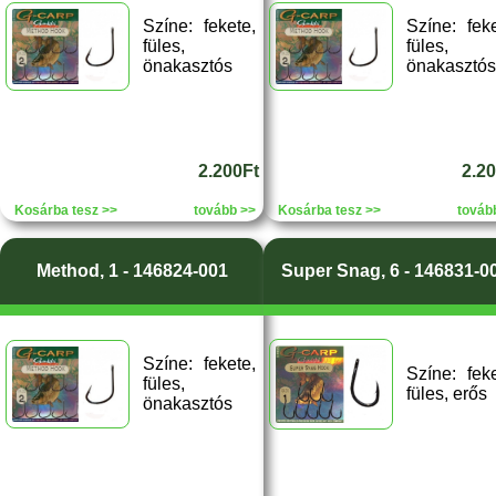
Színe: fekete,
Színe: feke
füles,
füles,
önakasztós
önakasztós
2.200Ft
2.2
Kosárba tesz >>
tovább >>
Kosárba tesz >>
továb
Method, 1 - 146824-001
Super Snag, 6 - 146831-0
Színe: fekete,
Színe: feke
füles,
füles, erős
önakasztós