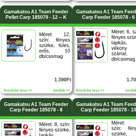
Gamakatsu A1 Team Feeder
Gamakatsu A1 Team Feed
Pellet Carp 185079 - 12 -- K
Carp Feeder 185078 - 6
Méret: 6, s
Méret: 12,
fényes szür
szín: fényes
lapkás,
szürke, füles,
vékony
erős, 10
szárral,
db/csomag
db/csomag
1.390Ft
1.7
Kosárba tesz >>
tovább >>
Kosárba tesz >>
továb
Gamakatsu A1 Team Feeder
Gamakatsu A1 Team Feed
Carp Feeder 185078 - 8
Carp Feeder 185078 - 1
Méret: 
Méret: 8, szín:
szín: fén
fényes szürke,
szürke,
lapkás,