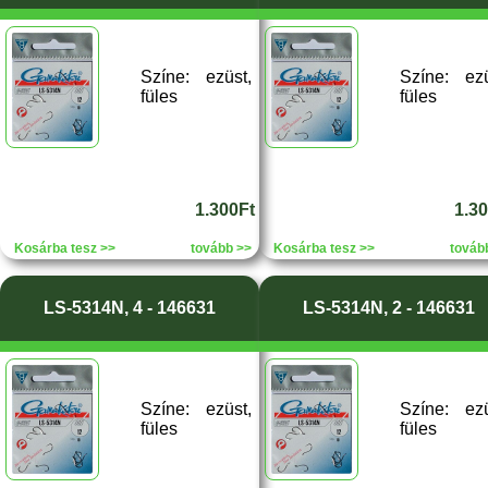
Színe: ezüst,
Színe: ezü
füles
füles
1.300Ft
1.3
Kosárba tesz >>
tovább >>
Kosárba tesz >>
továb
LS-5314N, 4 - 146631
LS-5314N, 2 - 146631
Színe: ezüst,
Színe: ezü
füles
füles