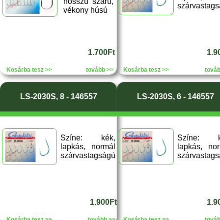
hosszú szárú,
szárvastag
vékony húsú
1.700Ft
1.9
Kosárba tesz >>
tovább >>
Kosárba tesz >>
tová
LS-2030S, 8 - 146557
LS-2030S, 6 - 146557
Színe: kék,
Színe: k
lapkás, normál
lapkás, no
szárvastagságú
szárvastag
1.900Ft
1.9
Kosárba tesz >>
tovább >>
Kosárba tesz >>
tová