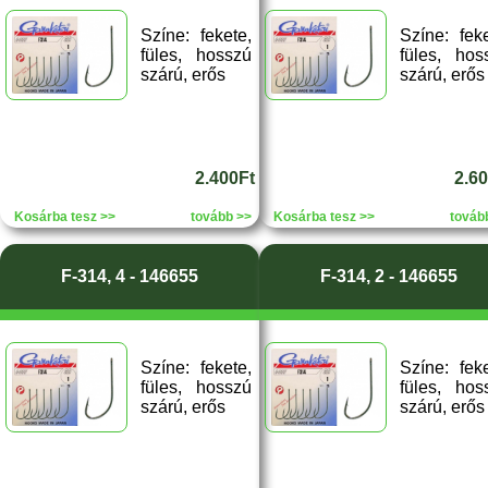
Színe: fekete,
Színe: feke
füles, hosszú
füles, hos
szárú, erős
szárú, erős
2.400Ft
2.6
Kosárba tesz >>
tovább >>
Kosárba tesz >>
továb
F-314, 4 - 146655
F-314, 2 - 146655
Színe: fekete,
Színe: feke
füles, hosszú
füles, hos
szárú, erős
szárú, erős