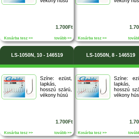
vékony húsú
vékony hú
1.700Ft
1.7
Kosárba tesz >>
tovább >>
Kosárba tesz >>
továb
LS-1050N, 10 - 146519
LS-1050N, 8 - 146519
Színe: ezüst,
Színe: ezü
lapkás,
lapkás,
hosszú szárú,
hosszú szá
vékony húsú
vékony hú
1.700Ft
1.7
Kosárba tesz >>
tovább >>
Kosárba tesz >>
továb