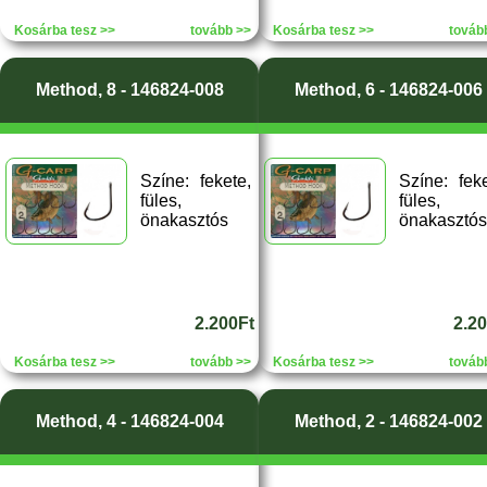
Kosárba tesz >>
tovább >>
Kosárba tesz >>
továb
Method, 8 - 146824-008
Method, 6 - 146824-006
Színe: fekete,
Színe: feke
füles,
füles,
önakasztós
önakasztós
2.200Ft
2.2
Kosárba tesz >>
tovább >>
Kosárba tesz >>
továb
Method, 4 - 146824-004
Method, 2 - 146824-002