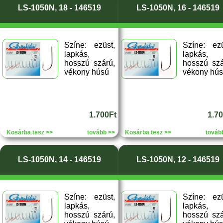
LS-1050N, 18 - 146519
LS-1050N, 16 - 146519
Színe: ezüst,
Színe: ezü
lapkás,
lapkás,
hosszú szárú,
hosszú szá
vékony húsú
vékony hú
1.700Ft
1.7
Kosárba tesz >>
tovább >>
Kosárba tesz >>
továb
LS-1050N, 14 - 146519
LS-1050N, 12 - 146519
Színe: ezüst,
Színe: ezü
lapkás,
lapkás,
hosszú szárú,
hosszú szá