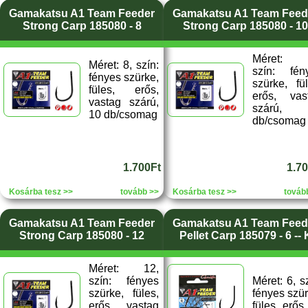
Gamakatsu A1 Team Feeder
Gamakatsu A1 Team Feed
Strong Carp 185080 - 8
Strong Carp 185080 - 10
Méret: 
Méret: 8, szín:
szín: fén
fényes szürke,
szürke, fül
füles, erős,
erős, vas
vastag szárú,
szárú, 
10 db/csomag
db/csomag
1.700Ft
1.7
Kosárba tesz >>
tovább >>
Kosárba tesz >>
továb
Gamakatsu A1 Team Feeder
Gamakatsu A1 Team Feed
Strong Carp 185080 - 12
Pellet Carp 185079 - 6 -- 
Méret: 12,
szín: fényes
Méret: 6, s
szürke, füles,
fényes szür
erős, vastag
füles, erős