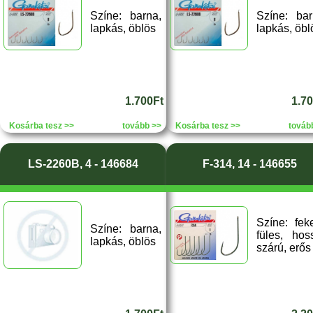
Színe: barna,
Színe: bar
lapkás, öblös
lapkás, öbl
1.700Ft
1.7
Kosárba tesz >>
tovább >>
Kosárba tesz >>
továb
LS-2260B, 4 - 146684
F-314, 14 - 146655
Színe: feke
Színe: barna,
füles, hos
lapkás, öblös
szárú, erős