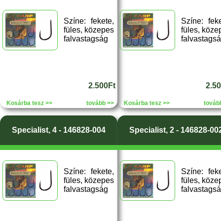
Színe: fekete,
Színe: feke
füles, közepes
füles, köze
falvastagság
falvastags
2.500Ft
2.5
Kosárba tesz >>
tovább >>
Kosárba tesz >>
továb
Specialist, 4 - 146828-004
Specialist, 2 - 146828-00
Színe: fekete,
Színe: feke
füles, közepes
füles, köze
falvastagság
falvastags