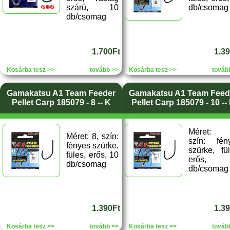
szárú, 10
db/csomag
db/csomag
1.700Ft
1.3
Kosárba tesz >>
tovább >>
Kosárba tesz >>
továb
Gamakatsu A1 Team Feeder
Gamakatsu A1 Team Feed
Pellet Carp 185079 - 8 -- K
Pellet Carp 185079 - 10 --
Méret: 
Méret: 8, szín:
szín: fén
fényes szürke,
szürke, fül
füles, erős, 10
erős, 
db/csomag
db/csomag
1.390Ft
1.3
Kosárba tesz >>
tovább >>
Kosárba tesz >>
továb