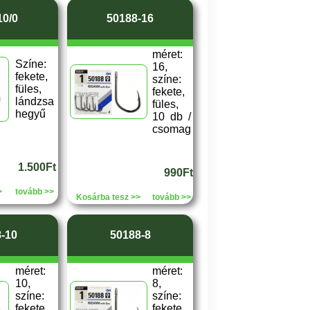
10/0
50188-16
méret:
Színe:
16,
fekete,
színe:
füles,
fekete,
lándzsa
füles,
hegyű
10 db /
csomag
1.500Ft
990Ft
>
tovább >>
Kosárba tesz >>
tovább >>
-10
50188-8
méret:
méret:
10,
8,
színe:
színe:
fekete,
fekete,