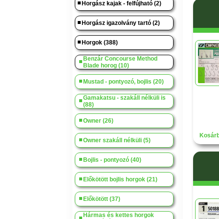
Horgász kajak - felfújható (2)
Horgász igazolvány tartó (2)
Horgok (388)
Benzár Concourse Method
Blade horog (10)
Mustad - pontyozó, bojlis (20)
Gamakatsu - szakáll nélküli is
(88)
Owner (26)
Kosárb
Owner szakáll nélküli (5)
Bojlis - pontyozó (40)
Előkötött bojlis horgok (21)
Előkötött (37)
Hármas és kettes horgok