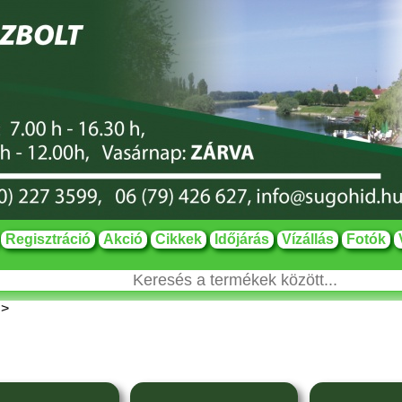
Regisztráció
Akció
Cikkek
Időjárás
Vízállás
Fotók
>