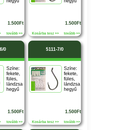
hegyű
hegyű
1.500Ft
1.500Ft
>
tovább >>
Kosárba tesz >>
tovább >>
6/0
5111-7/0
Színe:
Színe:
fekete,
fekete,
füles,
füles,
lándzsa
lándzsa
hegyű
hegyű
1.500Ft
1.500Ft
>
tovább >>
Kosárba tesz >>
tovább >>