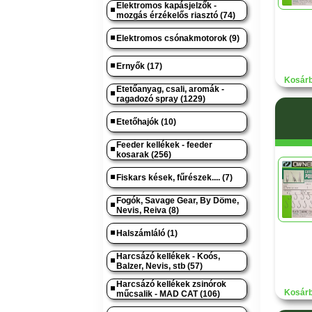
Elektromos kapásjelzők -
mozgás érzékelős riasztó (74)
Elektromos csónakmotorok (9)
Ernyők (17)
Kosárb
Etetőanyag, csali, aromák -
ragadozó spray (1229)
Etetőhajók (10)
Feeder kellékek - feeder
kosarak (256)
Fiskars kések, fűrészek.... (7)
Fogók, Savage Gear, By Döme,
Nevis, Reiva (8)
Halszámláló (1)
Harcsázó kellékek - Koós,
Balzer, Nevis, stb (57)
Harcsázó kellékek zsinórok
Kosárb
műcsalik - MAD CAT (106)