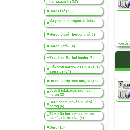
(harcsázó is) (37)
Harcsázó (13)
Mágneses horogtartó doboz
(2)
Horog élező - horog fenő (2)
Kosárb
Horog kötők (4)
Excalibur Barbel feeder (8)
Előkötött horgok csalitüskével
szerelve (34)
Offset - drop shot horgok (13)
Védett (elakadás mentes)
horog (2)
Carp Zoom lapkás süllőző
horog (6)
Előkötött horgok quickstop
tüskével szerelve (4)
Guru (16)