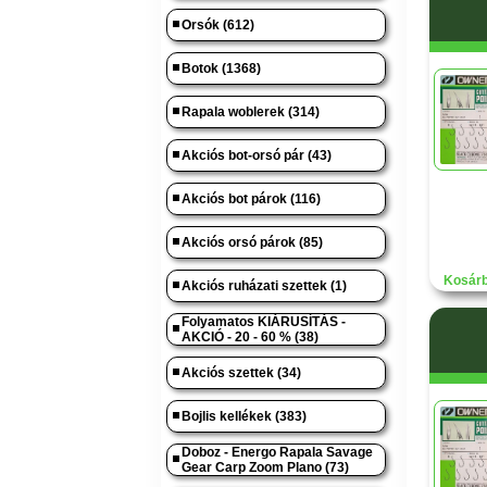
Orsók (612)
Botok (1368)
Rapala woblerek (314)
Akciós bot-orsó pár (43)
Akciós bot párok (116)
Akciós orsó párok (85)
Kosárb
Akciós ruházati szettek (1)
Folyamatos KIÁRUSÍTÁS -
AKCIÓ - 20 - 60 % (38)
Akciós szettek (34)
Bojlis kellékek (383)
Doboz - Energo Rapala Savage
Gear Carp Zoom Plano (73)