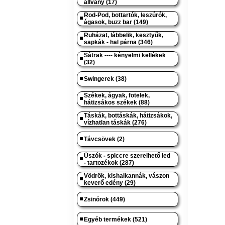
állvány (17)
Rod-Pod, bottartók, leszúrók,
ágasok, buzz bar (149)
Ruházat, lábbelik, kesztyűk,
sapkák - hal párna (346)
Sátrak ---- kényelmi kellékek
(32)
Swingerek (38)
Székek, ágyak, fotelek,
hátizsákos székek (88)
Táskák, bottáskák, hátizsákok,
vízhatlan táskák (276)
Távcsövek (2)
Úszók - spiccre szerelhető led
- tartozékok (287)
Vödrök, kishalkannák, vászon
keverő edény (29)
Zsinórok (449)
Egyéb termékek (521)