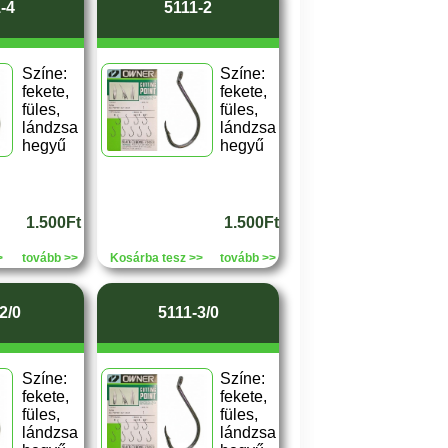
-4
5111-2
Színe:
Színe:
fekete,
fekete,
füles,
füles,
lándzsa
lándzsa
hegyű
hegyű
1.500Ft
1.500Ft
>
tovább >>
Kosárba tesz >>
tovább >>
2/0
5111-3/0
Színe:
Színe:
fekete,
fekete,
füles,
füles,
lándzsa
lándzsa