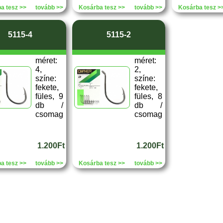
a tesz >>
tovább >>
Kosárba tesz >>
tovább >>
Kosárba tesz >
5115-4
5115-2
méret:
méret:
4,
2,
színe:
színe:
fekete,
fekete,
füles, 9
füles, 8
db /
db /
csomag
csomag
1.200Ft
1.200Ft
a tesz >>
tovább >>
Kosárba tesz >>
tovább >>