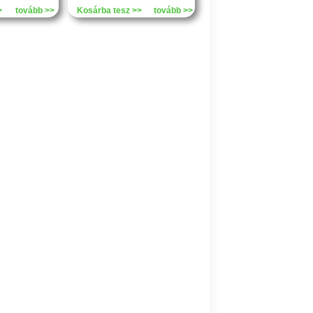
>
tovább >>
Kosárba tesz >>
tovább >>