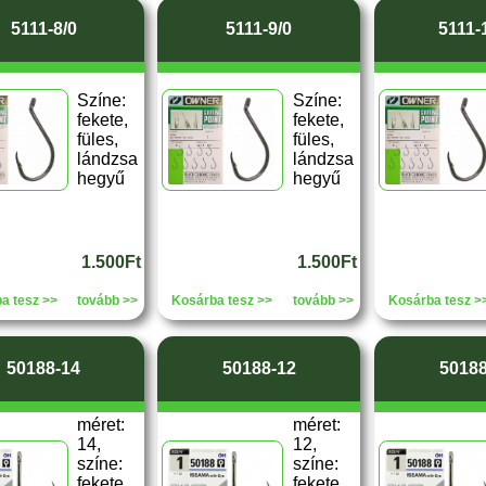
5111-8/0
5111-9/0
5111-
Színe:
Színe:
fekete,
fekete,
füles,
füles,
lándzsa
lándzsa
hegyű
hegyű
1.500Ft
1.500Ft
a tesz >>
tovább >>
Kosárba tesz >>
tovább >>
Kosárba tesz >
50188-14
50188-12
50188
méret:
méret:
14,
12,
színe:
színe:
fekete,
fekete,