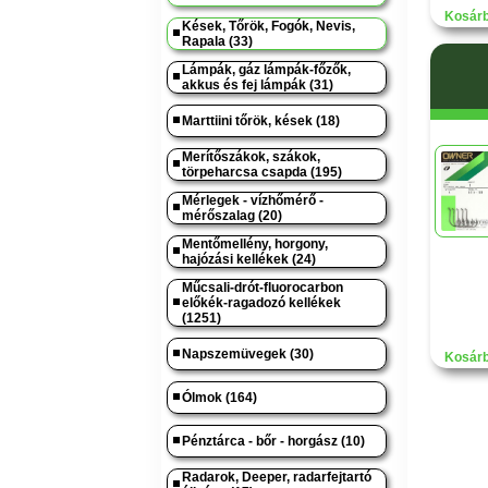
Kosárb
Kések, Tőrök, Fogók, Nevis,
Rapala (33)
Lámpák, gáz lámpák-főzők,
akkus és fej lámpák (31)
Marttiini tőrök, kések (18)
Merítőszákok, szákok,
törpeharcsa csapda (195)
Mérlegek - vízhőmérő -
mérőszalag (20)
Mentőmellény, horgony,
hajózási kellékek (24)
Műcsali-drót-fluorocarbon
előkék-ragadozó kellékek
(1251)
Napszemüvegek (30)
Kosárb
Ólmok (164)
Pénztárca - bőr - horgász (10)
Radarok, Deeper, radarfejtartó