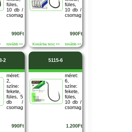
füles,
füles,
10 db /
10 db /
csomag
csomag
990Ft
990Ft
>
tovább >>
Kosárba tesz >>
tovább >>
8-2
5115-6
méret:
méret:
2,
6,
színe:
színe:
fekete,
fekete,
füles, 5
füles,
db /
10 db /
csomag
csomag
990Ft
1.200Ft