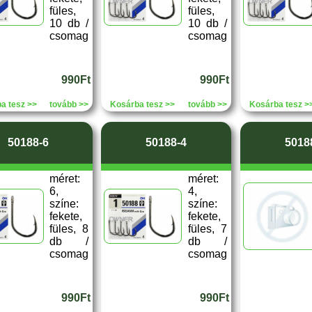
füles,
füles,
10 db /
10 db /
csomag
csomag
990Ft
990Ft
a tesz >>
tovább >>
Kosárba tesz >>
tovább >>
Kosárba tesz >
50188-6
50188-4
5018
méret:
méret:
6,
4,
színe:
színe:
fekete,
fekete,
füles, 8
füles, 7
db /
db /
csomag
csomag
990Ft
990Ft