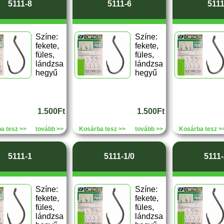
5111-8
5111-6
5111
Színe:
Színe:
fekete,
fekete,
füles,
füles,
lándzsa
lándzsa
hegyű
hegyű
1.500Ft
1.500Ft
a tesz >>
tovább >>
Kosárba tesz >>
tovább >>
Kosárba tesz >
5111-1
5111-1/0
5111-
Színe:
Színe:
fekete,
fekete,
füles,
füles,
lándzsa
lándzsa