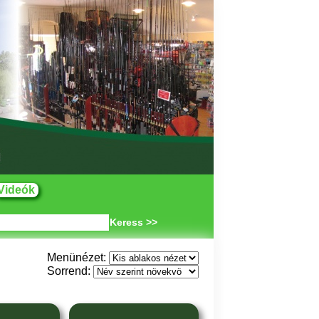
Videók
Keress >>
Menünézet:
Sorrend: