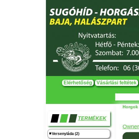
Elérhetőség
Vásárlási feltétek
Horgok
TERMÉKEK
Owner
Versenyláda (2)