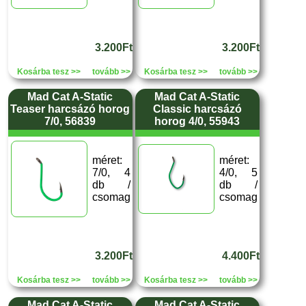
3.200Ft
3.200Ft
Kosárba tesz >>
tovább >>
Kosárba tesz >>
tovább >>
Mad Cat A-Static
Mad Cat A-Static
Teaser harcsázó horog
Classic harcsázó
7/0, 56839
horog 4/0, 55943
méret:
méret:
7/0, 4
4/0, 5
db /
db /
csomag
csomag
3.200Ft
4.400Ft
Kosárba tesz >>
tovább >>
Kosárba tesz >>
tovább >>
Mad Cat A-Static
Mad Cat A-Static