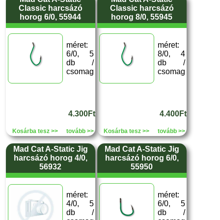
Classic harcsázó
Classic harcsázó
horog 6/0, 55944
horog 8/0, 55945
méret:
méret:
6/0, 5
8/0, 4
db /
db /
csomag
csomag
4.300Ft
4.400Ft
Kosárba tesz >>
tovább >>
Kosárba tesz >>
tovább >>
Mad Cat A-Static Jig
Mad Cat A-Static Jig
harcsázó horog 4/0,
harcsázó horog 6/0,
56932
55950
méret:
méret:
4/0, 5
6/0, 5
db /
db /