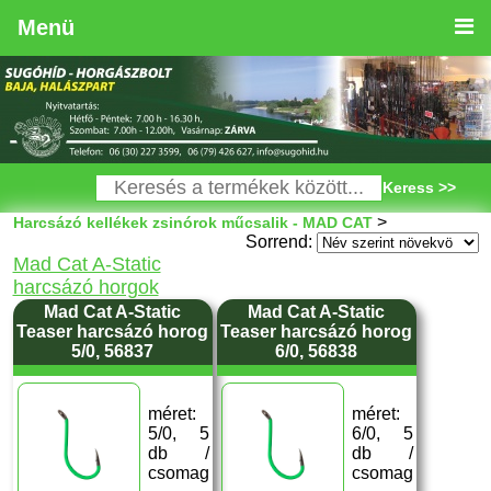
Menü
Keress >>
>
Harcsázó kellékek zsinórok műcsalik - MAD CAT
Sorrend:
Mad Cat A-Static
harcsázó horgok
Mad Cat A-Static
Mad Cat A-Static
Teaser harcsázó horog
Teaser harcsázó horog
5/0, 56837
6/0, 56838
méret:
méret:
5/0, 5
6/0, 5
db /
db /
csomag
csomag