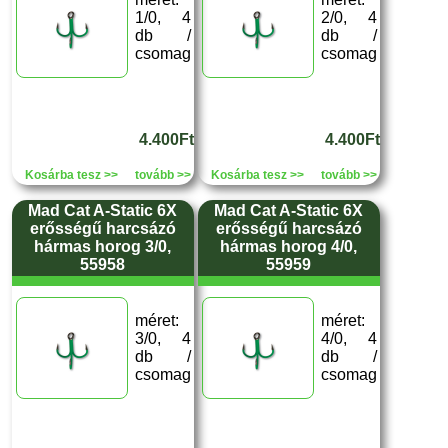
1/0, 4
2/0, 4
db /
db /
csomag
csomag
4.400Ft
4.400Ft
Kosárba tesz >>
tovább >>
Kosárba tesz >>
tovább >>
Mad Cat A-Static 6X
Mad Cat A-Static 6X
erősségű harcsázó
erősségű harcsázó
hármas horog 3/0,
hármas horog 4/0,
55958
55959
méret:
méret:
3/0, 4
4/0, 4
db /
db /
csomag
csomag