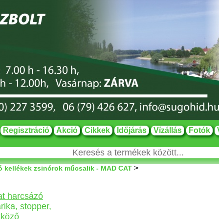
Regisztráció
Akció
Cikkek
Időjárás
Vízállás
Fotók
>
ó kellékek zsinórok műcsalik - MAD CAT
t harcsázó
rika, stopper,
tköző