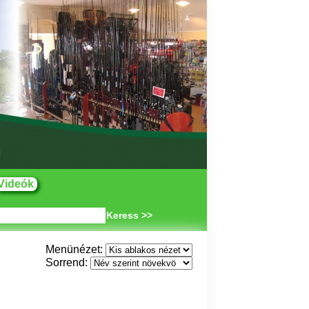
Videók
Keress >>
Menünézet:
Sorrend: