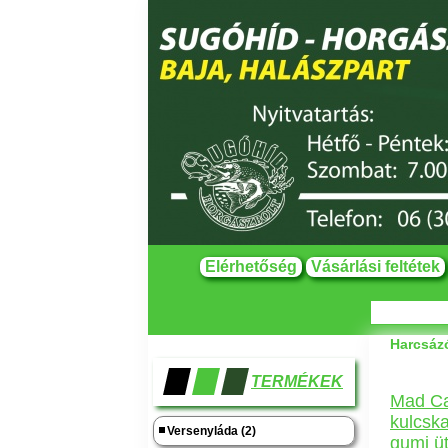
Elérhetőség
Vásárlási feltétek
Harcsáz
TERMÉKEK
Mad Ca
kulcska
Versenyláda (2)
gumi ü