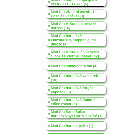
Mad Cat harcsa kapásjelző
szett - 2+1 3+1 4+1 (5)
Mad Cat vízalatti úszók - U-
Pose és kellékei (9)
Mad Cat A-Static harcsázó
horgok (16)
Mad Cat harcsázó
kulcskarika, stopper, gumi
ütköző (4)
Mad Cat A-Static és Original
Clonk és Worms Teaser (42)
Mad Cat kukkyogató fák (4)
Mad Cat harcsázó woblerek
(10)
Mad Cat harcsázó forgók,
kapcsok (8)
Mad Cat harcsázó fonott és
előke zsinór (6)
Mad Cat Sand Spike -
harcsázó nyél tartó leszúró (1)
Mad Cat harcsa pellet (1)