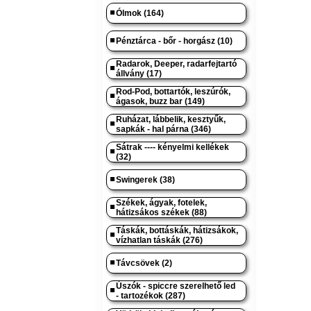
Ólmok (164)
Pénztárca - bőr - horgász (10)
Radarok, Deeper, radarfejtartó
állvány (17)
Rod-Pod, bottartók, leszúrók,
ágasok, buzz bar (149)
Ruházat, lábbelik, kesztyűk,
sapkák - hal párna (346)
Sátrak ---- kényelmi kellékek
(32)
Swingerek (38)
Székek, ágyak, fotelek,
hátizsákos székek (88)
Táskák, bottáskák, hátizsákok,
vízhatlan táskák (276)
Távcsövek (2)
Úszók - spiccre szerelhető led
- tartozékok (287)