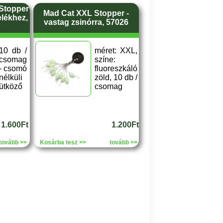
 Stopper
Mad Cat XXL Stopper -
elékhez,
vastag zsinórra, 57026
10 db /
méret: XXL,
csomag
színe:
- csomó
fluoreszkáló
nélküli
zöld, 10 db /
ütköző
csomag
1.600Ft
1.200Ft
tovább >>
Kosárba tesz >>
tovább >>