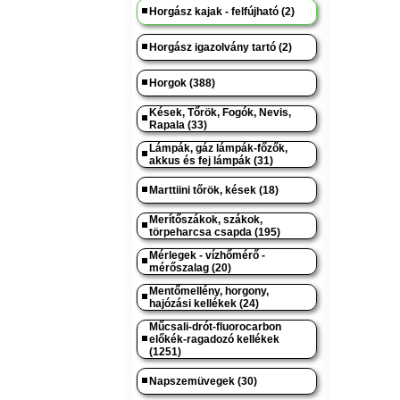
Horgász kajak - felfújható (2)
Horgász igazolvány tartó (2)
Horgok (388)
Kések, Tőrök, Fogók, Nevis,
Rapala (33)
Lámpák, gáz lámpák-főzők,
akkus és fej lámpák (31)
Marttiini tőrök, kések (18)
Merítőszákok, szákok,
törpeharcsa csapda (195)
Mérlegek - vízhőmérő -
mérőszalag (20)
Mentőmellény, horgony,
hajózási kellékek (24)
Műcsali-drót-fluorocarbon
előkék-ragadozó kellékek
(1251)
Napszemüvegek (30)