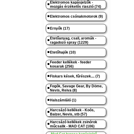
Elektromos kapásjelzők -
mozgás érzékelős riasztó (74)
Elektromos csónakmotorok (9)
Ernyők (17)
Etetőanyag, csali, aromák -
ragadozó spray (1229)
Etetőhajók (10)
Feeder kellékek - feeder
kosarak (256)
Fiskars kések, fűrészek.... (7)
Fogók, Savage Gear, By Döme,
Nevis, Reiva (8)
Halszámláló (1)
Harcsázó kellékek - Koós,
Balzer, Nevis, stb (57)
Harcsázó kellékek zsinórok
műcsalik - MAD CAT (106)