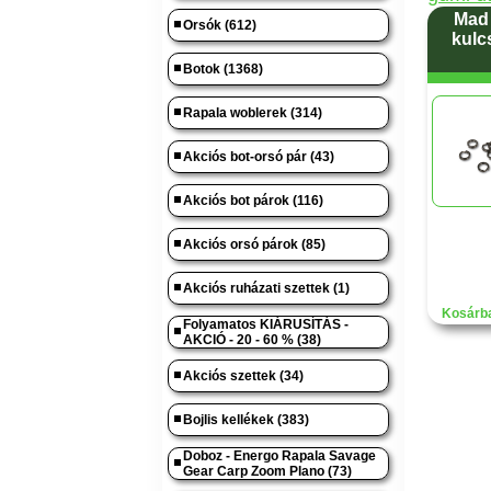
Mad 
Orsók (612)
kulc
Botok (1368)
Rapala woblerek (314)
Akciós bot-orsó pár (43)
Akciós bot párok (116)
Akciós orsó párok (85)
Akciós ruházati szettek (1)
Kosárba
Folyamatos KIÁRUSÍTÁS -
AKCIÓ - 20 - 60 % (38)
Akciós szettek (34)
Bojlis kellékek (383)
Doboz - Energo Rapala Savage
Gear Carp Zoom Plano (73)