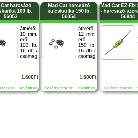
Cat harcsázó
Mad Cat harcsázó
Mad Cat EZ-Fix
skarika 100 lb,
kulcskarika 150 lb,
- harcsázó szer
56053
56054
56844
átmérő:
átmérő:
10 mm,
12 mm,
erő:
erő:
100 lb,
150 lb,
16 db /
16 db /
csomag
csomag
1.600Ft
1.600Ft
 tesz >>
tovább >>
Kosárba tesz >>
tovább >>
Kosárba tesz >>