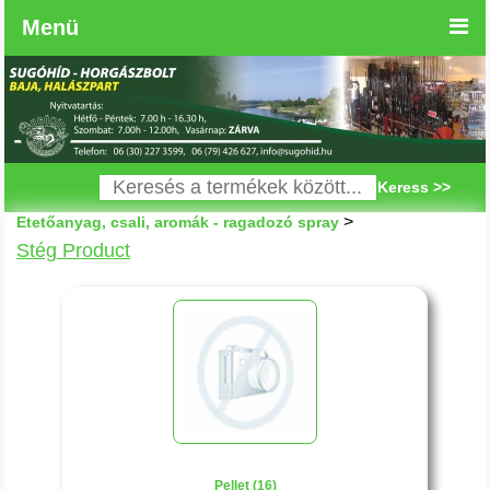
Menü
Keress >>
>
Etetőanyag, csali, aromák - ragadozó spray
Stég Product
Pellet (16)