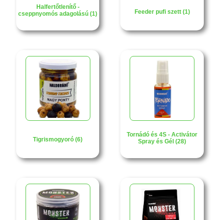
Halfertőtlenítő -
Feeder pufi szett (1)
cseppnyomós adagolású (1)
Tornádó és 4S - Activátor
Tigrismogyoró (6)
Spray és Gél (28)