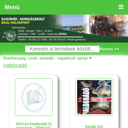
Menü
Keress >>
>
Etetőanyag, csali, aromák - ragadozó spray
Haldoradó
2025 évi Haldorádó Új
Etetők (51)