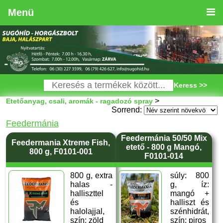
Menü
Keress >>
>
Etetőanyag, csali, aromák - ragadozó spray
Sorrend:
Feedermánia
Feedermánia 50/50 Mix
Feedermania Xtreme Fish,
etető - 800 g Mangó,
800 g, F0101-001
F0101-014
800 g, extra
súly: 800
halas -
g, íz:
halliszttel
mangó +
és
halliszt és
halolajjal,
szénhidrát,
szín: zöld
szín: piros