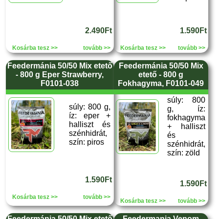
2.490Ft
1.590Ft
Kosárba tesz >>
tovább >>
Kosárba tesz >>
tovább >>
Feedermánia 50/50 Mix etető
Feedermánia 50/50 Mix
- 800 g Eper Strawberry,
etető - 800 g
F0101-038
Fokhagyma, F0101-049
súly: 800
súly: 800 g,
g, íz:
íz: eper +
fokhagyma
halliszt és
+ halliszt
szénhidrát,
és
szín: piros
szénhidrát,
szín: zöld
1.590Ft
1.590Ft
Kosárba tesz >>
tovább >>
Kosárba tesz >>
tovább >>
Feedermánia 50/50 Mix etető
Feedermania Venom