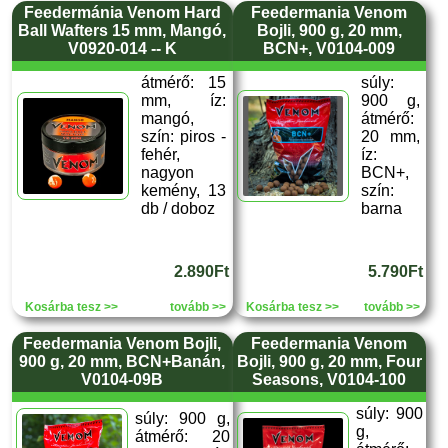
Feedermánia Venom Hard
Feedermania Venom
Ball Wafters 15 mm, Mangó,
Bojli, 900 g, 20 mm,
V0920-014 -- K
BCN+, V0104-009
átmérő: 15
súly:
mm, íz:
900 g,
mangó,
átmérő:
szín: piros -
20 mm,
fehér,
íz:
nagyon
BCN+,
kemény, 13
szín:
db / doboz
barna
2.890Ft
5.790Ft
Kosárba tesz >>
tovább >>
Kosárba tesz >>
tovább >>
Feedermania Venom Bojli,
Feedermania Venom
900 g, 20 mm, BCN+Banán,
Bojli, 900 g, 20 mm, Four
V0104-09B
Seasons, V0104-100
súly: 900
súly: 900 g,
g,
átmérő: 20