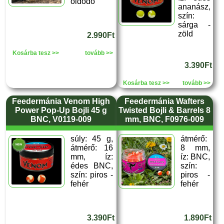
oldódó
ananász,
szín:
sárga -
zöld
2.990Ft
Kosárba tesz >>
tovább >>
3.390Ft
Kosárba tesz >>
tovább >>
Feedermánia Venom High
Feedermánia Wafters
Power Pop-Up Bojli 45 g
Twisted Bojli & Barrels 8
BNC, V0119-009
mm, BNC, F0976-009
súly: 45 g,
átmérő:
átmérő: 16
8 mm,
mm, íz:
íz: BNC,
édes BNC,
szín:
szín: piros -
piros -
fehér
fehér
3.390Ft
1.890Ft