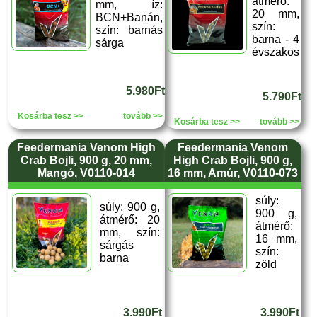
átmérő:
mm, íz:
20 mm,
BCN+Banán,
szín:
szín: barnás
barna - 4
sárga
évszakos
5.980Ft
5.790Ft
Kosárba tesz >>
tovább >>
Kosárba tesz >>
tovább >>
Feedermania Venom High
Feedermania Venom
Crab Bojli, 900 g, 20 mm,
High Crab Bojli, 900 g,
Mangó, V0110-014
16 mm, Amúr, V0110-073
súly:
súly: 900 g,
900 g,
átmérő: 20
átmérő:
mm, szín:
16 mm,
sárgás
szín:
barna
zöld
3.990Ft
3.990Ft