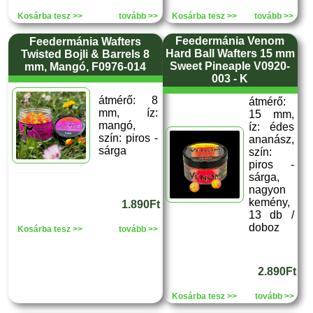
Kosárba tesz >>
tovább >>
Kosárba tesz >>
tovább >>
Feedermánia Venom
Feedermánia Wafters
Hard Ball Wafters 15 mm
Twisted Bojli & Barrels 8
Sweet Pineaple V0920-
mm, Mangó, F0976-014
003 - K
átmérő: 8
átmérő:
mm, íz:
15 mm,
mangó,
íz: édes
szín: piros -
ananász,
sárga
szín:
piros -
sárga,
nagyon
kemény,
1.890Ft
13 db /
doboz
Kosárba tesz >>
tovább >>
2.890Ft
Kosárba tesz >>
tovább >>