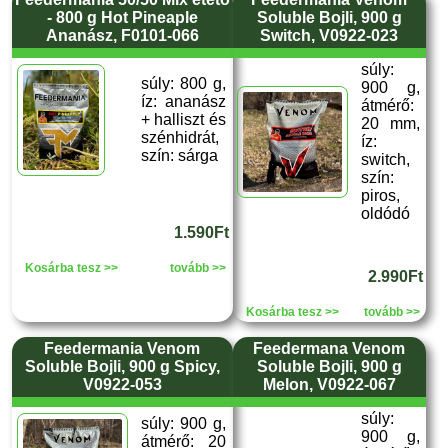
- 800 g Hot Pineaple
Soluble Bojli, 900 g
Ananász, F0101-066
Switch, V0922-023
súly:
súly: 800 g,
900 g,
íz: ananász
átmérő:
+ halliszt és
20 mm,
szénhidrát,
íz:
szín: sárga
switch,
szín:
piros,
oldódó
1.590Ft
Kosárba tesz >>
tovább >>
2.990Ft
Kosárba tesz >>
tovább >>
Feedermania Venom
Feedermana Venom
Soluble Bojli, 900 g Spicy,
Soluble Bojli, 900 g
V0922-053
Melon, V0922-067
súly:
súly: 900 g,
900 g,
átmérő: 20