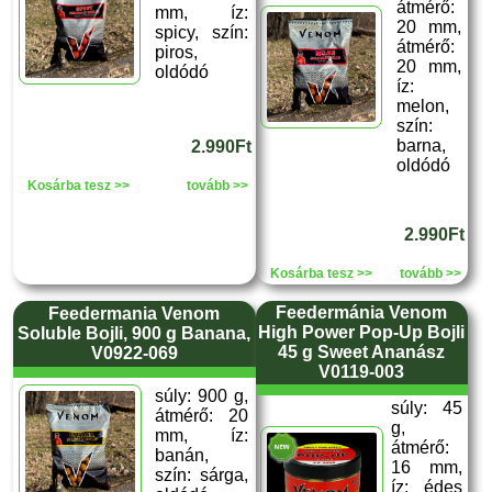
átmérő:
mm, íz:
20 mm,
spicy, szín:
átmérő:
piros,
20 mm,
oldódó
íz:
melon,
szín:
barna,
2.990Ft
oldódó
Kosárba tesz >>
tovább >>
2.990Ft
Kosárba tesz >>
tovább >>
Feedermánia Venom
Feedermania Venom
High Power Pop-Up Bojli
Soluble Bojli, 900 g Banana,
45 g Sweet Ananász
V0922-069
V0119-003
súly: 900 g,
súly: 45
átmérő: 20
g,
mm, íz:
átmérő:
banán,
16 mm,
szín: sárga,
íz: édes