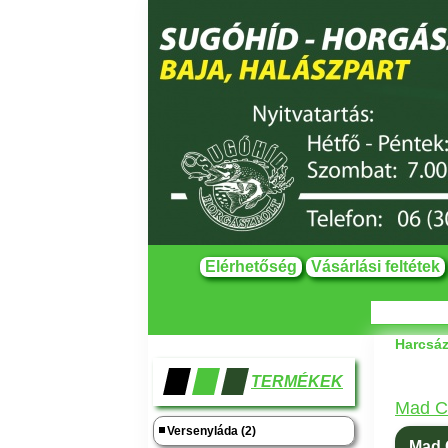
Elérhetőség
Vásárlási feltétek
Harcsáz
TERMÉKEK
Mad Ca
Versenyláda (2)
Mad C