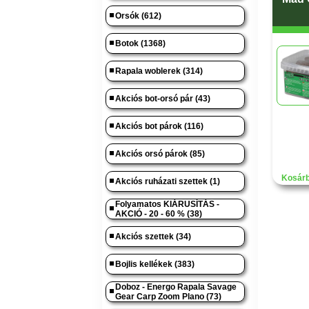
Orsók (612)
Botok (1368)
Rapala woblerek (314)
Akciós bot-orsó pár (43)
Akciós bot párok (116)
Akciós orsó párok (85)
Kosárb
Akciós ruházati szettek (1)
Folyamatos KIÁRUSÍTÁS -
AKCIÓ - 20 - 60 % (38)
Akciós szettek (34)
Bojlis kellékek (383)
Doboz - Energo Rapala Savage
Gear Carp Zoom Plano (73)