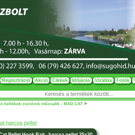
Regisztráció
Akció
Cikkek
Időjárás
Vízállás
Fotók
>
ó kellékek zsinórok műcsalik - MAD CAT
t harcsa pellet
at Pellet Hook Bait - harcsa pellet 25x20