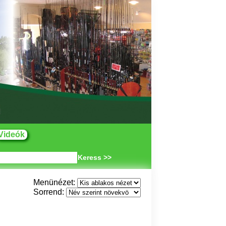
Videók
Keress >>
Menünézet:
Sorrend: