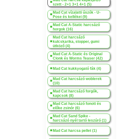
Mad Cat harcsa kapásjelző
szett - 2+1 3+1 4+1 (5)
Mad Cat vízalatti úszók - U-
Pose és kellékei (9)
Mad Cat A-Static harcsázó
horgok (16)
Mad Cat harcsázó
kulcskarika, stopper, gumi
ütköző (4)
Mad Cat A-Static és Original
Clonk és Worms Teaser (42)
Mad Cat kukkyogató fák (4)
Mad Cat harcsázó woblerek
(10)
Mad Cat harcsázó forgók,
kapcsok (8)
Mad Cat harcsázó fonott és
előke zsinór (6)
Mad Cat Sand Spike -
harcsázó nyél tartó leszúró (1)
Mad Cat harcsa pellet (1)