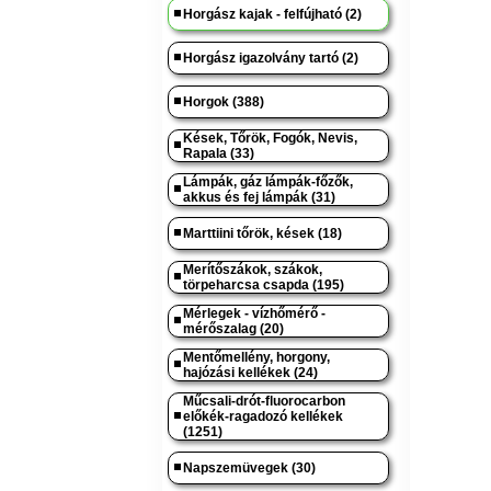
Horgász kajak - felfújható (2)
Horgász igazolvány tartó (2)
Horgok (388)
Kések, Tőrök, Fogók, Nevis,
Rapala (33)
Lámpák, gáz lámpák-főzők,
akkus és fej lámpák (31)
Marttiini tőrök, kések (18)
Merítőszákok, szákok,
törpeharcsa csapda (195)
Mérlegek - vízhőmérő -
mérőszalag (20)
Mentőmellény, horgony,
hajózási kellékek (24)
Műcsali-drót-fluorocarbon
előkék-ragadozó kellékek
(1251)
Napszemüvegek (30)