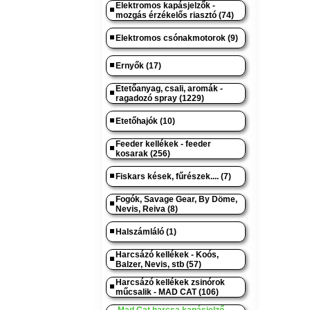
Elektromos kapásjelzők -
mozgás érzékelős riasztó (74)
Elektromos csónakmotorok (9)
Ernyők (17)
Etetőanyag, csali, aromák -
ragadozó spray (1229)
Etetőhajók (10)
Feeder kellékek - feeder
kosarak (256)
Fiskars kések, fűrészek.... (7)
Fogók, Savage Gear, By Döme,
Nevis, Reiva (8)
Halszámláló (1)
Harcsázó kellékek - Koós,
Balzer, Nevis, stb (57)
Harcsázó kellékek zsinórok
műcsalik - MAD CAT (106)