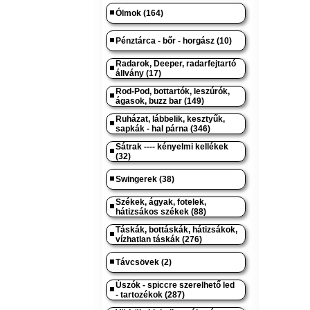
Ólmok (164)
Pénztárca - bőr - horgász (10)
Radarok, Deeper, radarfejtartó
állvány (17)
Rod-Pod, bottartók, leszúrók,
ágasok, buzz bar (149)
Ruházat, lábbelik, kesztyűk,
sapkák - hal párna (346)
Sátrak ---- kényelmi kellékek
(32)
Swingerek (38)
Székek, ágyak, fotelek,
hátizsákos székek (88)
Táskák, bottáskák, hátizsákok,
vízhatlan táskák (276)
Távcsövek (2)
Úszók - spiccre szerelhető led
- tartozékok (287)