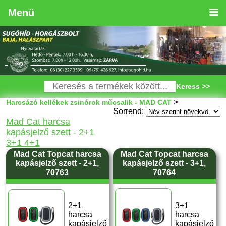
Menü
Keress >>
>
Harcsázó kellékek zsinórok műcsalik - MAD CAT
Sorrend:
Mad Cat harcsa
kapásjelző szett - 2+1
3+1 4+1
Mad Cat Topcat harcsa
Mad Cat Topcat harcsa
kapásjelző szett - 2+1,
kapásjelző szett - 3+1,
70763
70764
2+1
3+1
harcsa
harcsa
kapásjelző
kapásjelző