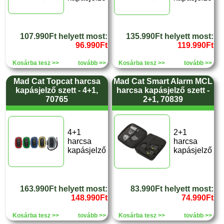
107.990Ft helyett most:
135.990Ft helyett most:
96.990Ft
119.990Ft
Kosárba tesz >>
tovább >>
Kosárba tesz >>
tovább >>
Mad Cat Topcat harcsa
Mad Cat Smart Alarm MCL
kapásjelző szett - 4+1,
harcsa kapásjelző szett -
70765
2+1, 70839
4+1
2+1
harcsa
harcsa
kapásjelző
kapásjelző
163.990Ft helyett most:
83.990Ft helyett most:
148.990Ft
74.990Ft
Kosárba tesz >>
tovább >>
Kosárba tesz >>
tovább >>