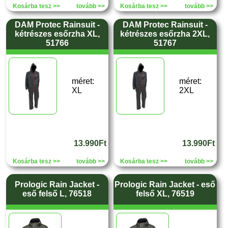
Kosárba tesz >>
tovább >>
Kosárba tesz >>
tovább >>
DAM Protec Rainsuit -
DAM Protec Rainsuit -
kétrészes esőrzha XL,
kétrészes esőrzha 2XL,
51766
51767
méret:
méret:
XL
2XL
13.990Ft
13.990Ft
Kosárba tesz >>
tovább >>
Kosárba tesz >>
tovább >>
Prologic Rain Jacket -
Prologic Rain Jacket - eső
eső felső L, 76518
felső XL, 76519