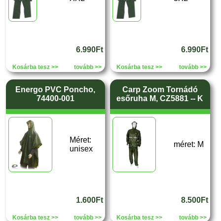
6.990Ft
6.990Ft
Kosárba tesz >>
tovább >>
Kosárba tesz >>
tovább >>
Energo PVC Poncho,
Carp Zoom Tornádó
74400-001
esőruha M, CZ5881 -- K
Méret:
méret: M
unisex
1.600Ft
8.500Ft
Kosárba tesz >>
tovább >>
Kosárba tesz >>
tovább >>