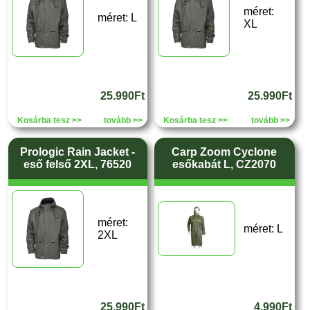
méret:
méret: L
XL
25.990Ft
25.990Ft
Kosárba tesz >>
tovább >>
Kosárba tesz >>
tovább >>
Prologic Rain Jacket -
Carp Zoom Cyclone
eső felső 2XL, 76520
esőkabát L, CZ2070
méret:
méret: L
2XL
25.990Ft
4.990Ft