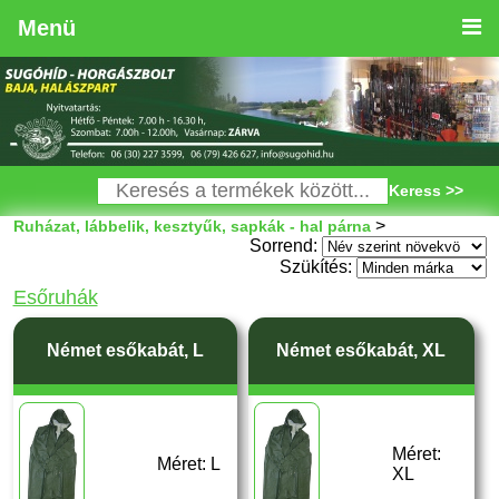
Menü
Keress >>
>
Ruházat, lábbelik, kesztyűk, sapkák - hal párna
Sorrend:
Szükítés:
Esőruhák
Német esőkabát, L
Német esőkabát, XL
Méret:
Méret: L
XL