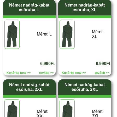
Német nadrág-kabát
Német nadrág-kabát
esőruha, L
esőruha, XL
Méret:
Méret: L
XL
6.990Ft
6.990Ft
Kosárba tesz >>
tovább >>
Kosárba tesz >>
tovább >>
Német nadrág-kabát
Német nadrág-kabát
esőruha, 2XL
esőruha, 3XL
Méret:
Méret:
XXL
3XL