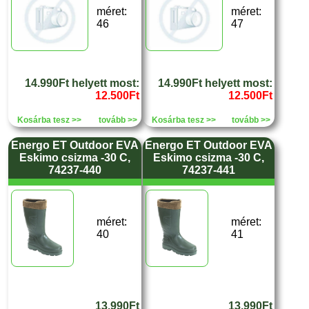
méret:
méret:
46
47
14.990Ft helyett most:
14.990Ft helyett most:
12.500Ft
12.500Ft
Kosárba tesz >>
tovább >>
Kosárba tesz >>
tovább >>
Energo ET Outdoor EVA
Energo ET Outdoor EVA
Eskimo csizma -30 C,
Eskimo csizma -30 C,
74237-440
74237-441
méret:
méret:
40
41
13.990Ft
13.990Ft