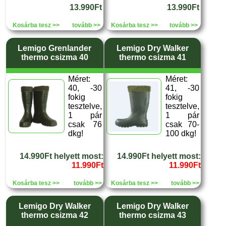
13.990Ft
13.990Ft
Kosárba tesz >>
tovább >>
Kosárba tesz >>
tovább >>
Lemigo Grenlander
Lemigo Dry Walker
thermo csizma 40
thermo csizma 41
Méret:
Méret:
40, -30
41, -30
fokig
fokig
tesztelve,
tesztelve,
1 pár
1 pár
csak 76
csak 70-
dkg!
100 dkg!
14.990Ft helyett most:
14.990Ft helyett most:
11.990Ft
11.990Ft
Kosárba tesz >>
tovább >>
Kosárba tesz >>
tovább >>
Lemigo Dry Walker
Lemigo Dry Walker
thermo csizma 42
thermo csizma 43