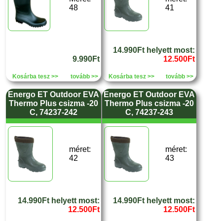
48
41
14.990Ft helyett most:
9.990Ft
12.500Ft
Kosárba tesz >>
tovább >>
Kosárba tesz >>
tovább >>
Energo ET Outdoor EVA
Energo ET Outdoor EVA
Thermo Plus csizma -20
Thermo Plus csizma -20
C, 74237-242
C, 74237-243
méret:
méret:
42
43
14.990Ft helyett most:
14.990Ft helyett most:
12.500Ft
12.500Ft