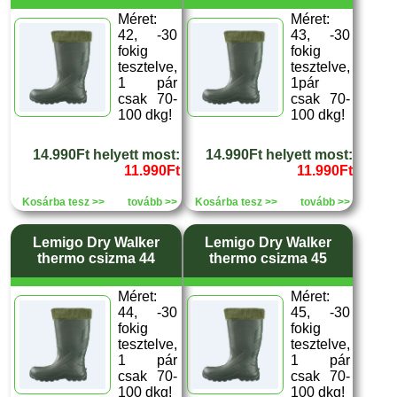
Méret:
Méret:
42, -30
43, -30
fokig
fokig
tesztelve,
tesztelve,
1 pár
1pár
csak 70-
csak 70-
100 dkg!
100 dkg!
14.990Ft helyett most:
14.990Ft helyett most:
11.990Ft
11.990Ft
Kosárba tesz >>
tovább >>
Kosárba tesz >>
tovább >>
Lemigo Dry Walker
Lemigo Dry Walker
thermo csizma 44
thermo csizma 45
Méret:
Méret:
44, -30
45, -30
fokig
fokig
tesztelve,
tesztelve,
1 pár
1 pár
csak 70-
csak 70-
100 dkg!
100 dkg!