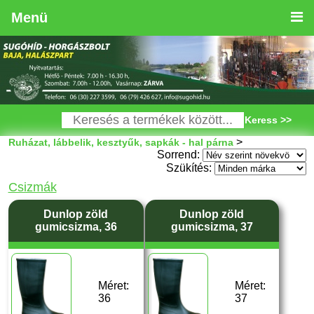
Menü
Keress >>
>
Ruházat, lábbelik, kesztyűk, sapkák - hal párna
Sorrend:
Szükítés:
Csizmák
Dunlop zöld
Dunlop zöld
gumicsizma, 36
gumicsizma, 37
Méret:
Méret:
36
37