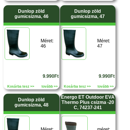
Dunlop zöld
Dunlop zöld
gumicsizma, 46
gumicsizma, 47
Méret:
Méret:
46
47
9.990Ft
9.990Ft
Kosárba tesz >>
tovább >>
Kosárba tesz >>
tovább >>
Energo ET Outdoor EVA
Dunlop zöld
Thermo Plus csizma -20
gumicsizma, 48
C, 74237-241
Méret:
méret: