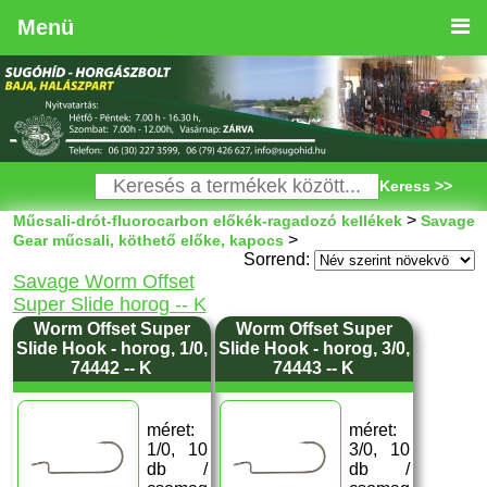
Menü
Keress >>
>
Műcsali-drót-fluorocarbon előkék-ragadozó kellékek
Savage
>
Gear műcsali, köthető előke, kapocs
Sorrend:
Savage Worm Offset
Super Slide horog -- K
Worm Offset Super
Worm Offset Super
Slide Hook - horog, 1/0,
Slide Hook - horog, 3/0,
74442 -- K
74443 -- K
méret:
méret:
1/0, 10
3/0, 10
db /
db /