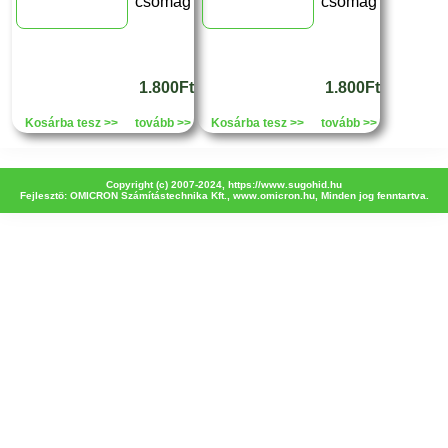
csomag
csomag
1.800Ft
1.800Ft
Kosárba tesz >>
tovább >>
Kosárba tesz >>
tovább >>
Copyright (c) 2007-2024,
https://www.sugohid.hu
Fejlesztö: OMICRON Számítástechnika Kft.,
www.omicron.hu
, Minden jog fenntartva.