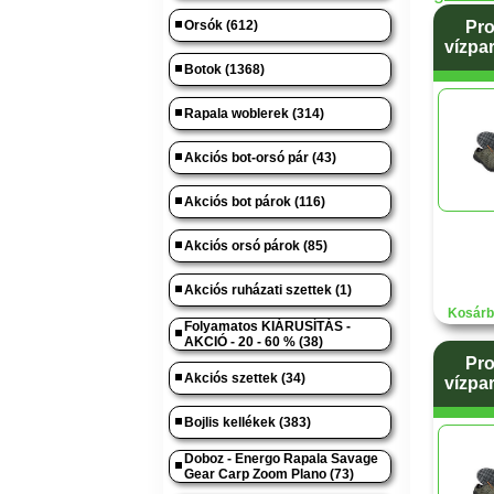
Orsók (612)
Pro
vízpar
Botok (1368)
Rapala woblerek (314)
Akciós bot-orsó pár (43)
Akciós bot párok (116)
Akciós orsó párok (85)
Akciós ruházati szettek (1)
Kosárb
Folyamatos KIÁRUSÍTÁS -
AKCIÓ - 20 - 60 % (38)
Pro
Akciós szettek (34)
vízpar
Bojlis kellékek (383)
Doboz - Energo Rapala Savage
Gear Carp Zoom Plano (73)