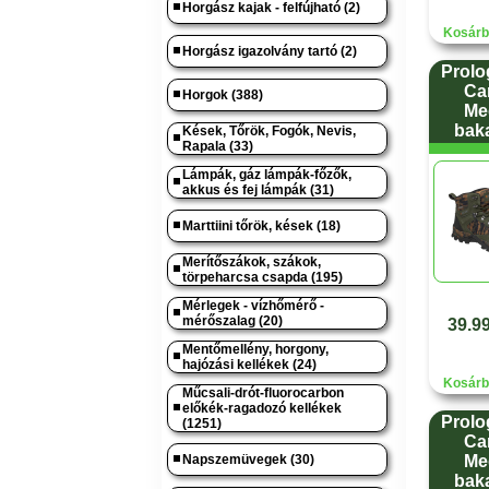
Horgász kajak - felfújható (2)
Kosárb
Horgász igazolvány tartó (2)
Prolo
Ca
Horgok (388)
Me
bak
Kések, Tőrök, Fogók, Nevis,
Rapala (33)
Lámpák, gáz lámpák-főzők,
akkus és fej lámpák (31)
Marttiini tőrök, kések (18)
Merítőszákok, szákok,
törpeharcsa csapda (195)
Mérlegek - vízhőmérő -
mérőszalag (20)
39.99
Mentőmellény, horgony,
hajózási kellékek (24)
Kosárb
Műcsali-drót-fluorocarbon
előkék-ragadozó kellékek
Prolo
(1251)
Ca
Napszemüvegek (30)
Me
bak