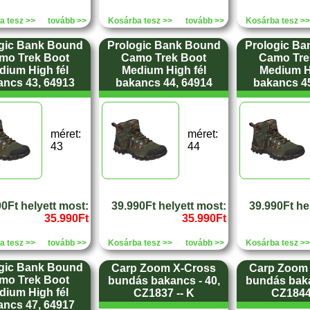
a tesz >>
tovább >>
Kosárba tesz >>
tovább >>
Kosárba tesz >>
gic Bank Bound
Prologic Bank Bound
Prologic B
mo Trek Boot
Camo Trek Boot
Camo Tre
dium High fél
Medium High fél
Medium Hi
ancs 43, 64913
bakancs 44, 64914
bakancs 45
méret:
méret:
43
44
0Ft helyett most:
39.990Ft helyett most:
39.990Ft he
35.990Ft
35.990Ft
a tesz >>
tovább >>
Kosárba tesz >>
tovább >>
Kosárba tesz >>
gic Bank Bound
Carp Zoom X-Cross
Carp Zoom
mo Trek Boot
bundás bakancs - 40,
bundás baka
dium High fél
CZ1837 -- K
CZ1844 
ancs 47, 64917