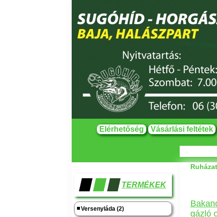
Elérhetőség
Vásárlási feltétek
Ruházat,
TERMÉKEK
Bakanc
Versenyláda (2)
gázló 