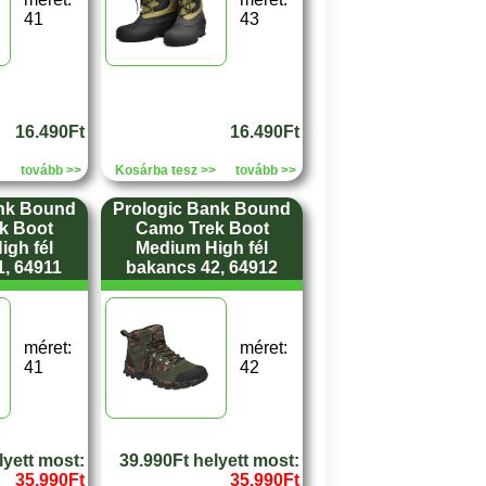
41
43
16.490Ft
16.490Ft
tovább >>
Kosárba tesz >>
tovább >>
ank Bound
Prologic Bank Bound
k Boot
Camo Trek Boot
gh fél
Medium High fél
, 64911
bakancs 42, 64912
méret:
méret:
41
42
lyett most:
39.990Ft helyett most:
35.990Ft
35.990Ft