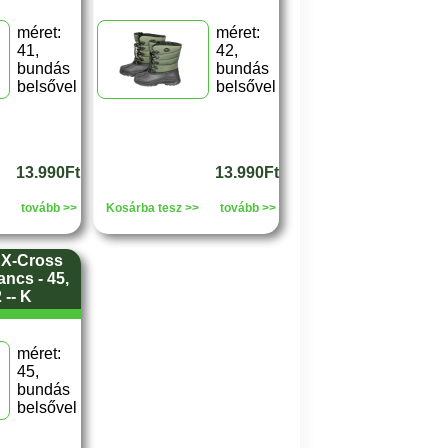
méret:
méret:
41,
42,
bundás
bundás
belsővel
belsővel
13.990Ft
13.990Ft
tovább >>
Kosárba tesz >>
tovább >>
 X-Cross
ncs - 45,
-- K
méret:
45,
bundás
belsővel