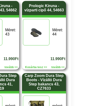
iruna -
Prologic Kiruna -
 43, 54662
vízparti cipő 44, 54663
Méret:
Méret:
43
44
11.990Ft
11.990Ft
tovább >>
Kosárba tesz >>
tovább >>
Dura Step
Carp Zoom Dura Step
álló Dura
Boots - Vízálló Dura
ncs 41,
Step bakancs 43,
19
CZ7633
méret:
méret: