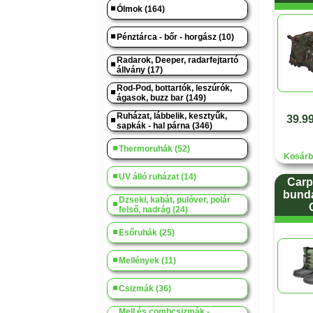
Ólmok (164)
Pénztárca - bőr - horgász (10)
Radarok, Deeper, radarfejtartó
állvány (17)
Rod-Pod, bottartók, leszúrók,
ágasok, buzz bar (149)
Ruházat, lábbelik, kesztyűk,
39.99
sapkák - hal párna (346)
Thermoruhák (52)
Kosárb
UV álló ruházat (14)
Carp
bundá
Dzseki, kabát, pulóver, polár
felső, nadrág (24)
Esőruhák (25)
Mellények (11)
Csizmák (36)
Mell és combcsizmák -