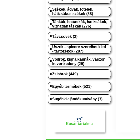
Székek, ágyak, fotelek,
hátizsákos székek (88)
Táskák, bottáskák, hátizsákok,
vízhatlan táskák (276)
Távcsövek (2)
Úszók - spiccre szerelhető led
- tartozékok (287)
Vödrök, kishalkannák, vászon
keverő edény (29)
Zsinórok (449)
Egyéb termékek (521)
Sugóhíd ajándékutalvány (3)
Kosár tartalma