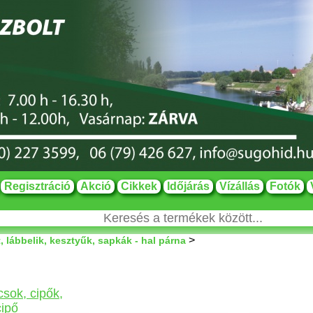
Regisztráció
Akció
Cikkek
Időjárás
Vízállás
Fotók
>
 lábbelik, kesztyűk, sapkák - hal párna
sok, cipők,
cipő