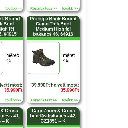
tovább >>
Kosárba tesz >>
tovább >>
ank Bound
Prologic Bank Bound
k Boot
Camo Trek Boot
gh fél
Medium High fél
, 64915
bakancs 46, 64916
méret:
méret:
45
46
lyett most:
39.990Ft helyett most:
35.990Ft
35.990Ft
tovább >>
Kosárba tesz >>
tovább >>
 X-Cross
Carp Zoom X-Cross
ncs - 41,
bundás bakancs - 42,
-- K
CZ1851 -- K