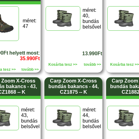
méret:
40,
méret:
bundás
47
belsővel
0Ft helyett most:
13.990Ft
35.990Ft
Kosárba tesz >>
tovább >>
Kosárba tesz >>
a tesz >>
tovább >>
 Zoom X-Cross
Carp Zoom X-Cross
Carp Zoom
s bakancs - 43,
bundás bakancs - 44,
bundás baka
CZ1868 -- K
CZ1875 -- K
CZ1882 
méret:
méret:
43,
44,
bundás
bundás
belsővel
belsővel