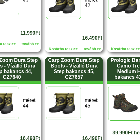
45
42
11.990Ft
16.490Ft
a tesz >>
tovább >>
Kosárba tesz >>
tovább >>
Kosárba tesz >>
Zoom Dura Step
Carp Zoom Dura Step
Prologic B
s - Vízálló Dura
Boots - Vízálló Dura
Camo Tre
p bakancs 44,
Step bakancs 45,
Medium Hi
CZ7640
CZ7657
bakancs 41
méret:
méret:
44
45
39.990Ft he
16.490Ft
16.490Ft