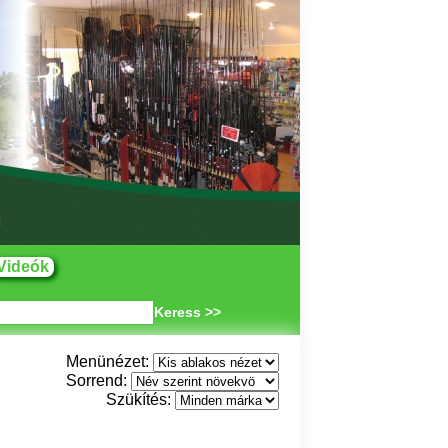
Videók
Keress >>
Menünézet:
Sorrend:
Szükítés: