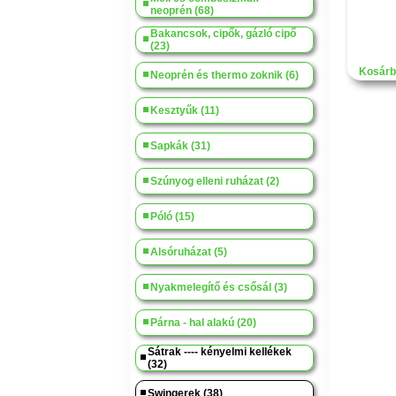
neoprén (68)
Bakancsok, cipők, gázló cipő
(23)
Kosárb
Neoprén és thermo zoknik (6)
Kesztyűk (11)
Sapkák (31)
Szúnyog elleni ruházat (2)
Póló (15)
Alsóruházat (5)
Nyakmelegítő és csősál (3)
Párna - hal alakú (20)
Sátrak ---- kényelmi kellékek
(32)
Swingerek (38)