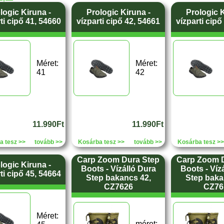
logic Kiruna -
Prologic Kiruna -
Prologic K
ti cipő 41, 54660
vízparti cipő 42, 54661
vízparti cipő
Méret:
Méret:
41
42
11.990Ft
11.990Ft
a tesz >>
tovább >>
Kosárba tesz >>
tovább >>
Kosárba tesz >>
Carp Zoom Dura Step
Carp Zoom 
logic Kiruna -
Boots - Vízálló Dura
Boots - Víz
ti cipő 45, 54664
Step bakancs 42,
Step baka
CZ7626
CZ76
Méret:
méret: