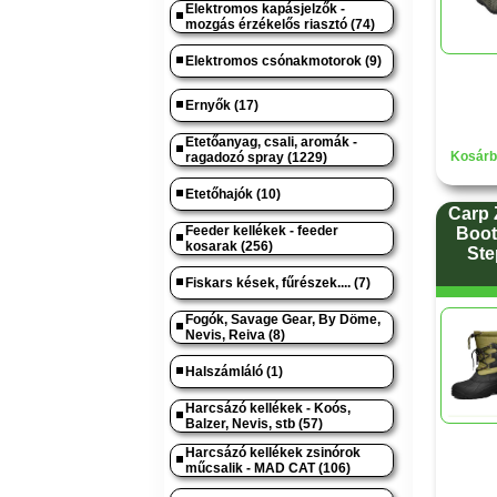
Elektromos kapásjelzők -
mozgás érzékelős riasztó (74)
Elektromos csónakmotorok (9)
Ernyők (17)
Etetőanyag, csali, aromák -
Kosárb
ragadozó spray (1229)
Etetőhajók (10)
Carp 
Feeder kellékek - feeder
Boot
kosarak (256)
Ste
Fiskars kések, fűrészek.... (7)
Fogók, Savage Gear, By Döme,
Nevis, Reiva (8)
Halszámláló (1)
Harcsázó kellékek - Koós,
Balzer, Nevis, stb (57)
Harcsázó kellékek zsinórok
műcsalik - MAD CAT (106)