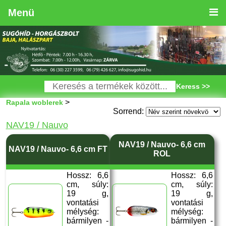
Menü
Keress >>
>
Rapala woblerek
Sorrend:
NAV19 / Nauvo
NAV19 / Nauvo- 6,6 cm
NAV19 / Nauvo- 6,6 cm FT
ROL
Hossz: 6,6
Hossz: 6,6
cm, súly:
cm, súly:
19 g,
19 g,
vontatási
vontatási
mélység:
mélység:
bármilyen -
bármilyen -