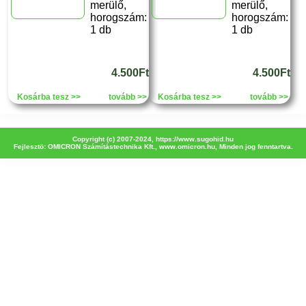
merülő,
merülő,
horogszám:
horogszám:
1 db
1 db
4.500Ft
4.500Ft
Kosárba tesz >>
tovább >>
Kosárba tesz >>
tovább >>
Copyright (c) 2007-2024,
https://www.sugohid.hu
Fejlesztö: OMICRON Számítástechnika Kft.,
www.omicron.hu
, Minden jog fenntartva.