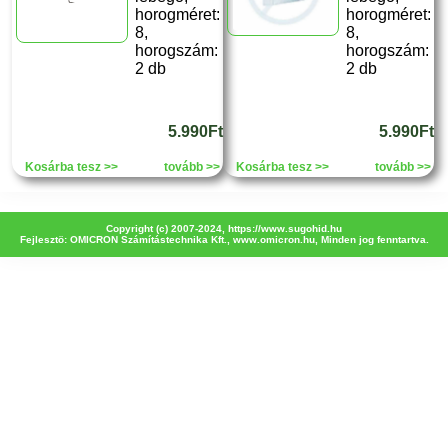
horogméret:
horogméret:
8,
8,
horogszám:
horogszám:
2 db
2 db
5.990Ft
5.990Ft
Kosárba tesz >>
tovább >>
Kosárba tesz >>
tovább >>
Copyright (c) 2007-2024,
https://www.sugohid.hu
Fejlesztö: OMICRON Számítástechnika Kft.,
www.omicron.hu
, Minden jog fenntartva.