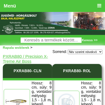
Menü
Keress >>
>
Rapala woblerek
Sorrend:
PXRAB80 / Precision X-
Treme Air Boss
PXRAB80- CLN
PXRAB80- ROL
Hossz: 8
Hossz: 8
cm, súly: 9
cm, súly: 9
g, vontatási
g, vontatási
mélység:
mélység:
1,5 - 1,8 m,
1,5 - 1,8 m,
lebegő,
lebegő,