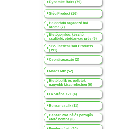
Dynamite Baits (79)
Stég Product (16)
Haldorádó ragadozó hal
aroma (7)
Etetőgombóc készítő,
csaliőrlő, etetőanyag prés (9)
SBS Tactical Bait Products
(391)
Csontiragasztó (2)
Maros Mix (52)
Etető bojlik és pelletek
nagyobb kiszerelésben (6)
La Siréne X21 (4)
Benzar csalik (11)
Benzar PVA hálós pezsgős
etető bomba (8)
Feedermánia (20)