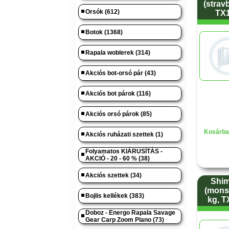
(stravb
Orsók (612)
TX
Botok (1368)
Rapala woblerek (314)
Akciós bot-orsó pár (43)
Akciós bot párok (116)
Akciós orsó párok (85)
Kosárba
Akciós ruházati szettek (1)
Folyamatos KIÁRUSÍTÁS -
AKCIÓ - 20 - 60 % (38)
Akciós szettek (34)
Shi
(monst
Bojlis kellékek (383)
kg, 
Doboz - Energo Rapala Savage
Gear Carp Zoom Plano (73)