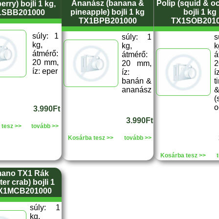
Ananász (banana &
Polip (squid & o
erry) bojli 1 kg,
pineapple) bojli 1 kg
bojli 1 kg
1SBB201000
TX1BPB201000
TX1SOB201
súly: 1
súly: 1
s
kg,
kg,
k
átmérő:
átmérő:
á
20 mm,
20 mm,
íz: eper
íz:
í
banán &
t
ananász
&
(
o
3.990Ft
3.990Ft
 tesz >>
tovább >>
Kosárba tesz >>
tovább >>
Kosárba tesz >>
mano TX1 Rák
er crab) bojli 1
TX1MCB201000
súly: 1
kg,