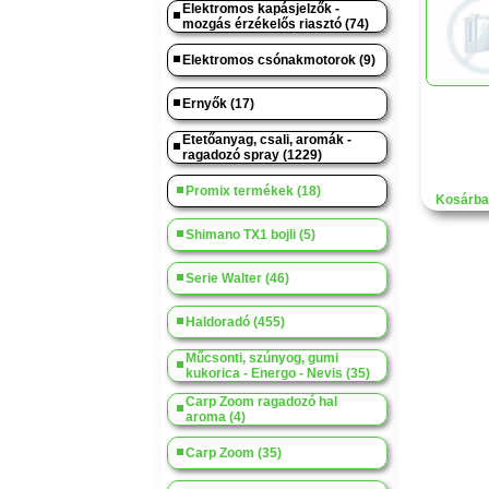
Elektromos kapásjelzők -
mozgás érzékelős riasztó (74)
Elektromos csónakmotorok (9)
Ernyők (17)
Etetőanyag, csali, aromák -
ragadozó spray (1229)
Promix termékek (18)
Kosárba
Shimano TX1 bojli (5)
Serie Walter (46)
Haldoradó (455)
Műcsonti, szúnyog, gumi
kukorica - Energo - Nevis (35)
Carp Zoom ragadozó hal
aroma (4)
Carp Zoom (35)