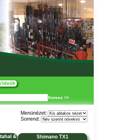
Videók
Keress >>
Menünézet:
Sorrend:
tahal &
Shimano TX1