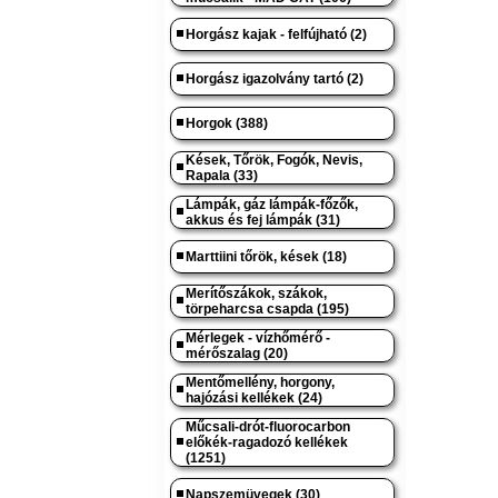
Horgász kajak - felfújható (2)
Horgász igazolvány tartó (2)
Horgok (388)
Kések, Tőrök, Fogók, Nevis,
Rapala (33)
Lámpák, gáz lámpák-főzők,
akkus és fej lámpák (31)
Marttiini tőrök, kések (18)
Merítőszákok, szákok,
törpeharcsa csapda (195)
Mérlegek - vízhőmérő -
mérőszalag (20)
Mentőmellény, horgony,
hajózási kellékek (24)
Műcsali-drót-fluorocarbon
előkék-ragadozó kellékek
(1251)
Napszemüvegek (30)