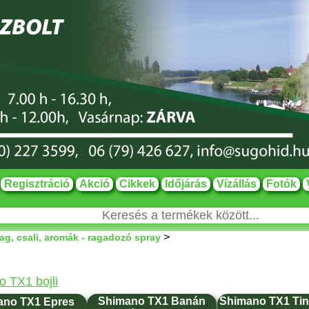
Regisztráció
Akció
Cikkek
Időjárás
Vízállás
Fotók
>
ag, csali, aromák - ragadozó spray
 TX1 bojli
Shimano TX1 Banán
Shimano TX1 Tin
ano TX1 Epres