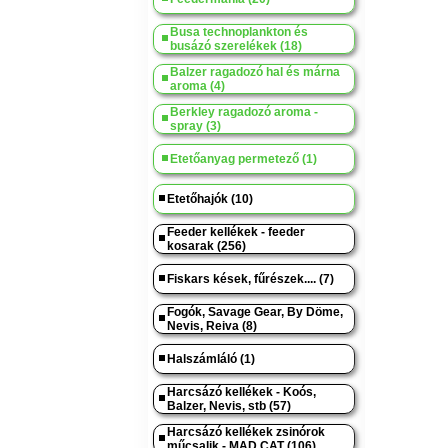
Busa technoplankton és
busázó szerelékek (18)
Balzer ragadozó hal és márna
aroma (4)
Berkley ragadozó aroma -
spray (3)
Etetőanyag permetező (1)
Etetőhajók (10)
Feeder kellékek - feeder
kosarak (256)
Fiskars kések, fűrészek.... (7)
Fogók, Savage Gear, By Döme,
Nevis, Reiva (8)
Halszámláló (1)
Harcsázó kellékek - Koós,
Balzer, Nevis, stb (57)
Harcsázó kellékek zsinórok
műcsalik - MAD CAT (106)