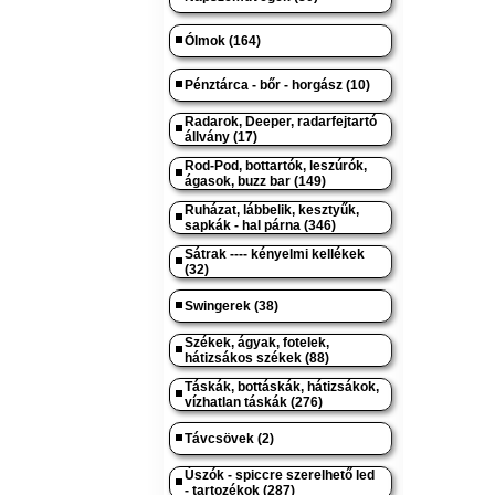
Ólmok (164)
Pénztárca - bőr - horgász (10)
Radarok, Deeper, radarfejtartó
állvány (17)
Rod-Pod, bottartók, leszúrók,
ágasok, buzz bar (149)
Ruházat, lábbelik, kesztyűk,
sapkák - hal párna (346)
Sátrak ---- kényelmi kellékek
(32)
Swingerek (38)
Székek, ágyak, fotelek,
hátizsákos székek (88)
Táskák, bottáskák, hátizsákok,
vízhatlan táskák (276)
Távcsövek (2)
Úszók - spiccre szerelhető led
- tartozékok (287)