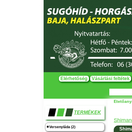
Elérhetőség
Vásárlási feltétek
Etetőany
TERMÉKEK
Shimano
Versenyláda (2)
Shim