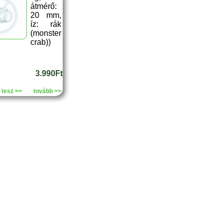
átmérő:
20 mm,
íz: rák
(monster
crab))
3.990Ft
 tesz >>
tovább >>