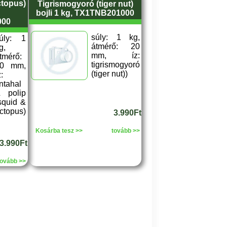
ctopus)
Tigrismogyoró (tiger nut)
bojli 1 kg, TX1TNB201000
000
súly: 1 kg,
úly: 1
átmérő: 20
g,
mm, íz:
tmérő:
tigrismogyoró
20 mm,
(tiger nut))
z:
intahal
 polip
squid &
ctopus)
3.990Ft
Kosárba tesz >>
tovább >>
3.990Ft
tovább >>