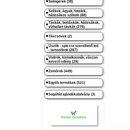
Swingerek (38)
Székek, ágyak, fotelek,
hátizsákos székek (88)
Táskák, bottáskák, hátizsákok,
vízhatlan táskák (276)
Távcsövek (2)
Úszók - spiccre szerelhető led
- tartozékok (287)
Vödrök, kishalkannák, vászon
keverő edény (29)
Zsinórok (449)
Egyéb termékek (521)
Sugóhíd ajándékutalvány (3)
Kosár tartalma