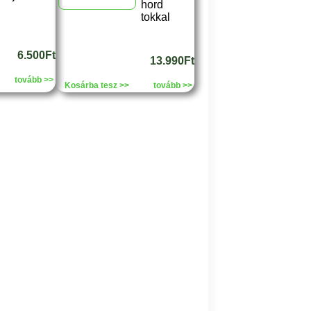
hord
tokkal
6.500Ft
13.990Ft
tovább >>
Kosárba tesz >>
tovább >>