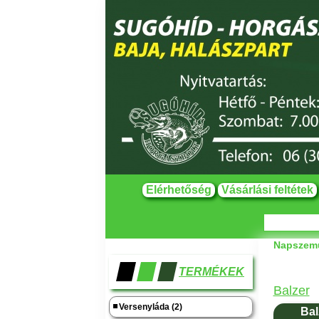
Elérhetőség
Vásárlási feltétek
Napszem
TERMÉKEK
Balzer
Versenyláda (2)
Bal