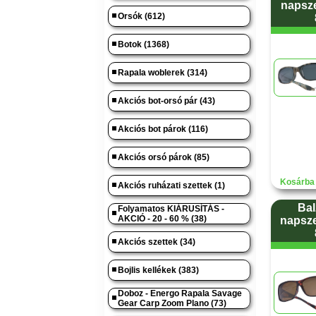
napsze
Orsók (612)
Botok (1368)
Rapala woblerek (314)
Akciós bot-orsó pár (43)
Akciós bot párok (116)
Akciós orsó párok (85)
Kosárba 
Akciós ruházati szettek (1)
Bal
Folyamatos KIÁRUSÍTÁS -
AKCIÓ - 20 - 60 % (38)
napsze
Akciós szettek (34)
Bojlis kellékek (383)
Doboz - Energo Rapala Savage
Gear Carp Zoom Plano (73)