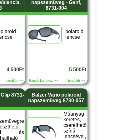
Valencia,
napszemüveg - Genf,
3
8731-004
olaroid
polaroid
lencse
lencse
4.500Ft
5.500Ft
tovább >>
Kosárba tesz >>
tovább >>
Clip 8731-
Balzer Vario polaroid
napszemüveg 8730-057
Műanyag
keretes,
zemüvegre
cserélhető
leszthető,
színű
fel és
lencsével,
ehajtható