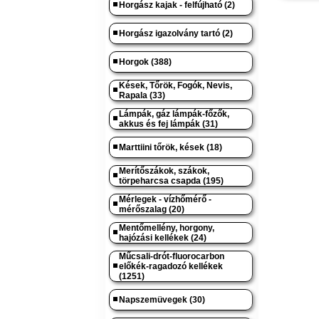
Horgász kajak - felfújható (2)
Horgász igazolvány tartó (2)
Horgok (388)
Kések, Tőrök, Fogók, Nevis,
Rapala (33)
Lámpák, gáz lámpák-főzők,
akkus és fej lámpák (31)
Marttiini tőrök, kések (18)
Merítőszákok, szákok,
törpeharcsa csapda (195)
Mérlegek - vízhőmérő -
mérőszalag (20)
Mentőmellény, horgony,
hajózási kellékek (24)
Műcsali-drót-fluorocarbon
előkék-ragadozó kellékek
(1251)
Napszemüvegek (30)