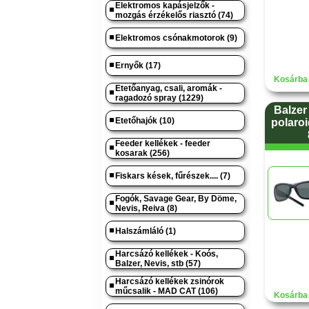
Elektromos kapásjelzők -
mozgás érzékelős riasztó (74)
Elektromos csónakmotorok (9)
Ernyők (17)
Kosárba 
Etetőanyag, csali, aromák -
ragadozó spray (1229)
Balzer
Etetőhajók (10)
polaro
Feeder kellékek - feeder
kosarak (256)
Fiskars kések, fűrészek.... (7)
Fogók, Savage Gear, By Döme,
Nevis, Reiva (8)
Halszámláló (1)
Harcsázó kellékek - Koós,
Balzer, Nevis, stb (57)
Harcsázó kellékek zsinórok
műcsalik - MAD CAT (106)
Kosárba 