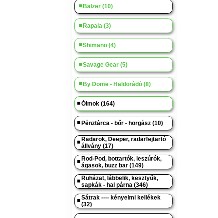
Balzer (10)
Rapala (3)
Shimano (4)
Savage Gear (5)
By Döme - Haldorádó (8)
Ólmok (164)
Pénztárca - bőr - horgász (10)
Radarok, Deeper, radarfejtartó
állvány (17)
Rod-Pod, bottartók, leszúrók,
ágasok, buzz bar (149)
Ruházat, lábbelik, kesztyűk,
sapkák - hal párna (346)
Sátrak ---- kényelmi kellékek
(32)