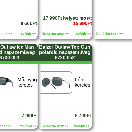
17.990Ft helyett most:
8.600Ft
15.990Ft
tesz >>
tovább >>
Kosárba tesz >>
tovább >>
Kosárba tesz >>
 Outlaw Ice Man
Balzer Outlaw Top Gun
id napszemüveg
polaroid napszemüveg
8730-051
8730-052
Műanyag
Fém
keretes
keretes
7.990Ft
8.700Ft
tesz >>
tovább >>
Kosárba tesz >>
tovább >>