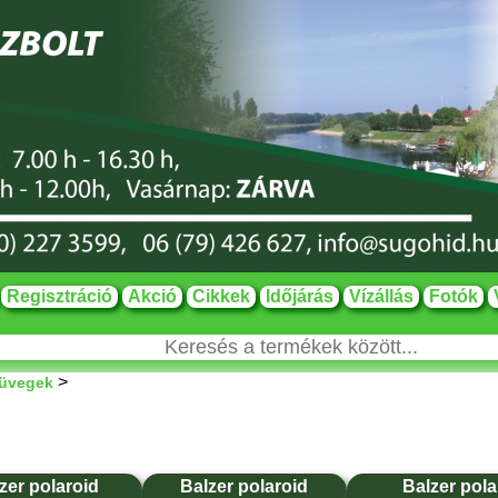
Regisztráció
Akció
Cikkek
Időjárás
Vízállás
Fotók
>
üvegek
zer polaroid
Balzer polaroid
Balzer pola