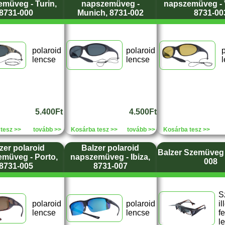
müveg - Turin,
napszemüveg -
napszemüveg - 
8731-000
Munich, 8731-002
8731-00
polaroid
polaroid
p
lencse
lencse
5.400Ft
4.500Ft
tesz >>
tovább >>
Kosárba tesz >>
tovább >>
Kosárba tesz >>
zer polaroid
Balzer polaroid
Balzer Szemüveg 
müveg - Porto,
napszemüveg - Ibiza,
008
8731-005
8731-007
S
polaroid
polaroid
il
lencse
lencse
l