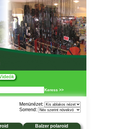
Videók
Keress >>
Menünézet:
Sorrend:
roid
Balzer polaroid