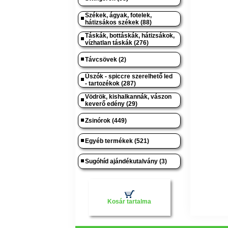
Székek, ágyak, fotelek,
hátizsákos székek (88)
Táskák, bottáskák, hátizsákok,
vízhatlan táskák (276)
Távcsövek (2)
Úszók - spiccre szerelhető led
- tartozékok (287)
Vödrök, kishalkannák, vászon
keverő edény (29)
Zsinórok (449)
Egyéb termékek (521)
Sugóhíd ajándékutalvány (3)
Kosár tartalma