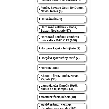
Fogók, Savage Gear, By Döme,
Nevis, Reiva (8)
Halszámláló (1)
Harcsázó kellékek - Koós,
Balzer, Nevis, stb (57)
Harcsázó kellékek zsinórok
műcsalik - MAD CAT (106)
Horgász kajak - felfújható (2)
Horgász igazolvány tartó (2)
Horgok (388)
Kések, Tőrök, Fogók, Nevis,
Rapala (33)
Lámpák, gáz lámpák-főzők,
akkus és fej lámpák (31)
Marttiini tőrök, kések (18)
Merítőszákok, szákok,
törpeharcsa csapda (195)