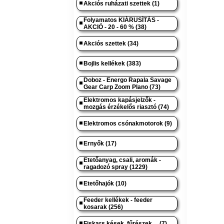
Akciós ruházati szettek (1)
Folyamatos KIÁRUSÍTÁS -
AKCIÓ - 20 - 60 % (38)
Akciós szettek (34)
Bojlis kellékek (383)
Doboz - Energo Rapala Savage
Gear Carp Zoom Plano (73)
Elektromos kapásjelzők -
mozgás érzékelős riasztó (74)
Elektromos csónakmotorok (9)
Ernyők (17)
Etetőanyag, csali, aromák -
ragadozó spray (1229)
Etetőhajók (10)
Feeder kellékek - feeder
kosarak (256)
Fiskars kések, fűrészek.... (7)