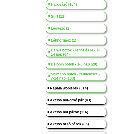
Harcsázó (104)
Surf (12)
Legyező (2)
Lékhorgász (1)
Daiwa botok - rendelésre - 7-
14 nap (64)
Delphin botok - 3-5 nap (29)
Shimano botok - rendelésre -
7-14 nap (133)
Rapala woblerek (314)
Akciós bot-orsó pár (43)
Akciós bot párok (116)
Akciós orsó párok (85)