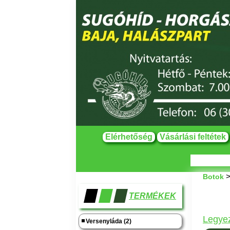
Elérhetőség
Vásárlási feltétek
Botok
TERMÉKEK
Legye
Versenyláda (2)