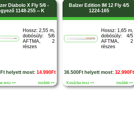
zer Diabolo X Fly 5/6 -
Balzer Edition IM 12 Fly 4/5
egyező 1148-255 -- K
1224-165
Hossz: 2,55 m,
Hossz: 1,65 m,
dobósúly: 5/6
dobósúly: 4/5
AFTMA, 2
AFTMA, 2
részes
részes
Ft helyett most:
14.990Ft
36.500Ft helyett most:
32.990Ft
a tesz >>
tovább >>
Kosárba tesz >>
tovább >>