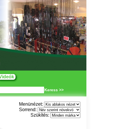
Videók
Keress >>
Menünézet:
Sorrend:
Szükítés: