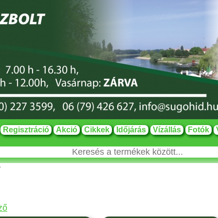
Regisztráció
Akció
Cikkek
Időjárás
Vízállás
Fotók
>
ző