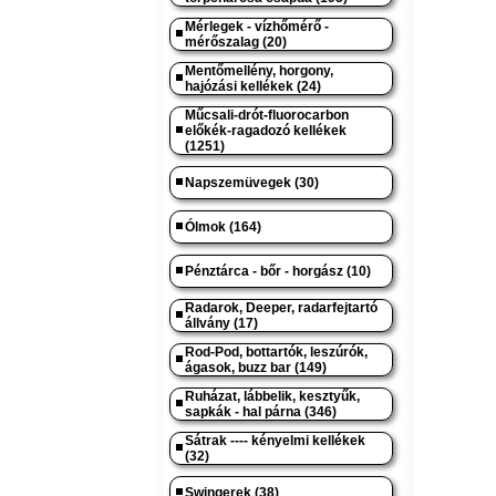
Mérlegek - vízhőmérő -
mérőszalag (20)
Mentőmellény, horgony,
hajózási kellékek (24)
Műcsali-drót-fluorocarbon
előkék-ragadozó kellékek
(1251)
Napszemüvegek (30)
Ólmok (164)
Pénztárca - bőr - horgász (10)
Radarok, Deeper, radarfejtartó
állvány (17)
Rod-Pod, bottartók, leszúrók,
ágasok, buzz bar (149)
Ruházat, lábbelik, kesztyűk,
sapkák - hal párna (346)
Sátrak ---- kényelmi kellékek
(32)
Swingerek (38)