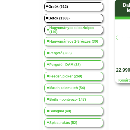
Bal
Orsók (612)
l
Botok (1368)
Hagyományos teleszkópos
(110)
Hagyományos 2-3részes (30)
Pergető (283)
Pergető - DAM (38)
22.990
Feeder, picker (269)
Kosárb
Match, telematch (54)
Bojlis - pontyozó (147)
Bolognai (40)
Spicc, rakós (52)