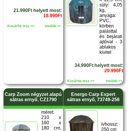
súly: 4,05
kg,
21.990Ft helyett most:
anyaga:
18.990Ft
PVC,
körben
Kosárba tesz >>
tovább >>
palásttal
és bejárati
ajtóval - 3
ablakos
kivitel
34.990Ft helyett most:
29.990Ft
Kosárba tesz >>
tovább >>
Carp Zoom négyzet alapú
Energo Carp Expert
sátras ernyő, CZ1790
sátras ernyő, 73749-256
méret:
210 x
160 x
ívhossz:
180 cm,
250 cm