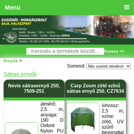
Menü
Keress >>
>
Ernyők
Sorrend:
Sátras ernyők
Nevis sátrasernyő 250,
Carp Zoom zöld színű
7509-251
sátras ernyő 250, CZ7634
átmérő:
ívhossz:
2,5 m,
2,5 m,
anyaga: :
színe:
190 D
zöld, UV
Oxford
szűrő
Nylon PU
bevonattal