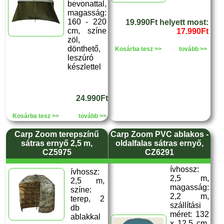
bevonattal,
magasság:
160 - 220
19.990Ft helyett most:
cm, színe
17.990Ft
zöl,
dönthető,
Kosárba tesz >>
tovább >>
leszúró
készlettel
24.990Ft
Kosárba tesz >>
tovább >>
Carp Zoom terepszínű
Carp Zoom PVC ablakos -
sátras ernyő 2,5 m,
oldalfalas sátras ernyő,
CZ5975
CZ6291
ívhossz:
ívhossz:
2,5 m,
2,5 m,
magasság:
színe:
2,2 m,
terep, 2
szállítási
db
méret: 132
ablakkal
x 12,5 cm,