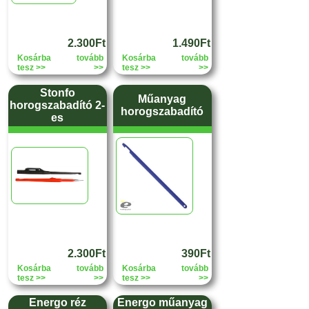
2.300Ft
1.490Ft
Kosárba
tovább
Kosárba
tovább
tesz >>
>>
tesz >>
>>
Stonfo
Műanyag
horogszabadító 2-
horogszabadító
es
2.300Ft
390Ft
Kosárba
tovább
Kosárba
tovább
tesz >>
>>
tesz >>
>>
Energo réz
Energo műanyag