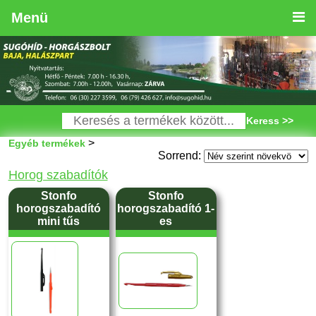
Menü
Keress >>
>
Egyéb termékek
Sorrend:
Horog szabadítók
Stonfo
Stonfo
horogszabadító
horogszabadító 1-
mini tűs
es