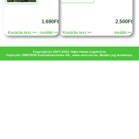
1.690Ft
2.500Ft
Kosárba tesz >>
tovább >>
Kosárba tesz >>
tovább >>
Copyright (c) 2007-2024,
https://www.sugohid.hu
Fejlesztö: OMICRON Számítástechnika Kft.,
www.omicron.hu
, Minden jog fenntartva.