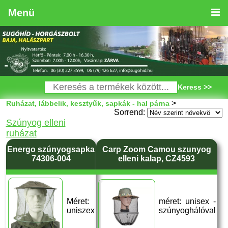
Menü
Keress >>
>
Ruházat, lábbelik, kesztyűk, sapkák - hal párna
Sorrend:
Szúnyog elleni
ruházat
Energo szúnyogsapka
Carp Zoom Camou szunyog
74306-004
elleni kalap, CZ4593
Méret:
méret: unisex -
uniszex
szúnyoghálóval