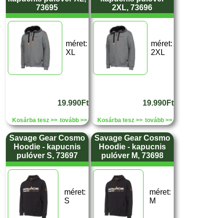
73695
2XL, 73696
méret:
méret:
XL
2XL
19.990Ft
19.990Ft
Kosárba tesz >>
tovább >>
Kosárba tesz >>
tovább >>
Savage Gear Cosmo
Savage Gear Cosmo
Hoodie - kapucnis
Hoodie - kapucnis
pulóver S, 73697
pulóver M, 73698
méret:
méret:
S
M