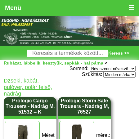
Menü
Keress >>
>
Ruházat, lábbelik, kesztyűk, sapkák - hal párna
Sorrend:
Szükítés:
Dzseki, kabát,
pulóver, polár felső,
nadrág
Prologic Cargo
Prologic Storm Safe
Trousers - Nadrág M,
Trousers - Nadrág M,
51532 -- K
76527
Méret:
méret: