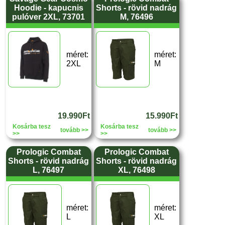
Hoodie - kapucnis
Shorts - rövid nadrág
pulóver 2XL, 73701
M, 76496
méret:
méret:
2XL
M
19.990Ft
15.990Ft
Kosárba tesz
Kosárba tesz
tovább >>
tovább >>
>>
>>
Prologic Combat
Prologic Combat
Shorts - rövid nadrág
Shorts - rövid nadrág
L, 76497
XL, 76498
méret:
méret:
L
XL