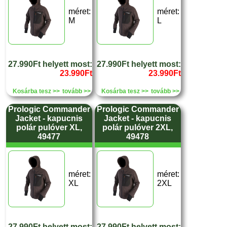
méret:
méret:
M
L
27.990Ft helyett most:
27.990Ft helyett most:
23.990Ft
23.990Ft
Kosárba tesz >>
tovább >>
Kosárba tesz >>
tovább >>
Prologic Commander
Prologic Commander
Jacket - kapucnis
Jacket - kapucnis
polár pulóver XL,
polár pulóver 2XL,
49477
49478
méret:
méret:
XL
2XL
27.990Ft helyett most:
27.990Ft helyett most: