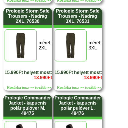
Kosárba tesz >>
tovább >>
Kosárba tesz >>
tovább >>
Prologic Storm Safe
Prologic Storm Safe
Trousers - Nadrág
Trousers - Nadrág
2XL, 76530
3XL, 76531
méret:
méret:
2XL
3XL
15.990Ft helyett most:
15.990Ft helyett most:
13.990Ft
13.990Ft
Kosárba tesz >>
tovább >>
Kosárba tesz >>
tovább >>
Prologic Commander
Prologic Commander
Jacket - kapucnis
Jacket - kapucnis
polár pulóver M,
polár pulóver L,
49475
49476