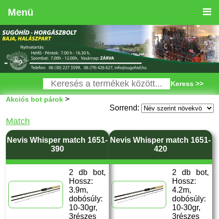
Menü
Keress >>
>
Akciós bot párok
Sorrend:
Match
Nevis Whisper match 1651-
Nevis Whisper match 1651-
390
420
2 db bot,
2 db bot,
Hossz:
Hossz:
3.9m,
4.2m,
dobósúly:
dobósúly:
10-30gr,
10-30gr,
3részes
3részes