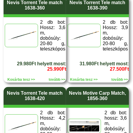
Nevis Torrent Tele match
Nevis Torrent Tele match
1638-360
1638-390
2 db bot:
2 db bot:
Hossz: 3,6
Hossz: 3,9
m,
m,
dobósúly:
dobósúly:
20-80 g,
20-80 g,
teleszkópos
teleszkópos
29.980Ft helyett most:
31.980Ft helyett most:
25.990Ft
27.500Ft
Kosárba tesz >>
tovább >>
Kosárba tesz >>
tovább >>
Nevis Torrent Tele match
Nevis Motive Carp Match,
1638-420
1856-360
2 db bot:
2 db bot:
Hossz: 4,2
hossz: 3,6
m,
m,
dobósúly:
dobósúly: