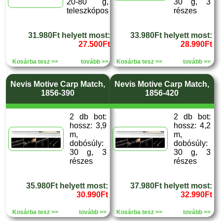
20-80 g,
30 g, 3
teleszkópos
részes
31.980Ft helyett most:
33.980Ft helyett most:
27.500Ft
28.990Ft
Kosárba tesz >>
tovább >>
Kosárba tesz >>
tovább >>
Nevis Motive Carp Match,
Nevis Motive Carp Match,
1856-390
1856-420
2 db bot:
2 db bot:
hossz: 3,9
hossz: 4,2
m,
m,
dobósúly:
dobósúly:
30 g, 3
30 g, 3
részes
részes
35.980Ft helyett most:
37.980Ft helyett most:
30.990Ft
32.990Ft
Kosárba tesz >>
tovább >>
Kosárba tesz >>
tovább >>