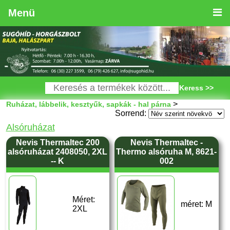
Menü
Keress >>
>
Ruházat, lábbelik, kesztyűk, sapkák - hal párna
Sorrend:
Alsóruházat
Nevis Thermaltec 200
Nevis Thermaltec -
alsóruházat 2408050, 2XL
Thermo alsóruha M, 8621-
-- K
002
Méret:
méret: M
2XL