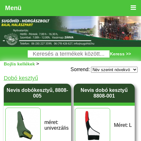
Menü
Keress >>
>
Bojlis kellékek
Sorrend:
Dobó kesztyű
Nevis dobókesztyű, 8808-
Nevis dobó kesztyű
005
8808-001
méret:
Méret: L
univerzális