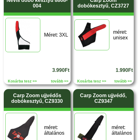
Nevis dobó kesztyű 8808-
Carp Zoom
004
dobókesztyű, CZ3727
méret:
Méret: 3XL
unisex
3.990Ft
1.990Ft
Kosárba tesz >>
tovább >>
Kosárba tesz >>
tovább >>
Carp Zoom ujjvédős
Carp Zoom ujjvédő,
dobókesztyű, CZ9330
CZ9347
méret:
méret:
általános
általános