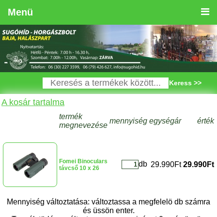
Menü
Keress >>
A kosár tartalma
termék
mennyiség
egységár
érték
megnevezése
Fomei Binoculars
db
29.990Ft
29.990Ft
távcső 10 x 26
Mennyiség változtatása: változtassa a megfelelö db számra
és üssön enter.