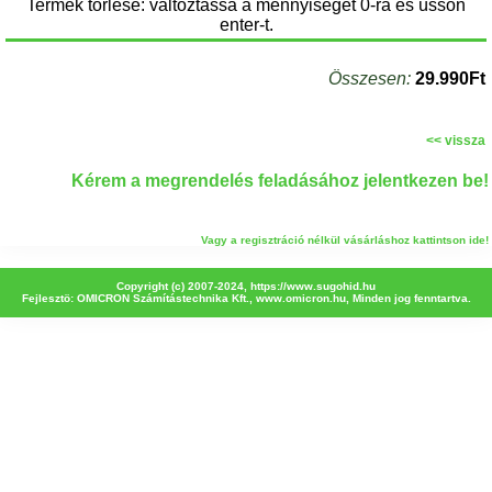
Termék törlése: változtassa a mennyiséget 0-ra és üssön
enter-t.
Összesen:
29.990Ft
<< vissza
Kérem a megrendelés feladásához jelentkezen be!
Vagy a regisztráció nélkül vásárláshoz kattintson ide!
Copyright (c) 2007-2024,
https://www.sugohid.hu
Fejlesztö: OMICRON Számítástechnika Kft.,
www.omicron.hu
, Minden jog fenntartva.