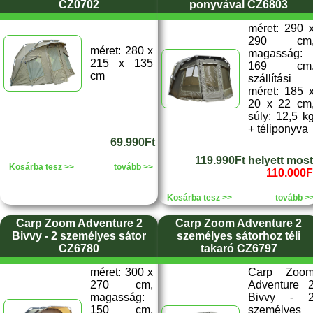
CZ0702
ponyvával CZ6803
méret: 290 
290 cm
méret: 280 x
magasság:
215 x 135
169 cm
cm
szállítási
méret: 185 
20 x 22 cm
súly: 12,5 k
+ téliponyva
69.990Ft
119.990Ft helyett most
Kosárba tesz >>
tovább >>
110.000F
Kosárba tesz >>
tovább >
Carp Zoom Adventure 2
Carp Zoom Adventure 2
Bivvy - 2 személyes sátor
személyes sátorhoz téli
CZ6780
takaró CZ6797
méret: 300 x
Carp Zoo
270 cm,
Adventure 
magasság:
Bivvy - 
150 cm,
személyes