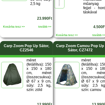
2,5 kg
műanyag
fejjel - hor
táskával
23.990Ft
4.500F
Kosárba tesz >>
tovább >>
Kosárba tesz >>
tovább >
Carp Zoom Pop Up Sátor,
Carp Zoom Camou Pop Up
CZ2546
Sátor, CZ7472
méret
méret
(felállítva): 150
(felállítva): 15
x 150 x 180
x 150 x 18
cm, méret
cm, mére
(összecsukva):
(összecsukva)
Ø 67 x 9 cm,
Ø 67 x 9 cm
súly: 2,5 kg,
súly: 2,5 kg
szín: zöld
szín: camou
12.990Ft
13.990F