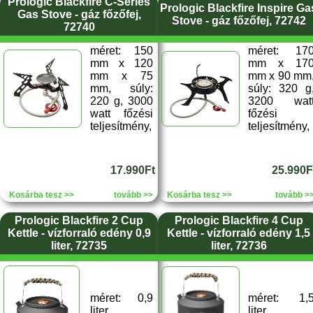
Prologic Blackfire C-Series
Prologic Blackfire Inspire Ga
Gas Stove - gáz főzőfej,
Stove - gáz főzőfej, 72742
72740
méret: 150
méret: 17
mm x 120
mm x 17
mm x 75
mm x 90 mm
mm, súly:
súly: 320 g
220 g, 3000
3200 wat
watt főzési
főzési
teljesítmény,
teljesítmény,
17.990Ft
25.990F
Kosárba tesz >>
tovább >>
Kosárba tesz >>
tovább >
Prologic Blackfire 2 Cup
Prologic Blackfire 4 Cup
Kettle - vízforraló edény 0,9
Kettle - vízforraló edény 1,5
liter, 72735
liter, 72736
méret: 0,9
méret: 1,
liter
liter