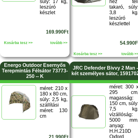
súly: 17 kg,
hez tél
leszúró
takaró, súly
készlet
3,8 kg
leszúró
készlettel
169.990Ft
54.990F
Kosárba tesz >>
tovább >>
Kosárba tesz >>
tovább >
Energo Outdoor Esernyős
JRC Defender Bivvy 2 Man -
Terepmintás Félsátor 73773-
két személyes sátor, 159170
250 -- K
méret: 300 
méret: 210 x
295 cm
180 x 80 cm,
magasság:
súly: 2,5 kg,
150 cm, súly
szállítási
7,5 kg
méret: 130
vízállóság:
cm
5000 mm
anyag:
H.H.210D
Oxford
21.990Ft