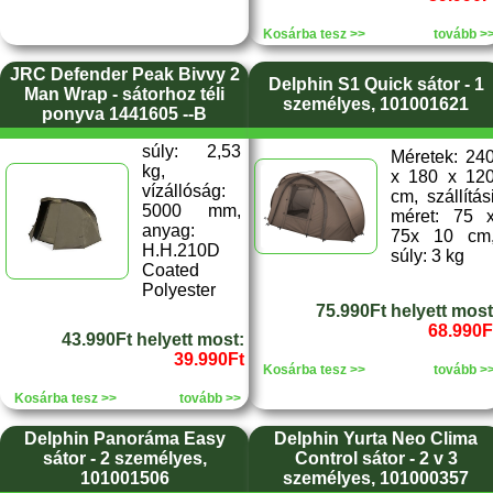
Kosárba tesz >>
tovább >
JRC Defender Peak Bivvy 2
Delphin S1 Quick sátor - 1
Man Wrap - sátorhoz téli
személyes, 101001621
ponyva 1441605 --B
súly: 2,53
Méretek: 24
kg,
x 180 x 12
vízállóság:
cm, szállítás
5000 mm,
méret: 75 
anyag:
75x 10 cm
H.H.210D
súly: 3 kg
Coated
Polyester
75.990Ft helyett most
68.990F
43.990Ft helyett most:
39.990Ft
Kosárba tesz >>
tovább >
Kosárba tesz >>
tovább >>
Delphin Panoráma Easy
Delphin Yurta Neo Clima
sátor - 2 személyes,
Control sátor - 2 v 3
101001506
személyes, 101000357