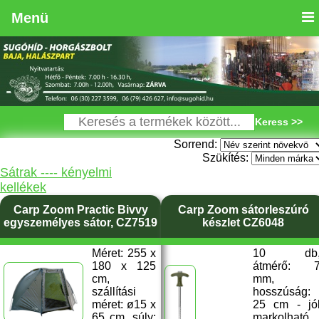
Menü
Keress >>
Sorrend:
Szükítés:
Sátrak ---- kényelmi
kellékek
Carp Zoom Practic Bivvy
Carp Zoom sátorleszúró
egyszemélyes sátor, CZ7519
készlet CZ6048
Méret: 255 x
10 db
180 x 125
átmérő: 
cm,
mm,
szállítási
hosszúság:
méret: ø15 x
25 cm - jó
65 cm, súly:
markolható