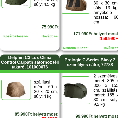
30 x 30 cm
súly: 4,5 kg
súly: 13 kg
árnyékoló
hossza: 6
cm
75.990Ft
171.990Ft helyett most
Kosárba tesz >>
tovább >>
159.990F
Kosárba tesz >>
tovább >
Delphin C3 Lux Clima
Prologic C-Series Bivvy 2
Control Carpath sátorhoz téli
személyes sátor, 72788
takaró, 101000676
2 személyes
méret: 305 
szállítási
300 x 15
méret: 60 x
cm, szállítás
20 x 20 cm,
méret: 155 
súly: 4 kg
30 cm, súly
9,5 kg
85.990Ft helyett most:
99.990Ft helyett most