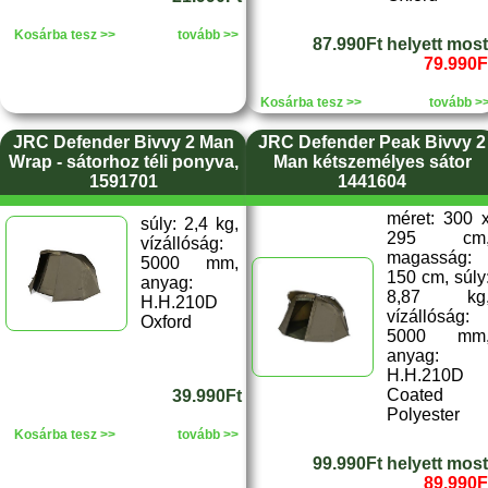
Kosárba tesz >>
tovább >>
87.990Ft helyett most
79.990F
Kosárba tesz >>
tovább >
JRC Defender Bivvy 2 Man
JRC Defender Peak Bivvy 2
Wrap - sátorhoz téli ponyva,
Man kétszemélyes sátor
1591701
1441604
méret: 300 
súly: 2,4 kg,
295 cm
vízállóság:
magasság:
5000 mm,
150 cm, súly
anyag:
8,87 kg
H.H.210D
vízállóság:
Oxford
5000 mm
anyag:
H.H.210D
Coated
39.990Ft
Polyester
Kosárba tesz >>
tovább >>
99.990Ft helyett most
89.990F