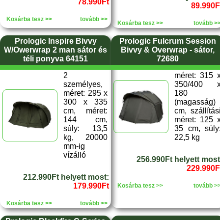
78.990Ft
89.990F
Kosárba tesz >>
tovább >>
Kosárba tesz >>
tovább >
Prologic Inspire Bivvy
Prologic Fulcrum Session
W/Owerwrap 2 man sátor és
Bivvy & Overwrap - sátor,
téli ponyva 64151
72680
2
méret: 315 
személyes,
350/400 
méret: 295 x
180
300 x 335
(magasság)
cm, méret:
cm, szállítás
144 cm,
méret: 125 
súly: 13,5
35 cm, súly
kg, 20000
22,5 kg
mm-ig
vízálló
256.990Ft helyett most
229.990F
212.990Ft helyett most:
179.990Ft
Kosárba tesz >>
tovább >
Kosárba tesz >>
tovább >>