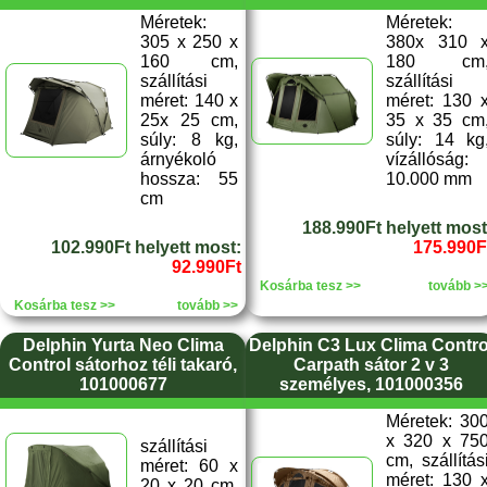
Méretek:
Méretek:
305 x 250 x
380x 310 
160 cm,
180 cm
szállítási
szállítási
méret: 140 x
méret: 130 
25x 25 cm,
35 x 35 cm
súly: 8 kg,
súly: 14 kg
árnyékoló
vízállóság:
hossza: 55
10.000 mm
cm
188.990Ft helyett most
102.990Ft helyett most:
175.990F
92.990Ft
Kosárba tesz >>
tovább >
Kosárba tesz >>
tovább >>
Delphin Yurta Neo Clima
Delphin C3 Lux Clima Contro
Control sátorhoz téli takaró,
Carpath sátor 2 v 3
101000677
személyes, 101000356
Méretek: 30
x 320 x 75
szállítási
cm, szállítás
méret: 60 x
méret: 130 
20 x 20 cm,