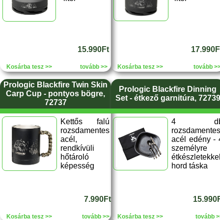
15.990Ft
17.990F
Kosárba tesz >>
tovább >>
Kosárba tesz >>
tovább >
Prologic Blackfire Twin Skin
Prologic Blackfire Dinning
Carp Cup - pontyos bögre,
Set - étkező garnitúra, 7273
72737
Kettős falú
4 d
rozsdamentes
rozsdamente
acél,
acél edény - 
rendkívüli
személyre
hőtároló
étkészletekkel
képesség
hord táska
7.990Ft
15.990
Kosárba tesz >>
tovább >>
Kosárba tesz >>
tovább >