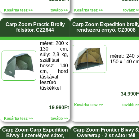
Kosárba tesz >>
tovább >>
Kosárba tesz >>
tovább >
Carp Zoom Practic Brolly
Carp Zoom Expedition broll
félsátor, CZ2644
rendszerű ernyő, CZ0008
méret: 200 x
130 cm,
súly: 2,8 kg,
méret: 240 
szállítási
150 x 140 c
hossz: 140
cm, hord
táskával,
leszúró
tüskékkel
34.990F
Kosárba tesz >>
tovább >
19.990Ft
Kosárba tesz >>
tovább >>
Carp Zoom Carp Expedition
Carp Zoom Frontier Bivvy &
Bivvy 1 személyes sátor,
Owerwrap - 2 sz sátor téli