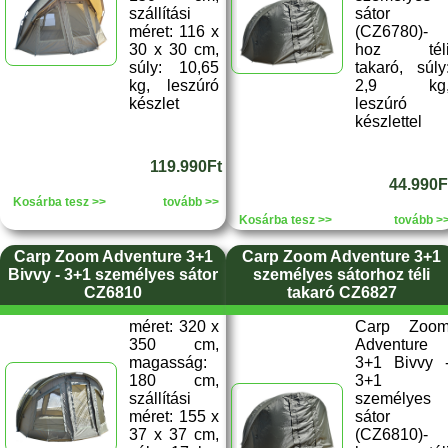
szállítási
sátor
méret: 116 x
(CZ6780)-
30 x 30 cm,
hoz tél
súly: 10,65
takaró, súly
kg, leszúró
2,9 kg
készlet
leszúró
készlettel
119.990Ft
44.990F
Kosárba tesz >>
tovább >>
Kosárba tesz >>
tovább >
Carp Zoom Adventure 3+1
Carp Zoom Adventure 3+1
Bivvy - 3+1 személyes sátor
személyes sátorhoz téli
CZ6810
takaró CZ6827
méret: 320 x
Carp Zoo
350 cm,
Adventure
magasság:
3+1 Bivvy 
180 cm,
3+1
szállítási
személyes
méret: 155 x
sátor
37 x 37 cm,
(CZ6810)-