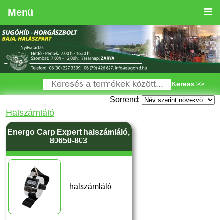
Menü
Keress >>
Sorrend:
Halszámláló
Energo Carp Expert halszámláló,
80650-803
halszámláló