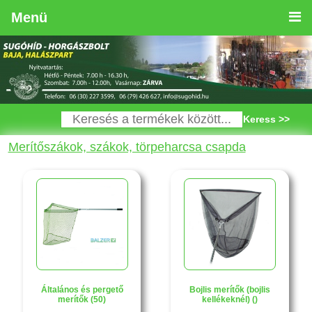
Menü
Keress >>
Merítőszákok, szákok, törpeharcsa csapda
Általános és pergető
Bojlis merítők (bojlis
merítők (50)
kellékeknél) ()