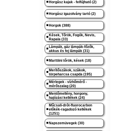
Horgász kajak - felfújható (2)
Horgász igazolvány tartó (2)
Horgok (388)
Kések, Tőrök, Fogók, Nevis,
Rapala (33)
Lámpák, gáz lámpák-főzők,
akkus és fej lámpák (31)
Marttiini tőrök, kések (18)
Merítőszákok, szákok,
törpeharcsa csapda (195)
Mérlegek - vízhőmérő -
mérőszalag (20)
Mentőmellény, horgony,
hajózási kellékek (24)
Műcsali-drót-fluorocarbon
előkék-ragadozó kellékek
(1251)
Napszemüvegek (30)