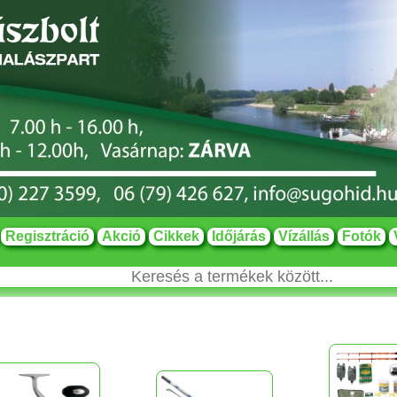
Regisztráció
Akció
Cikkek
Időjárás
Vízállás
Fotók