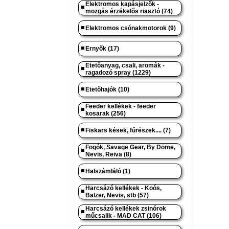
Elektromos kapásjelzők -
mozgás érzékelős riasztó (74)
Elektromos csónakmotorok (9)
Ernyők (17)
Etetőanyag, csali, aromák -
ragadozó spray (1229)
Etetőhajók (10)
Feeder kellékek - feeder
kosarak (256)
Fiskars kések, fűrészek.... (7)
Fogók, Savage Gear, By Döme,
Nevis, Reiva (8)
Halszámláló (1)
Harcsázó kellékek - Koós,
Balzer, Nevis, stb (57)
Harcsázó kellékek zsinórok
műcsalik - MAD CAT (106)