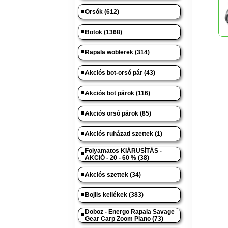
Orsók (612)
Botok (1368)
Rapala woblerek (314)
Akciós bot-orsó pár (43)
Akciós bot párok (116)
Akciós orsó párok (85)
Akciós ruházati szettek (1)
Folyamatos KIÁRUSÍTÁS -
AKCIÓ - 20 - 60 % (38)
Akciós szettek (34)
Bojlis kellékek (383)
Doboz - Energo Rapala Savage
Gear Carp Zoom Plano (73)