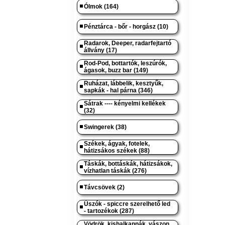
Ólmok (164)
Pénztárca - bőr - horgász (10)
Radarok, Deeper, radarfejtartó
állvány (17)
Rod-Pod, bottartók, leszúrók,
ágasok, buzz bar (149)
Ruházat, lábbelik, kesztyűk,
sapkák - hal párna (346)
Sátrak ---- kényelmi kellékek
(32)
Swingerek (38)
Székek, ágyak, fotelek,
hátizsákos székek (88)
Táskák, bottáskák, hátizsákok,
vízhatlan táskák (276)
Távcsövek (2)
Úszók - spiccre szerelhető led
- tartozékok (287)
Vödrök, kishalkannák, vászon