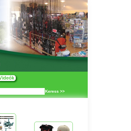
Videók
Keress >>