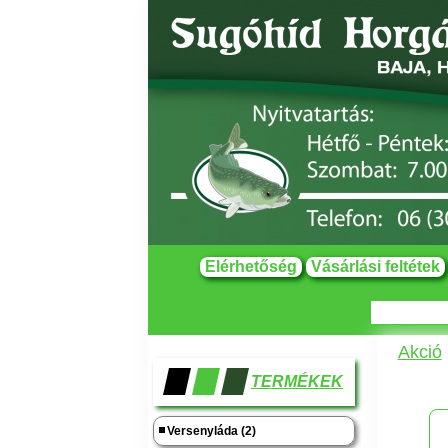
Elérhetőség
Vásárlási feltétek
Akció
TERMÉKEK
Versenyláda (2)