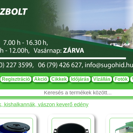
Regisztráció
Akció
Cikkek
Időjárás
Vízállás
Fotók
, kishalkannák, vászon keverő edény