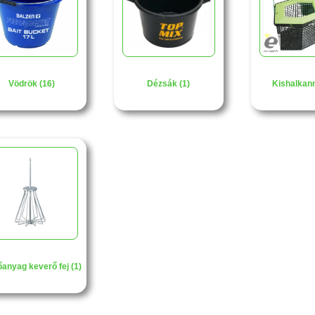
Vödrök (16)
Dézsák (1)
Kishalkann
őanyag keverő fej (1)