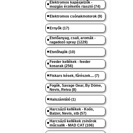
Elektromos kapásjelzők -
mozgás érzékelős riasztó (74)
Elektromos csónakmotorok (9)
Ernyők (17)
Etetőanyag, csali, aromák -
ragadozó spray (1229)
Etetőhajók (10)
Feeder kellékek - feeder
kosarak (256)
Fiskars kések, fűrészek.... (7)
Fogók, Savage Gear, By Döme,
Nevis, Reiva (8)
Halszámláló (1)
Harcsázó kellékek - Koós,
Balzer, Nevis, stb (57)
Harcsázó kellékek zsinórok
műcsalik - MAD CAT (106)