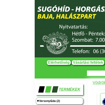
Elérhetőség
Vásárlási feltétek
Vödrök
TERMÉKEK
Versenyláda (2)