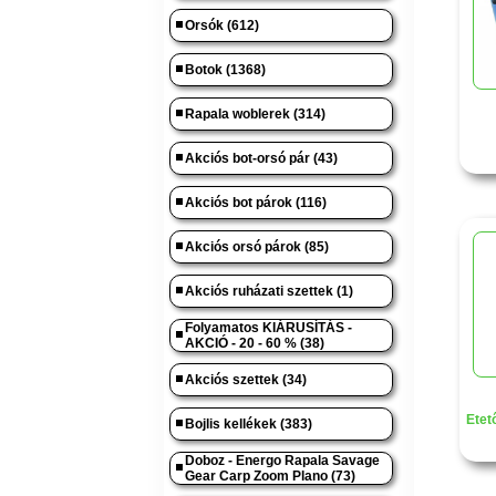
Orsók (612)
Botok (1368)
Rapala woblerek (314)
Akciós bot-orsó pár (43)
Akciós bot párok (116)
Akciós orsó párok (85)
Akciós ruházati szettek (1)
Folyamatos KIÁRUSÍTÁS -
AKCIÓ - 20 - 60 % (38)
Akciós szettek (34)
Etet
Bojlis kellékek (383)
Doboz - Energo Rapala Savage
Gear Carp Zoom Plano (73)