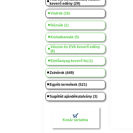
keverő edény (29)
Vödrök (16)
Dézsák (1)
Kishalkannák (5)
Vászon és EVA keverő edény
(6)
Etetőanyag keverő fej (1)
Zsinórok (449)
Egyéb termékek (521)
Sugóhíd ajándékutalvány (3)
Kosár tartalma