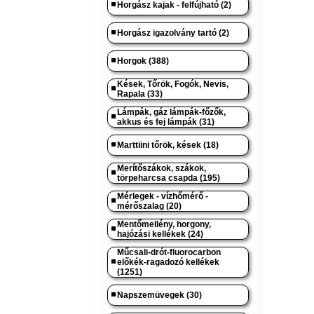
Horgász kajak - felfújható (2)
Horgász igazolvány tartó (2)
Horgok (388)
Kések, Tőrök, Fogók, Nevis,
Rapala (33)
Lámpák, gáz lámpák-főzők,
akkus és fej lámpák (31)
Marttiini tőrök, kések (18)
Merítőszákok, szákok,
törpeharcsa csapda (195)
Mérlegek - vízhőmérő -
mérőszalag (20)
Mentőmellény, horgony,
hajózási kellékek (24)
Műcsali-drót-fluorocarbon
előkék-ragadozó kellékek
(1251)
Napszemüvegek (30)