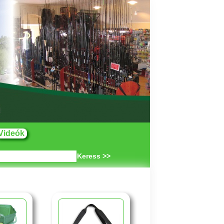
Videók
Keress >>