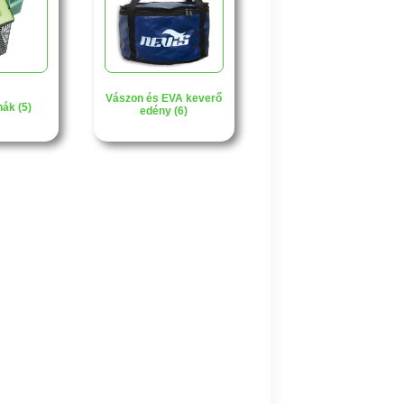
Vászon és EVA keverő
ák (5)
edény (6)