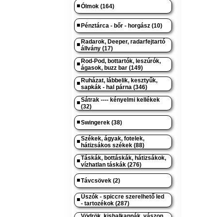
Ólmok (164)
Pénztárca - bőr - horgász (10)
Radarok, Deeper, radarfejtartó
állvány (17)
Rod-Pod, bottartók, leszúrók,
ágasok, buzz bar (149)
Ruházat, lábbelik, kesztyűk,
sapkák - hal párna (346)
Sátrak ---- kényelmi kellékek
(32)
Swingerek (38)
Székek, ágyak, fotelek,
hátizsákos székek (88)
Táskák, bottáskák, hátizsákok,
vízhatlan táskák (276)
Távcsövek (2)
Úszók - spiccre szerelhető led
- tartozékok (287)
Vödrök, kishalkannák, vászon