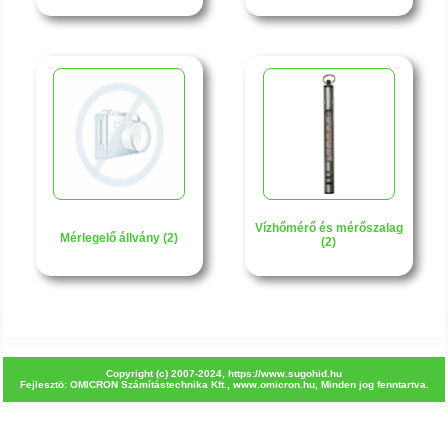
Vízhőmérő és mérőszalag
Mérlegelő állvány (2)
(2)
Copyright (c) 2007-2024,
https://www.sugohid.hu
Fejlesztö: OMICRON Számítástechnika Kft.,
www.omicron.hu
, Minden jog fenntartva.