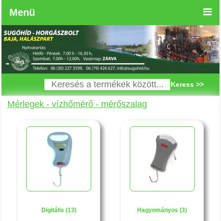
Menü
Keress >>
Mérlegek - vízhőmérő - mérőszalag
Digitális (13)
Hagyományos (3)