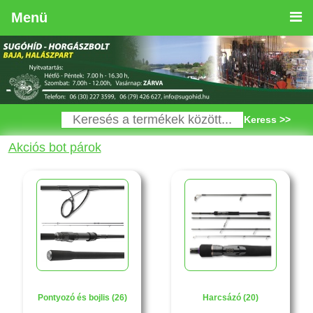
Menü
Keress >>
Akciós bot párok
Pontyozó és bojlis (26)
Harcsázó (20)