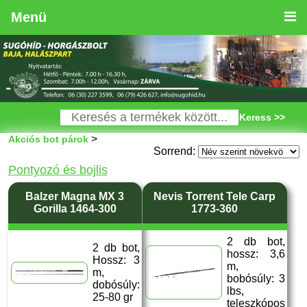
Menü
Keress >>
>
Akciós bot párok
Sorrend:
Pontyozó és bojlis
Balzer Magna MX 3
Nevis Torrent Tele Carp
Gorilla 1464-300
1773-360
2 db bot,
2 db bot,
hossz: 3,6
Hossz: 3
m,
m,
bobósúly: 3
dobósúly:
lbs,
25-80 gr
teleszkópos