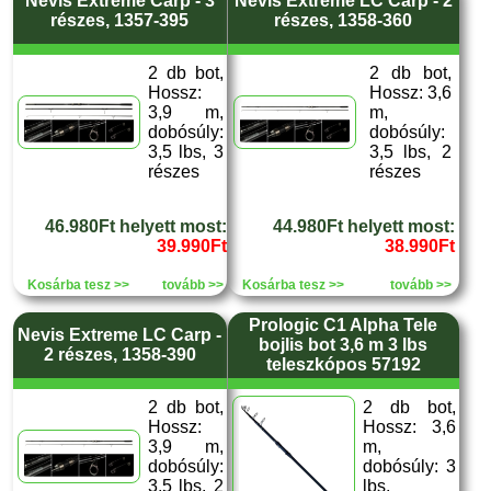
Nevis Extreme Carp - 3
Nevis Extreme LC Carp - 2
részes, 1357-395
részes, 1358-360
2 db bot,
2 db bot,
Hossz:
Hossz: 3,6
3,9 m,
m,
dobósúly:
dobósúly:
3,5 lbs, 3
3,5 lbs, 2
részes
részes
46.980Ft helyett most:
44.980Ft helyett most:
39.990Ft
38.990Ft
Kosárba tesz >>
tovább >>
Kosárba tesz >>
tovább >>
Prologic C1 Alpha Tele
Nevis Extreme LC Carp -
bojlis bot 3,6 m 3 lbs
2 részes, 1358-390
teleszkópos 57192
2 db bot,
2 db bot,
Hossz:
Hossz: 3,6
3,9 m,
m,
dobósúly:
dobósúly: 3
3,5 lbs, 2
lbs,