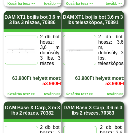
Kosárba tesz >>
tovább >>
Kosárba tesz >>
tovább >>
DAM XT1 bojlis bot 3,6 m
DAM XT1 bojlis bot 3,6 m 3
3 lbs 3 részes, 70886
lbs teleszkópos, 70891
2 db bot:
2 db bot:
hossz:
hossz: 3,6
3,6 m,
m,
dobósúly:
dobósúly: 3
3 lbs, 3
lbs,
részes
teleszkópos
63.980Ft helyett most:
63.980Ft helyett most:
53.990Ft
53.990Ft
Kosárba tesz >>
tovább >>
Kosárba tesz >>
tovább >>
DAM Base-X Carp, 3 m 3
DAM Base-X Carp, 3,6 m 3
lbs 2 részes, 70382
lbs 2 részes, 70383
2 db bot:
2 db bot:
hossz: 3
hossz: 3,6