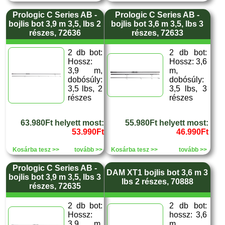
Prologic C Series AB -
Prologic C Series AB -
bojlis bot 3,9 m 3,5, lbs 2
bojlis bot 3,6 m 3,5, lbs 3
részes, 72636
részes, 72633
2 db bot:
2 db bot:
Hossz:
Hossz: 3,6
3,9 m,
m,
dobósúly:
dobósúly:
3,5 lbs, 2
3,5 lbs, 3
részes
részes
63.980Ft helyett most:
55.980Ft helyett most:
53.990Ft
46.990Ft
Kosárba tesz >>
tovább >>
Kosárba tesz >>
tovább >>
Prologic C Series AB -
DAM XT1 bojlis bot 3,6 m 3
bojlis bot 3,9 m 3,5, lbs 3
lbs 2 részes, 70888
részes, 72635
2 db bot:
2 db bot:
Hossz:
hossz: 3,6
3,9 m,
m,