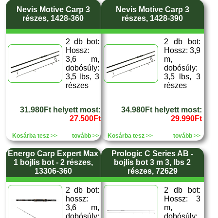
Nevis Motive Carp 3
Nevis Motive Carp 3
részes, 1428-360
részes, 1428-390
2 db bot:
2 db bot:
Hossz:
Hossz: 3,9
3,6 m,
m,
dobósúly:
dobósúly:
3,5 lbs, 3
3,5 lbs, 3
részes
részes
31.980Ft helyett most:
34.980Ft helyett most:
27.500Ft
29.990Ft
Kosárba tesz >>
tovább >>
Kosárba tesz >>
tovább >>
Energo Carp Expert Max
Prologic C Series AB -
1 bojlis bot - 2 részes,
bojlis bot 3 m 3, lbs 2
13306-360
részes, 72629
2 db bot:
2 db bot:
hossz:
Hossz: 3
3,6 m,
m,
dobósúly:
dobósúly: