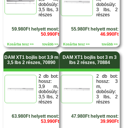
dobósúly:
dobósúly:
3,5 lbs, 3
3 lbs, 2
részes
részes
59.980Ft helyett most:
55.980Ft helyett most:
50.990Ft
46.990Ft
Kosárba tesz >>
tovább >>
Kosárba tesz >>
tovább >>
DAM XT1 bojlis bot 3,9 m
DAM XT1 bojlis bot 3 m 3
3,5 lbs 2 részes, 70890
lbs 2 részes, 70884
2 db bot:
2 db bot:
hossz:
hossz: 3
3,9 m,
m,
dobósúly:
dobósúly:
3,5 lbs, 2
3 lbs, 2
részes
részes
63.980Ft helyett most:
47.980Ft helyett most:
53.990Ft
39.990Ft