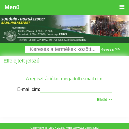
Menü
Keress >>
Elfelejtett jelszó
A regisztrációkor megadott e-mail cim:
E-mail cim:
Elküld >>
Copyright (c) 2007-2024,
https://www.sugohid.hu