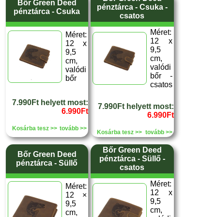
Bőr Green Deed
pénztárca - Csuka -
pénztárca - Csuka
csatos
Méret:
Méret:
12 x
12 x
9,5
9,5
cm,
cm,
valódi
valódi
bőr -
bőr
csatos
7.990Ft helyett most:
7.990Ft helyett most:
6.990Ft
6.990Ft
Kosárba tesz >>
tovább >>
Kosárba tesz >>
tovább >>
Bőr Green Deed
Bőr Green Deed
pénztárca - Süllő -
pénztárca - Süllő
csatos
Méret:
Méret:
12 x
12 ×
9,5
9,5
cm,
cm,