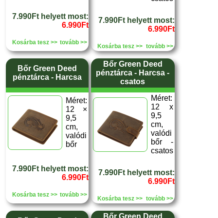
7.990Ft helyett most:
7.990Ft helyett most:
6.990Ft
6.990Ft
Kosárba tesz >>
tovább >>
Kosárba tesz >>
tovább >>
Bőr Green Deed
Bőr Green Deed
pénztárca - Harcsa -
pénztárca - Harcsa
csatos
Méret:
Méret:
12 x
12 ×
9,5
9,5
cm,
cm,
valódi
valódi
bőr -
bőr
csatos
7.990Ft helyett most:
7.990Ft helyett most:
6.990Ft
6.990Ft
Kosárba tesz >>
tovább >>
Kosárba tesz >>
tovább >>
Bőr Green Deed