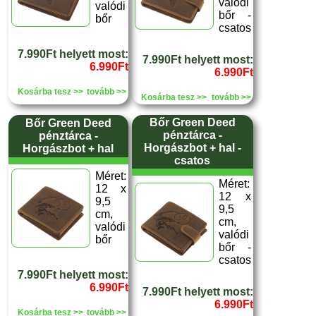
valódi
valódi
bőr -
bőr
csatos
7.990Ft helyett most:
7.990Ft helyett most:
6.990Ft
6.990Ft
Kosárba tesz >>
tovább >>
Kosárba tesz >>
tovább >>
Bőr Green Deed
Bőr Green Deed
pénztárca -
pénztárca -
Horgászbot + hal -
Horgászbot + hal
csatos
Méret:
Méret:
12 x
12 x
9,5
9,5
cm,
cm,
valódi
valódi
bőr
bőr -
csatos
7.990Ft helyett most:
6.990Ft
7.990Ft helyett most:
6.990Ft
Kosárba tesz >>
tovább >>