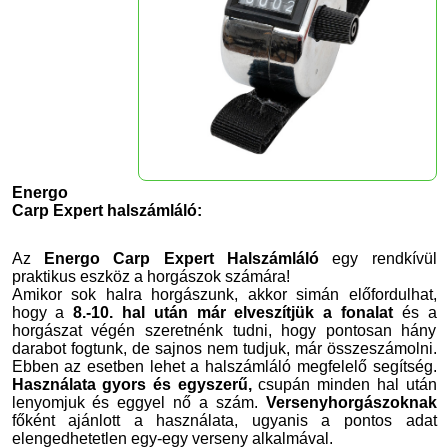
Energo
Carp Expert halszámláló:
Az
Energo Carp Expert Halszámláló
egy rendkívül
praktikus eszköz a horgászok számára!
Amikor sok halra horgászunk, akkor simán előfordulhat,
hogy a
8.-10. hal után már elveszítjük a fonalat
és a
horgászat végén szeretnénk tudni, hogy pontosan hány
darabot fogtunk, de sajnos nem tudjuk, már összeszámolni.
Ebben az esetben lehet a halszámláló megfelelő segítség.
Használata gyors és egyszerű,
csupán minden hal után
lenyomjuk és eggyel nő a szám.
Versenyhorgászoknak
főként ajánlott a használata, ugyanis a pontos adat
elengedhetetlen egy-egy verseny alkalmával.