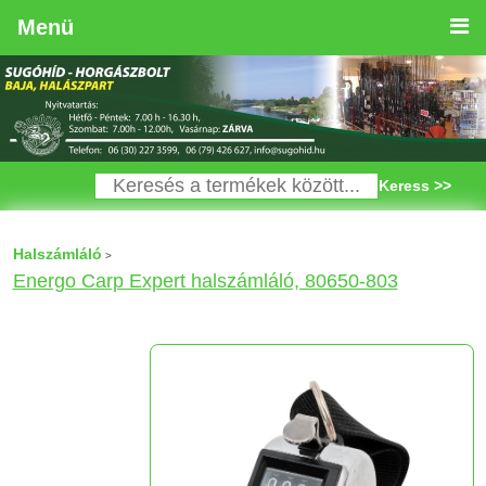
Menü
Keress >>
Halszámláló
>
Energo Carp Expert halszámláló, 80650-803