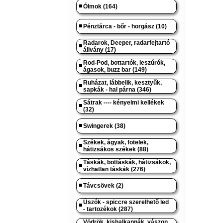
Ólmok (164)
Pénztárca - bőr - horgász (10)
Radarok, Deeper, radarfejtartó
állvány (17)
Rod-Pod, bottartók, leszúrók,
ágasok, buzz bar (149)
Ruházat, lábbelik, kesztyűk,
sapkák - hal párna (346)
Sátrak ---- kényelmi kellékek
(32)
Swingerek (38)
Székek, ágyak, fotelek,
hátizsákos székek (88)
Táskák, bottáskák, hátizsákok,
vízhatlan táskák (276)
Távcsövek (2)
Úszók - spiccre szerelhető led
- tartozékok (287)
Vödrök, kishalkannák, vászon