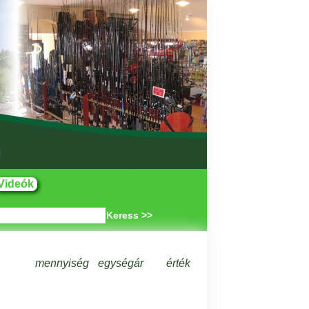
Videók
Keress >>
mennyiség
egységár
érték