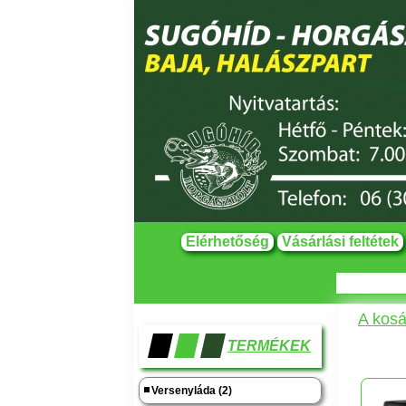
Elérhetőség
Vásárlási feltétek
A kosá
TERMÉKEK
Versenyláda (2)