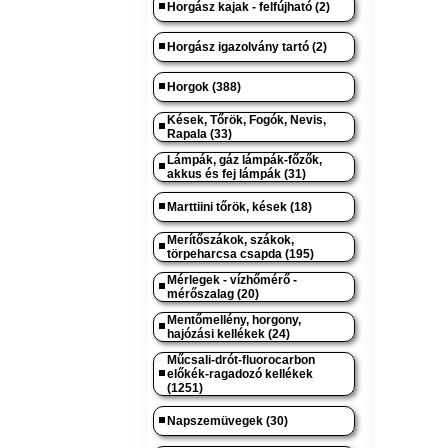
Horgász kajak - felfújható (2)
Horgász igazolvány tartó (2)
Horgok (388)
Kések, Tőrök, Fogók, Nevis,
Rapala (33)
Lámpák, gáz lámpák-főzők,
akkus és fej lámpák (31)
Marttiini tőrök, kések (18)
Merítőszákok, szákok,
törpeharcsa csapda (195)
Mérlegek - vízhőmérő -
mérőszalag (20)
Mentőmellény, horgony,
hajózási kellékek (24)
Műcsali-drót-fluorocarbon
előkék-ragadozó kellékek
(1251)
Napszemüvegek (30)