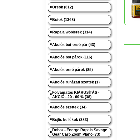
Orsók (612)
Botok (1368)
Rapala woblerek (314)
Akciós bot-orsó pár (43)
Akciós bot párok (116)
Akciós orsó párok (85)
Akciós ruházati szettek (1)
Folyamatos KIÁRUSÍTÁS -
AKCIÓ - 20 - 60 % (38)
Akciós szettek (34)
Bojlis kellékek (383)
Doboz - Energo Rapala Savage
Gear Carp Zoom Plano (73)