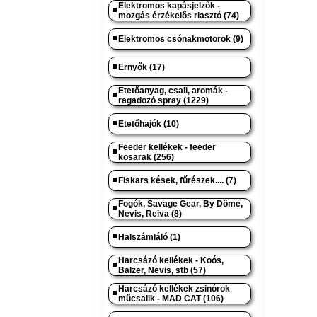
Elektromos kapásjelzők -
mozgás érzékelős riasztó (74)
Elektromos csónakmotorok (9)
Ernyők (17)
Etetőanyag, csali, aromák -
ragadozó spray (1229)
Etetőhajók (10)
Feeder kellékek - feeder
kosarak (256)
Fiskars kések, fűrészek.... (7)
Fogók, Savage Gear, By Döme,
Nevis, Reiva (8)
Halszámláló (1)
Harcsázó kellékek - Koós,
Balzer, Nevis, stb (57)
Harcsázó kellékek zsinórok
műcsalik - MAD CAT (106)