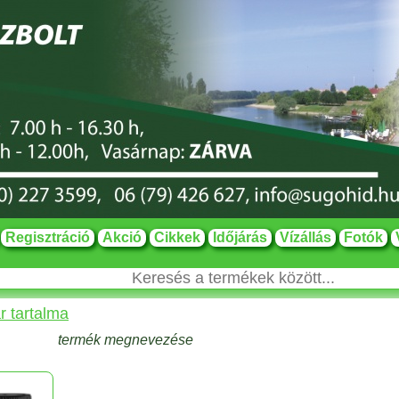
Regisztráció
Akció
Cikkek
Időjárás
Vízállás
Fotók
r tartalma
termék megnevezése