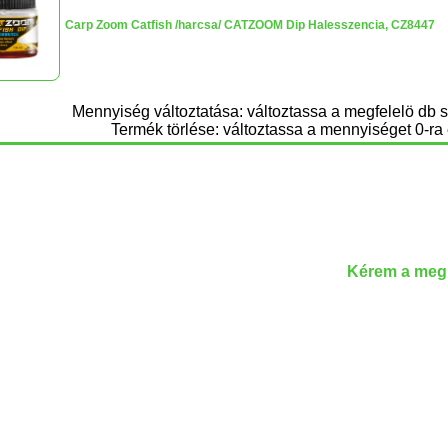
Carp Zoom Catfish /harcsa/ CATZOOM Dip Halesszencia, CZ8447
Mennyiség változtatása: változtassa a megfelelö db 
Termék törlése: változtassa a mennyiséget 0-ra 
Kérem a megr