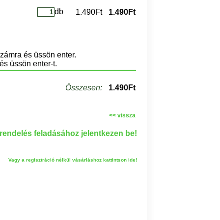
db
1.490Ft
1.490Ft
számra és üssön enter.
és üssön enter-t.
Összesen:
1.490Ft
<< vissza
endelés feladásához jelentkezen be!
Vagy a regisztráció nélkül vásárláshoz kattintson ide!