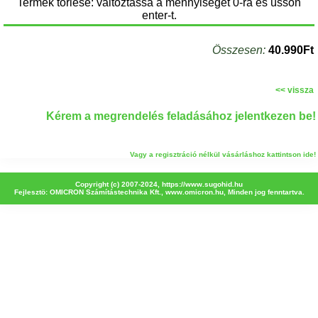
Termék törlése: változtassa a mennyiséget 0-ra és üssön
enter-t.
Összesen:
40.990Ft
<< vissza
Kérem a megrendelés feladásához jelentkezen be!
Vagy a regisztráció nélkül vásárláshoz kattintson ide!
Copyright (c) 2007-2024,
https://www.sugohid.hu
Fejlesztö: OMICRON Számítástechnika Kft.,
www.omicron.hu
, Minden jog fenntartva.