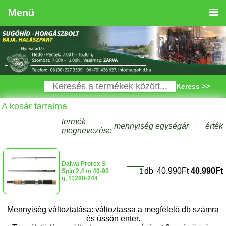
Menü
Keress >>
A kosár tartalma
termék
mennyiség
egységár
érték
megnevezése
Daiwa Prorex S
db
40.990Ft
40.990Ft
Spin 2,4 m 40-90
g, 11280-244
Mennyiség változtatása: változtassa a megfelelö db számra
és üssön enter.