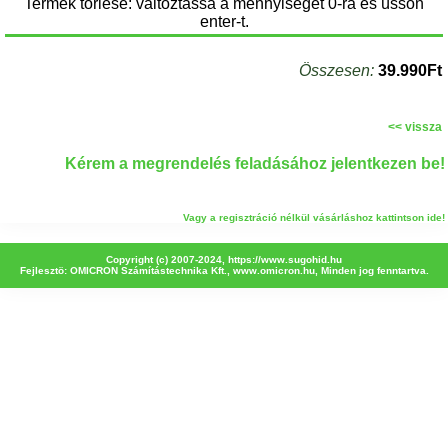
Termék törlése: változtassa a mennyiséget 0-ra és üssön
enter-t.
Összesen:
39.990Ft
<< vissza
Kérem a megrendelés feladásához jelentkezen be!
Vagy a regisztráció nélkül vásárláshoz kattintson ide!
Copyright (c) 2007-2024,
https://www.sugohid.hu
Fejlesztö: OMICRON Számítástechnika Kft.,
www.omicron.hu
, Minden jog fenntartva.