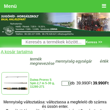
Menü
Keress >>
A kosár tartalma
termék
mennyiség
egységár
érték
megnevezése
Daiwa Prorex S
db
39.990Ft
39.990Ft
Spin 2,7 m 5-30 g,
11280-271
Mennyiség változtatása: változtassa a megfelelö db számra
és üssön enter.