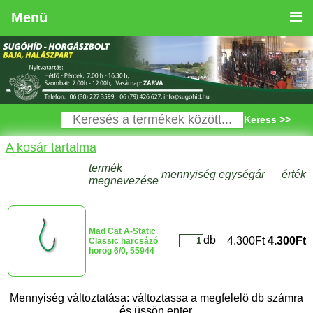
Menü
Keress >>
A kosár tartalma
termék
mennyiség
egységár
érték
megnevezése
Mad Cat A-Static
db
4.300Ft
4.300Ft
Classic harcsázó
horog 6/0, 55944
Mennyiség változtatása: változtassa a megfelelö db számra
és üssön enter.