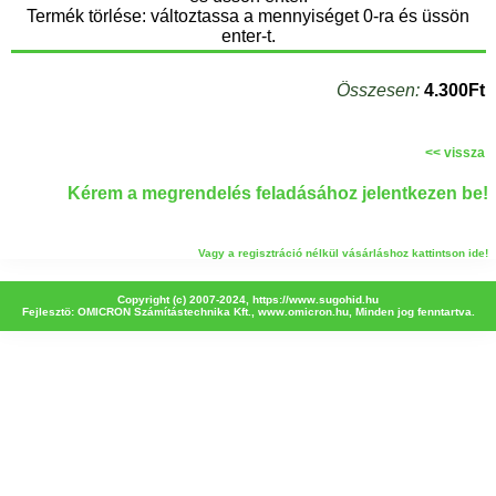
Termék törlése: változtassa a mennyiséget 0-ra és üssön
enter-t.
Összesen:
4.300Ft
<< vissza
Kérem a megrendelés feladásához jelentkezen be!
Vagy a regisztráció nélkül vásárláshoz kattintson ide!
Copyright (c) 2007-2024,
https://www.sugohid.hu
Fejlesztö: OMICRON Számítástechnika Kft.,
www.omicron.hu
, Minden jog fenntartva.