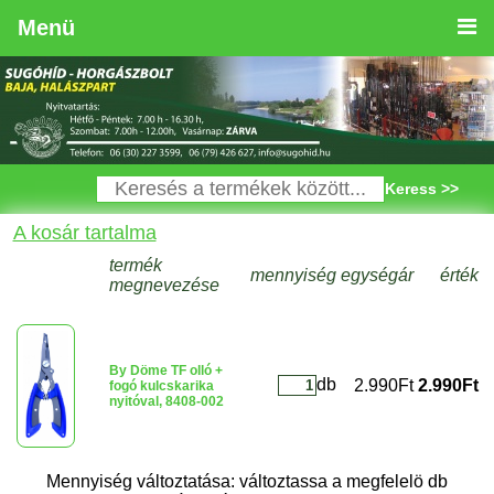
Menü
Keress >>
A kosár tartalma
termék
mennyiség
egységár
érték
megnevezése
By Döme TF olló +
db
2.990Ft
2.990Ft
fogó kulcskarika
nyitóval, 8408-002
Mennyiség változtatása: változtassa a megfelelö db