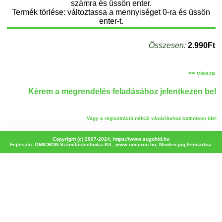
számra és üssön enter.
Termék törlése: változtassa a mennyiséget 0-ra és üssön
enter-t.
Összesen:
2.990Ft
<< vissza
Kérem a megrendelés feladásához jelentkezen be!
Vagy a regisztráció nélkül vásárláshoz kattintson ide!
Copyright (c) 2007-2024,
https://www.sugohid.hu
Fejlesztö: OMICRON Számítástechnika Kft.,
www.omicron.hu
, Minden jog fenntartva.