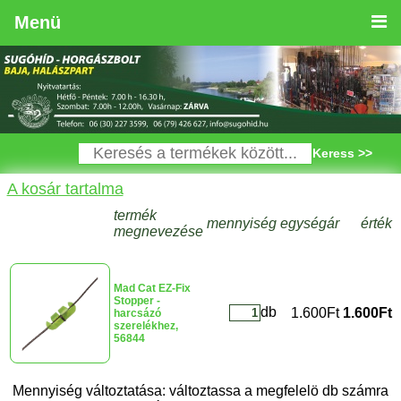
Menü
Keress >>
A kosár tartalma
termék
mennyiség
egységár
érték
megnevezése
Mad Cat EZ-Fix
Stopper -
db
1.600Ft
1.600Ft
harcsázó
szerelékhez,
56844
Mennyiség változtatása: változtassa a megfelelö db számra