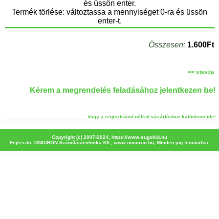
és üssön enter.
Termék törlése: változtassa a mennyiséget 0-ra és üssön
enter-t.
Összesen:
1.600Ft
<< vissza
Kérem a megrendelés feladásához jelentkezen be!
Vagy a regisztráció nélkül vásárláshoz kattintson ide!
Copyright (c) 2007-2024,
https://www.sugohid.hu
Fejlesztö: OMICRON Számítástechnika Kft.,
www.omicron.hu
, Minden jog fenntartva.