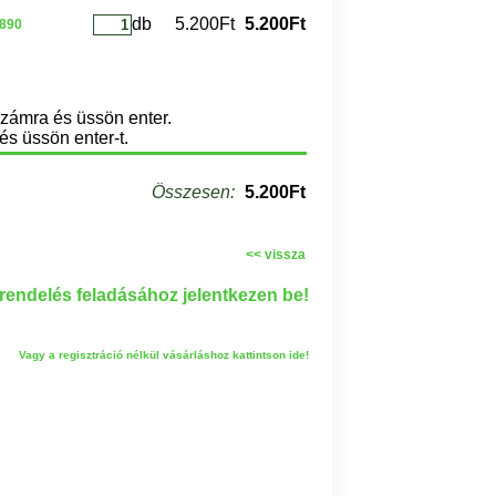
db
5.200Ft
5.200Ft
1890
számra és üssön enter.
és üssön enter-t.
Összesen:
5.200Ft
<< vissza
endelés feladásához jelentkezen be!
Vagy a regisztráció nélkül vásárláshoz kattintson ide!