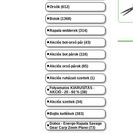
Orsók (612)
Botok (1368)
Rapala woblerek (314)
Akciós bot-orsó pár (43)
Akciós bot párok (116)
Akciós orsó párok (85)
Akciós ruházati szettek (1)
Folyamatos KIÁRUSÍTÁS -
AKCIÓ - 20 - 60 % (38)
Akciós szettek (34)
Bojlis kellékek (383)
Doboz - Energo Rapala Savage
Gear Carp Zoom Plano (73)