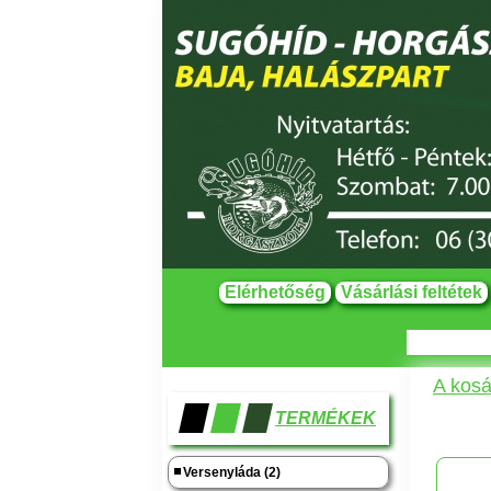
Elérhetőség
Vásárlási feltétek
A kosá
TERMÉKEK
Versenyláda (2)