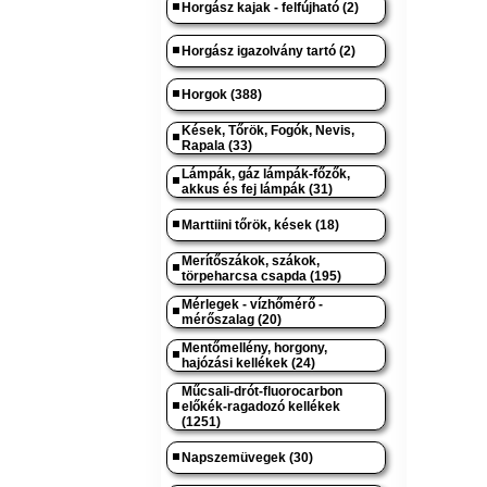
Horgász kajak - felfújható (2)
Horgász igazolvány tartó (2)
Horgok (388)
Kések, Tőrök, Fogók, Nevis,
Rapala (33)
Lámpák, gáz lámpák-főzők,
akkus és fej lámpák (31)
Marttiini tőrök, kések (18)
Merítőszákok, szákok,
törpeharcsa csapda (195)
Mérlegek - vízhőmérő -
mérőszalag (20)
Mentőmellény, horgony,
hajózási kellékek (24)
Műcsali-drót-fluorocarbon
előkék-ragadozó kellékek
(1251)
Napszemüvegek (30)