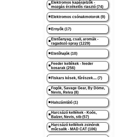
Elektromos kapásjelzők -
mozgás érzékelős riasztó (74)
Elektromos csónakmotorok (9)
Ernyők (17)
Etetőanyag, csali, aromák -
ragadozó spray (1229)
Etetőhajók (10)
Feeder kellékek - feeder
kosarak (256)
Fiskars kések, fűrészek.... (7)
Fogók, Savage Gear, By Döme,
Nevis, Reiva (8)
Halszámláló (1)
Harcsázó kellékek - Koós,
Balzer, Nevis, stb (57)
Harcsázó kellékek zsinórok
műcsalik - MAD CAT (106)