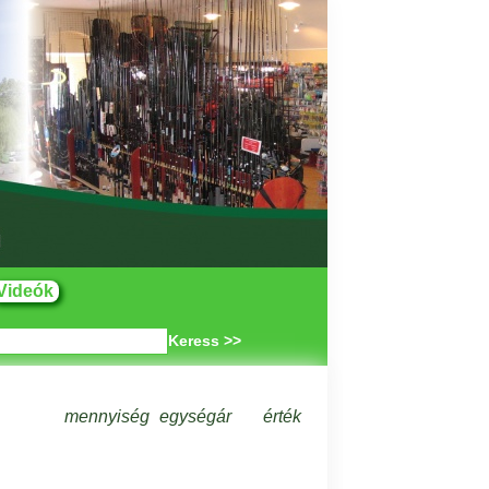
Videók
Keress >>
mennyiség
egységár
érték