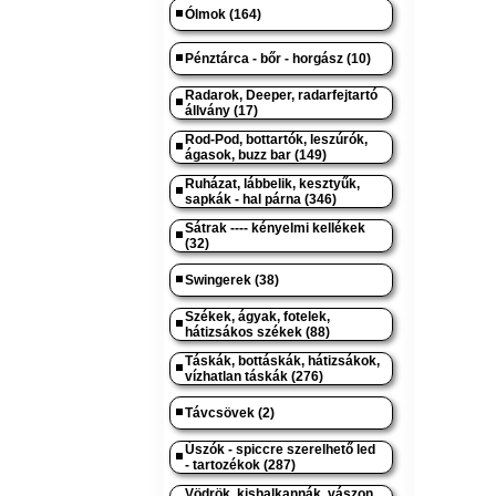
Ólmok (164)
Pénztárca - bőr - horgász (10)
Radarok, Deeper, radarfejtartó
állvány (17)
Rod-Pod, bottartók, leszúrók,
ágasok, buzz bar (149)
Ruházat, lábbelik, kesztyűk,
sapkák - hal párna (346)
Sátrak ---- kényelmi kellékek
(32)
Swingerek (38)
Székek, ágyak, fotelek,
hátizsákos székek (88)
Táskák, bottáskák, hátizsákok,
vízhatlan táskák (276)
Távcsövek (2)
Úszók - spiccre szerelhető led
- tartozékok (287)
Vödrök, kishalkannák, vászon