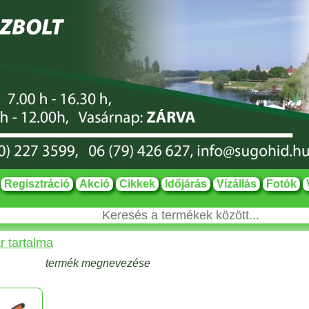
Regisztráció
Akció
Cikkek
Időjárás
Vízállás
Fotók
r tartalma
termék megnevezése